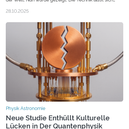
auch einsetzen, um ungelösten Fragen der
28.10.2025
fundamentalen Physik nachzugehen. Thorium-
Atomkerne lassen sich für ganz spezielle Präzisions-
Messungen verwenden. Das hatte man jahrzehntelang
vermutet, weltweit war nach den passenden
Atomkern-Zuständen gesucht worden, 2024 gelang
einem Team der TU Wien mit Unterstützung
internationaler Partner der entscheidende Durchbruch:
Der lange diskutierte Thorium-Kernübergang wurde
gefunden. Kurz darauf konnte man zeigen, dass sich
Thorium tatsächlich nutzen lässt, um hochpräzise…
Physik Astronomie
Neue Studie Enthüllt Kulturelle
Lücken in Der Quantenphysik