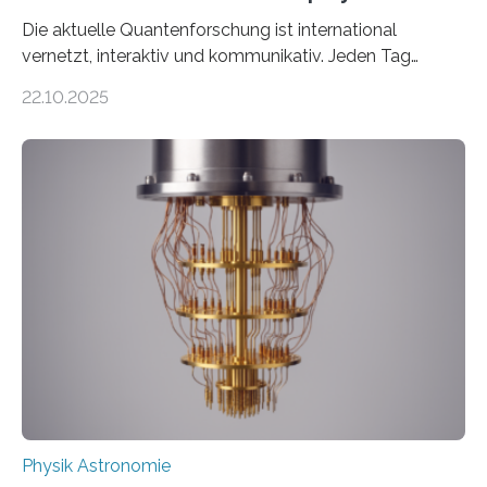
Die aktuelle Quantenforschung ist international
vernetzt, interaktiv und kommunikativ. Jeden Tag
erscheinen etwa 100 neue Publikationen zum Thema –
22.10.2025
oft von Autor*innen, die eng zusammenarbeiten. Neue
Entwicklungen werden rasch aufgenommen, meist
innerhalb von wenigen Wochen, und innovative Ideen
werden schnell weiterentwickelt. Dies ist der Alltag in
der Forschung der Quantentheorie, die dieses Jahr 100
Jahre alt geworden ist, weshalb die UNESCO 2025 zum
Internationalen Jahr der Quantenwissenschaft und -
technologie ausgerufen hat. Doch nun hat eine
internationale Forschungsgruppe um den
Quantenphysiker…
Physik Astronomie