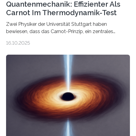
Quantenmechanik: Effizienter Als
Carnot Im Thermodynamik-Test
Zwei Physiker der Universität Stuttgart haben
bewiesen, dass das Carnot-Prinzip, ein zentrales
Gesetz der Thermodynamik, nicht für Objekte in der
16.10.2025
Größenordnung von Atomen gilt, deren physikalische
Eigenschaften miteinander verknüpft sind (sogenannte
korrelierte Objekte). Diese Erkenntnis könnte zum
Beispiel die Entwicklung winziger, energieeffizienter
Quantenmotoren voranbringen. Das
Wissenschaftsjournal Science Advances veröffentlichte
die Herleitung. (DOI: 10.1126/sciadv.adw8462)
Verbrennungsmotoren oder Dampfturbinen sind
Wärmekraftmaschinen: Sie wandeln thermische
Energie in mechanische Bewegung um – oder anders
ausgedrückt, Wärme in Bewegung. In
quantenmechanischen Experimenten ist es in den…