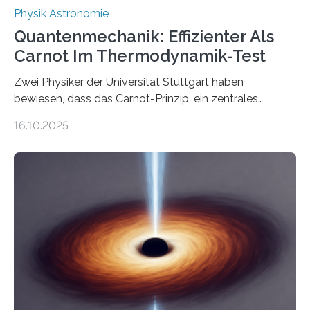
Physik Astronomie
Quantenmechanik: Effizienter Als
Carnot Im Thermodynamik-Test
Zwei Physiker der Universität Stuttgart haben
bewiesen, dass das Carnot-Prinzip, ein zentrales
Gesetz der Thermodynamik, nicht für Objekte in der
16.10.2025
Größenordnung von Atomen gilt, deren physikalische
Eigenschaften miteinander verknüpft sind (sogenannte
korrelierte Objekte). Diese Erkenntnis könnte zum
Beispiel die Entwicklung winziger, energieeffizienter
Quantenmotoren voranbringen. Das
Wissenschaftsjournal Science Advances veröffentlichte
die Herleitung. (DOI: 10.1126/sciadv.adw8462)
Verbrennungsmotoren oder Dampfturbinen sind
Wärmekraftmaschinen: Sie wandeln thermische
Energie in mechanische Bewegung um – oder anders
ausgedrückt, Wärme in Bewegung. In