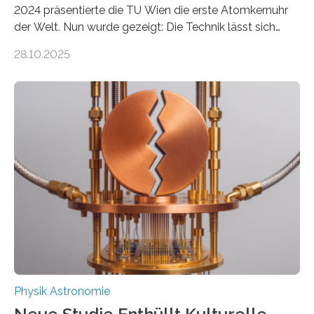
2024 präsentierte die TU Wien die erste Atomkernuhr
der Welt. Nun wurde gezeigt: Die Technik lässt sich
auch einsetzen, um ungelösten Fragen der
28.10.2025
fundamentalen Physik nachzugehen. Thorium-
Atomkerne lassen sich für ganz spezielle Präzisions-
Messungen verwenden. Das hatte man jahrzehntelang
vermutet, weltweit war nach den passenden
Atomkern-Zuständen gesucht worden, 2024 gelang
einem Team der TU Wien mit Unterstützung
internationaler Partner der entscheidende Durchbruch:
Der lange diskutierte Thorium-Kernübergang wurde
gefunden. Kurz darauf konnte man zeigen, dass sich
Thorium tatsächlich nutzen lässt, um hochpräzise…
Physik Astronomie