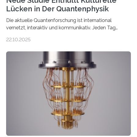
Neue Studie Enthüllt Kulturelle
Lücken in Der Quantenphysik
Die aktuelle Quantenforschung ist international
vernetzt, interaktiv und kommunikativ. Jeden Tag
erscheinen etwa 100 neue Publikationen zum Thema –
22.10.2025
oft von Autor*innen, die eng zusammenarbeiten. Neue
Entwicklungen werden rasch aufgenommen, meist
innerhalb von wenigen Wochen, und innovative Ideen
werden schnell weiterentwickelt. Dies ist der Alltag in
der Forschung der Quantentheorie, die dieses Jahr 100
Jahre alt geworden ist, weshalb die UNESCO 2025 zum
Internationalen Jahr der Quantenwissenschaft und -
technologie ausgerufen hat. Doch nun hat eine
internationale Forschungsgruppe um den
Quantenphysiker…