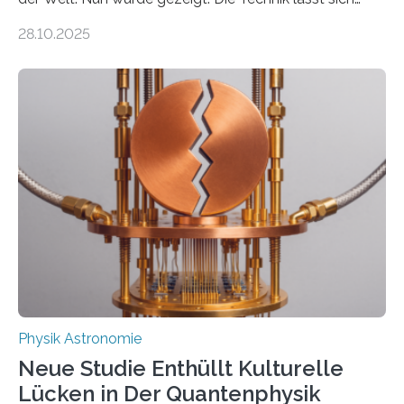
auch einsetzen, um ungelösten Fragen der
28.10.2025
fundamentalen Physik nachzugehen. Thorium-
Atomkerne lassen sich für ganz spezielle Präzisions-
Messungen verwenden. Das hatte man jahrzehntelang
vermutet, weltweit war nach den passenden
Atomkern-Zuständen gesucht worden, 2024 gelang
einem Team der TU Wien mit Unterstützung
internationaler Partner der entscheidende Durchbruch:
Der lange diskutierte Thorium-Kernübergang wurde
gefunden. Kurz darauf konnte man zeigen, dass sich
Thorium tatsächlich nutzen lässt, um hochpräzise…
Physik Astronomie
Neue Studie Enthüllt Kulturelle
Lücken in Der Quantenphysik