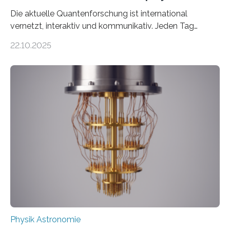
Die aktuelle Quantenforschung ist international
vernetzt, interaktiv und kommunikativ. Jeden Tag
erscheinen etwa 100 neue Publikationen zum Thema –
22.10.2025
oft von Autor*innen, die eng zusammenarbeiten. Neue
Entwicklungen werden rasch aufgenommen, meist
innerhalb von wenigen Wochen, und innovative Ideen
werden schnell weiterentwickelt. Dies ist der Alltag in
der Forschung der Quantentheorie, die dieses Jahr 100
Jahre alt geworden ist, weshalb die UNESCO 2025 zum
Internationalen Jahr der Quantenwissenschaft und -
technologie ausgerufen hat. Doch nun hat eine
internationale Forschungsgruppe um den
Quantenphysiker…
Physik Astronomie