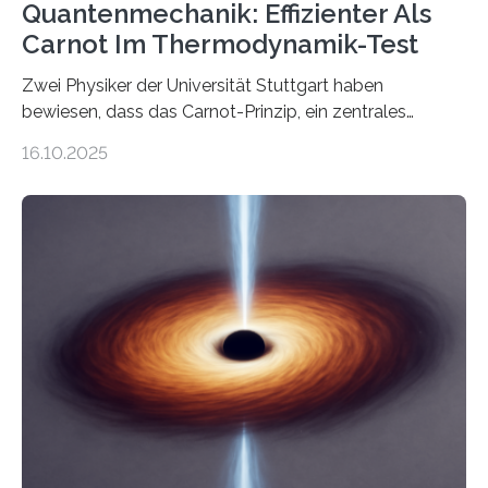
Quantenmechanik: Effizienter Als
Carnot Im Thermodynamik-Test
Zwei Physiker der Universität Stuttgart haben
bewiesen, dass das Carnot-Prinzip, ein zentrales
Gesetz der Thermodynamik, nicht für Objekte in der
16.10.2025
Größenordnung von Atomen gilt, deren physikalische
Eigenschaften miteinander verknüpft sind (sogenannte
korrelierte Objekte). Diese Erkenntnis könnte zum
Beispiel die Entwicklung winziger, energieeffizienter
Quantenmotoren voranbringen. Das
Wissenschaftsjournal Science Advances veröffentlichte
die Herleitung. (DOI: 10.1126/sciadv.adw8462)
Verbrennungsmotoren oder Dampfturbinen sind
Wärmekraftmaschinen: Sie wandeln thermische
Energie in mechanische Bewegung um – oder anders
ausgedrückt, Wärme in Bewegung. In
quantenmechanischen Experimenten ist es in den…