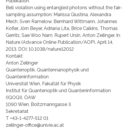
Publikation
Bell violation using entangled photons without the fair-
sampling assumption: Marissa Giustina, Alexandra
Mech, Sven Ramelow, Bernhard Wittmann, Johannes
Kofler, Jörn Beyer, Adriana Lita, Brice Calkins, Thomas
Gerrits, Sae Woo Nam, Rupert Ursin, Anton Zeilinger. In:
Nature (Advance Online Publication/AOP). April 14,
2013. DOI: 10.1038/nature12012
Kontakt
Anton Zeilinger
Quantenoptik, Quantennanophysik und
Quanteninformation
Universität Wien, Fakultät für Physik
Institut für Quantenoptik und Quanteninformation
(IQOQI), ÖAW
1090 Wien, Boltzmanngasse 3
Sekretariat
T +43-1-4277-512 01
zeilinger-office@univie.ac.at