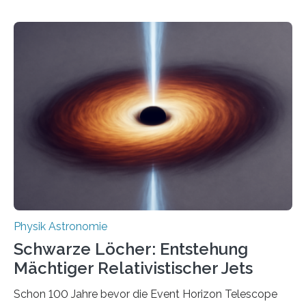
Größenordnung von Atomen gilt, deren physikalische
Eigenschaften miteinander verknüpft sind (sogenannte
korrelierte Objekte). Diese Erkenntnis könnte zum
Beispiel die Entwicklung winziger, energieeffizienter
Quantenmotoren voranbringen. Das
Wissenschaftsjournal Science Advances veröffentlichte
die Herleitung. (DOI: 10.1126/sciadv.adw8462)
Verbrennungsmotoren oder Dampfturbinen sind
Wärmekraftmaschinen: Sie wandeln thermische
Energie in mechanische Bewegung um – oder anders
ausgedrückt, Wärme in Bewegung. In
quantenmechanischen Experimenten ist es in den…
Physik Astronomie
Schwarze Löcher: Entstehung
Mächtiger Relativistischer Jets
Schon 100 Jahre bevor die Event Horizon Telescope