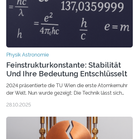
Physik Astronomie
Feinstrukturkonstante: Stabilität
Und Ihre Bedeutung Entschlüsselt
2024 präsentierte die TU Wien die erste Atomkernuhr
der Welt. Nun wurde gezeigt: Die Technik lässt sich
auch einsetzen, um ungelösten Fragen der
28.10.2025
fundamentalen Physik nachzugehen. Thorium-
Atomkerne lassen sich für ganz spezielle Präzisions-
Messungen verwenden. Das hatte man jahrzehntelang
vermutet, weltweit war nach den passenden
Atomkern-Zuständen gesucht worden, 2024 gelang