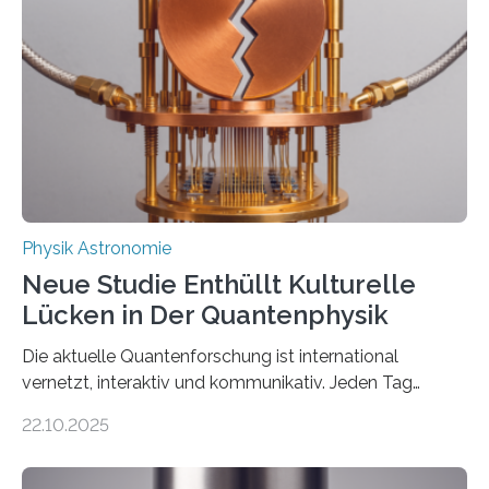
einem Team der TU Wien mit Unterstützung
internationaler Partner der entscheidende Durchbruch:
Der lange diskutierte Thorium-Kernübergang wurde
gefunden. Kurz darauf konnte man zeigen, dass sich
Thorium tatsächlich nutzen lässt, um hochpräzise…
Physik Astronomie
Neue Studie Enthüllt Kulturelle
Lücken in Der Quantenphysik
Die aktuelle Quantenforschung ist international
vernetzt, interaktiv und kommunikativ. Jeden Tag
erscheinen etwa 100 neue Publikationen zum Thema –
22.10.2025
oft von Autor*innen, die eng zusammenarbeiten. Neue
Entwicklungen werden rasch aufgenommen, meist
innerhalb von wenigen Wochen, und innovative Ideen