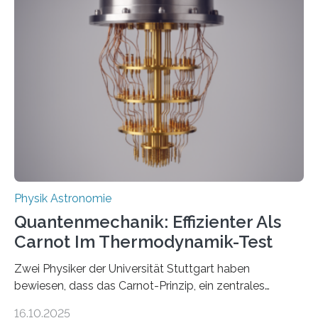
werden schnell weiterentwickelt. Dies ist der Alltag in
der Forschung der Quantentheorie, die dieses Jahr 100
Jahre alt geworden ist, weshalb die UNESCO 2025 zum
Internationalen Jahr der Quantenwissenschaft und -
technologie ausgerufen hat. Doch nun hat eine
internationale Forschungsgruppe um den
Quantenphysiker…
Physik Astronomie
Quantenmechanik: Effizienter Als
Carnot Im Thermodynamik-Test
Zwei Physiker der Universität Stuttgart haben
bewiesen, dass das Carnot-Prinzip, ein zentrales
Gesetz der Thermodynamik, nicht für Objekte in der
16.10.2025