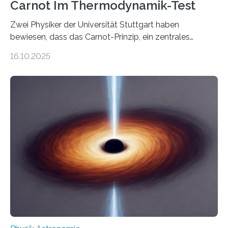
Carnot Im Thermodynamik-Test
Zwei Physiker der Universität Stuttgart haben
bewiesen, dass das Carnot-Prinzip, ein zentrales
Gesetz der Thermodynamik, nicht für Objekte in der
16.10.2025
Größenordnung von Atomen gilt, deren physikalische
Eigenschaften miteinander verknüpft sind (sogenannte
korrelierte Objekte). Diese Erkenntnis könnte zum
Beispiel die Entwicklung winziger, energieeffizienter
Quantenmotoren voranbringen. Das
Wissenschaftsjournal Science Advances veröffentlichte
die Herleitung. (DOI: 10.1126/sciadv.adw8462)
Verbrennungsmotoren oder Dampfturbinen sind
Wärmekraftmaschinen: Sie wandeln thermische
Energie in mechanische Bewegung um – oder anders
ausgedrückt, Wärme in Bewegung. In
quantenmechanischen Experimenten ist es in den…