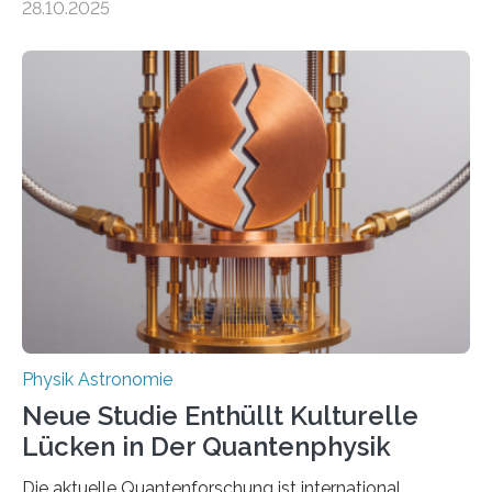
28.10.2025
fundamentalen Physik nachzugehen. Thorium-
Atomkerne lassen sich für ganz spezielle Präzisions-
Messungen verwenden. Das hatte man jahrzehntelang
vermutet, weltweit war nach den passenden
Atomkern-Zuständen gesucht worden, 2024 gelang
einem Team der TU Wien mit Unterstützung
internationaler Partner der entscheidende Durchbruch:
Der lange diskutierte Thorium-Kernübergang wurde
gefunden. Kurz darauf konnte man zeigen, dass sich
Thorium tatsächlich nutzen lässt, um hochpräzise…
Physik Astronomie
Neue Studie Enthüllt Kulturelle
Lücken in Der Quantenphysik
Die aktuelle Quantenforschung ist international