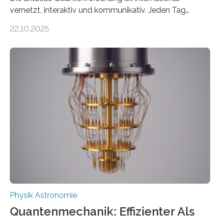
vernetzt, interaktiv und kommunikativ. Jeden Tag
erscheinen etwa 100 neue Publikationen zum Thema –
22.10.2025
oft von Autor*innen, die eng zusammenarbeiten. Neue
Entwicklungen werden rasch aufgenommen, meist
innerhalb von wenigen Wochen, und innovative Ideen
werden schnell weiterentwickelt. Dies ist der Alltag in
der Forschung der Quantentheorie, die dieses Jahr 100
Jahre alt geworden ist, weshalb die UNESCO 2025 zum
Internationalen Jahr der Quantenwissenschaft und -
technologie ausgerufen hat. Doch nun hat eine
internationale Forschungsgruppe um den
Quantenphysiker…
Physik Astronomie
Quantenmechanik: Effizienter Als