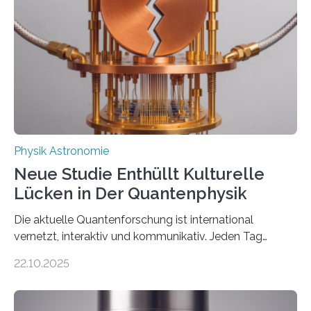
einem Team der TU Wien mit Unterstützung
internationaler Partner der entscheidende Durchbruch:
Der lange diskutierte Thorium-Kernübergang wurde
gefunden. Kurz darauf konnte man zeigen, dass sich
Thorium tatsächlich nutzen lässt, um hochpräzise…
Physik Astronomie
Neue Studie Enthüllt Kulturelle
Lücken in Der Quantenphysik
Die aktuelle Quantenforschung ist international
vernetzt, interaktiv und kommunikativ. Jeden Tag
erscheinen etwa 100 neue Publikationen zum Thema –
22.10.2025
oft von Autor*innen, die eng zusammenarbeiten. Neue
Entwicklungen werden rasch aufgenommen, meist
innerhalb von wenigen Wochen, und innovative Ideen