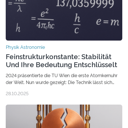
Physik Astronomie
Feinstrukturkonstante: Stabilität
Und Ihre Bedeutung Entschlüsselt
2024 präsentierte die TU Wien die erste Atomkernuhr
der Welt. Nun wurde gezeigt: Die Technik lässt sich
auch einsetzen, um ungelösten Fragen der
28.10.2025
fundamentalen Physik nachzugehen. Thorium-
Atomkerne lassen sich für ganz spezielle Präzisions-
Messungen verwenden. Das hatte man jahrzehntelang
vermutet, weltweit war nach den passenden
Atomkern-Zuständen gesucht worden, 2024 gelang