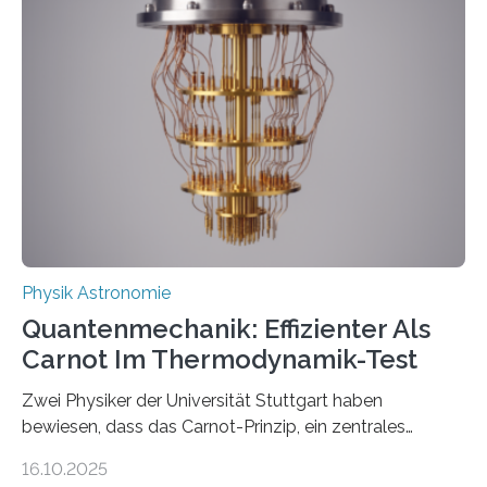
werden schnell weiterentwickelt. Dies ist der Alltag in
der Forschung der Quantentheorie, die dieses Jahr 100
Jahre alt geworden ist, weshalb die UNESCO 2025 zum
Internationalen Jahr der Quantenwissenschaft und -
technologie ausgerufen hat. Doch nun hat eine
internationale Forschungsgruppe um den
Quantenphysiker…
Physik Astronomie
Quantenmechanik: Effizienter Als
Carnot Im Thermodynamik-Test
Zwei Physiker der Universität Stuttgart haben
bewiesen, dass das Carnot-Prinzip, ein zentrales
Gesetz der Thermodynamik, nicht für Objekte in der
16.10.2025
Größenordnung von Atomen gilt, deren physikalische