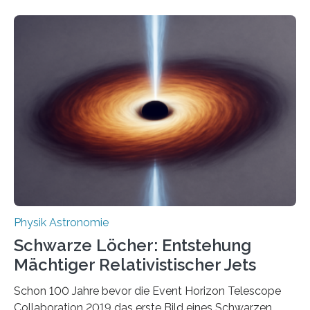
Eigenschaften miteinander verknüpft sind (sogenannte
korrelierte Objekte). Diese Erkenntnis könnte zum
Beispiel die Entwicklung winziger, energieeffizienter
Quantenmotoren voranbringen. Das
Wissenschaftsjournal Science Advances veröffentlichte
die Herleitung. (DOI: 10.1126/sciadv.adw8462)
Verbrennungsmotoren oder Dampfturbinen sind
Wärmekraftmaschinen: Sie wandeln thermische
Energie in mechanische Bewegung um – oder anders
ausgedrückt, Wärme in Bewegung. In
quantenmechanischen Experimenten ist es in den…
Physik Astronomie
Schwarze Löcher: Entstehung
Mächtiger Relativistischer Jets
Schon 100 Jahre bevor die Event Horizon Telescope
Collaboration 2019 das erste Bild eines Schwarzen