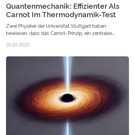
Quantenmechanik: Effizienter Als
Carnot Im Thermodynamik-Test
Zwei Physiker der Universität Stuttgart haben
bewiesen, dass das Carnot-Prinzip, ein zentrales
Gesetz der Thermodynamik, nicht für Objekte in der
16.10.2025
Größenordnung von Atomen gilt, deren physikalische
Eigenschaften miteinander verknüpft sind (sogenannte
korrelierte Objekte). Diese Erkenntnis könnte zum
Beispiel die Entwicklung winziger, energieeffizienter
Quantenmotoren voranbringen. Das
Wissenschaftsjournal Science Advances veröffentlichte
die Herleitung. (DOI: 10.1126/sciadv.adw8462)
Verbrennungsmotoren oder Dampfturbinen sind
Wärmekraftmaschinen: Sie wandeln thermische
Energie in mechanische Bewegung um – oder anders
ausgedrückt, Wärme in Bewegung. In
quantenmechanischen Experimenten ist es in den…