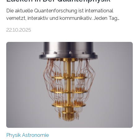
Die aktuelle Quantenforschung ist international
vernetzt, interaktiv und kommunikativ. Jeden Tag
erscheinen etwa 100 neue Publikationen zum Thema –
22.10.2025
oft von Autor*innen, die eng zusammenarbeiten. Neue
Entwicklungen werden rasch aufgenommen, meist
innerhalb von wenigen Wochen, und innovative Ideen
werden schnell weiterentwickelt. Dies ist der Alltag in
der Forschung der Quantentheorie, die dieses Jahr 100
Jahre alt geworden ist, weshalb die UNESCO 2025 zum
Internationalen Jahr der Quantenwissenschaft und -
technologie ausgerufen hat. Doch nun hat eine
internationale Forschungsgruppe um den
Quantenphysiker…
Physik Astronomie