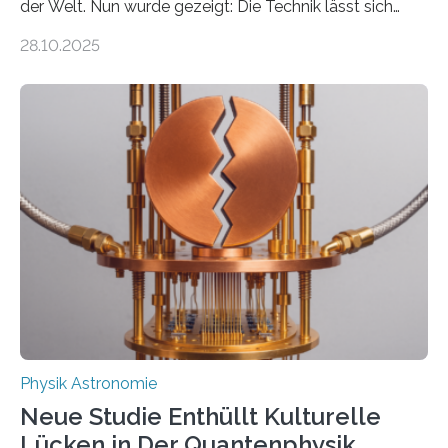
der Welt. Nun wurde gezeigt: Die Technik lässt sich
auch einsetzen, um ungelösten Fragen der
28.10.2025
fundamentalen Physik nachzugehen. Thorium-
Atomkerne lassen sich für ganz spezielle Präzisions-
Messungen verwenden. Das hatte man jahrzehntelang
vermutet, weltweit war nach den passenden
Atomkern-Zuständen gesucht worden, 2024 gelang
einem Team der TU Wien mit Unterstützung
internationaler Partner der entscheidende Durchbruch:
Der lange diskutierte Thorium-Kernübergang wurde
gefunden. Kurz darauf konnte man zeigen, dass sich
Thorium tatsächlich nutzen lässt, um hochpräzise…
Physik Astronomie
Neue Studie Enthüllt Kulturelle
Lücken in Der Quantenphysik