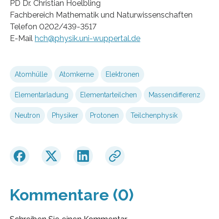
PD Dr. Christian Hoelbling
Fachbereich Mathematik und Naturwissenschaften
Telefon 0202/439-3517
E-Mail
hch@physik.uni-wuppertal.de
Atomhülle
Atomkerne
Elektronen
Elementarladung
Elementarteilchen
Massendifferenz
Neutron
Physiker
Protonen
Teilchenphysik
Kommentare (0)