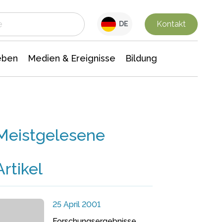
 Leben
Medien & Ereignisse
Interdisziplinäre Forschung
Veranstaltungsnachrichten
n Chemie
Gesellschaftswissenschaften
Kontakt
DE
eben
Medien & Ereignisse
Bildung
Meistgelesene
Artikel
25 April 2001
Forschungsergebnisse