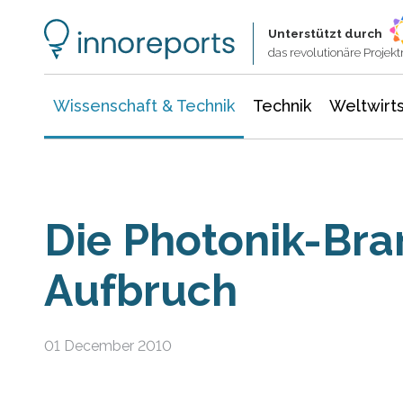
Wissenschaft & Technik
Informationstechnologie
Energie & Elektrotechnik
Unterstützt durch
das revolutionäre Proje
Wissenschaft & Technik
Technik
Weltwirts
Die Photonik-Bra
Aufbruch
01 December 2010