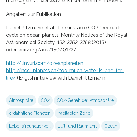
man sagen: Zu viel Wasser ist schlecht fürs Leben.»
Angaben zur Publikation:
Daniel Kitzmann et al.: The unstable CO2 feedback
cycle on ocean planets, Monthly Notices of the Royal
Astronomical Society, 452, 3752-3758 (2015)
oder: arxiv.org/abs/1507.01727
http://tinyurl.com/ozeanplaneten
http://nccr-planets.ch/too-much-water-is-bad-for-
life/
(English interview with Daniel Kitzmann)
Atmosphäre
CO2
CO2-Gehalt der Atmosphäre
erdähnliche Planeten
habitablen Zone
Lebensfreundlichkeit
Luft- und Raumfahrt
Ozean