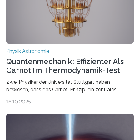
technologie ausgerufen hat. Doch nun hat eine
internationale Forschungsgruppe um den
Quantenphysiker…
Physik Astronomie
Quantenmechanik: Effizienter Als
Carnot Im Thermodynamik-Test
Zwei Physiker der Universität Stuttgart haben
bewiesen, dass das Carnot-Prinzip, ein zentrales
Gesetz der Thermodynamik, nicht für Objekte in der
16.10.2025
Größenordnung von Atomen gilt, deren physikalische
Eigenschaften miteinander verknüpft sind (sogenannte
korrelierte Objekte). Diese Erkenntnis könnte zum
Beispiel die Entwicklung winziger, energieeffizienter
Quantenmotoren voranbringen. Das