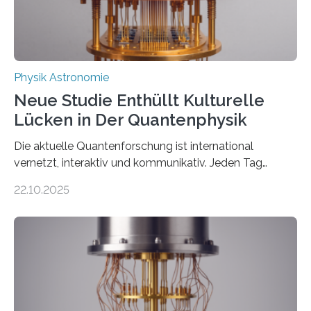
Physik Astronomie
Neue Studie Enthüllt Kulturelle
Lücken in Der Quantenphysik
Die aktuelle Quantenforschung ist international
vernetzt, interaktiv und kommunikativ. Jeden Tag
erscheinen etwa 100 neue Publikationen zum Thema –
22.10.2025
oft von Autor*innen, die eng zusammenarbeiten. Neue
Entwicklungen werden rasch aufgenommen, meist
innerhalb von wenigen Wochen, und innovative Ideen
werden schnell weiterentwickelt. Dies ist der Alltag in
der Forschung der Quantentheorie, die dieses Jahr 100
Jahre alt geworden ist, weshalb die UNESCO 2025 zum
Internationalen Jahr der Quantenwissenschaft und -