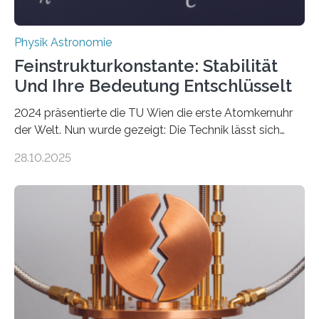
Physik Astronomie
Feinstrukturkonstante: Stabilität
Und Ihre Bedeutung Entschlüsselt
2024 präsentierte die TU Wien die erste Atomkernuhr
der Welt. Nun wurde gezeigt: Die Technik lässt sich
auch einsetzen, um ungelösten Fragen der
28.10.2025
fundamentalen Physik nachzugehen. Thorium-
Atomkerne lassen sich für ganz spezielle Präzisions-
Messungen verwenden. Das hatte man jahrzehntelang
vermutet, weltweit war nach den passenden
Atomkern-Zuständen gesucht worden, 2024 gelang
einem Team der TU Wien mit Unterstützung
internationaler Partner der entscheidende Durchbruch:
Der lange diskutierte Thorium-Kernübergang wurde
gefunden. Kurz darauf konnte man zeigen, dass sich
Thorium tatsächlich nutzen lässt, um hochpräzise…