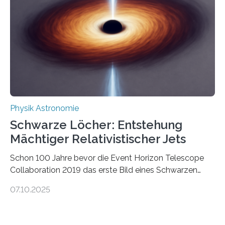
Wissenschaftsjournal Science Advances veröffentlichte
die Herleitung. (DOI: 10.1126/sciadv.adw8462)
Verbrennungsmotoren oder Dampfturbinen sind
Wärmekraftmaschinen: Sie wandeln thermische
Energie in mechanische Bewegung um – oder anders
ausgedrückt, Wärme in Bewegung. In
quantenmechanischen Experimenten ist es in den…
Physik Astronomie
Schwarze Löcher: Entstehung
Mächtiger Relativistischer Jets
Schon 100 Jahre bevor die Event Horizon Telescope
Collaboration 2019 das erste Bild eines Schwarzen
Lochs – im Herzen der Galaxie M87 – veröffentlichte,
07.10.2025
hatte der Astronom Heber Curtis einen seltsamen
Strahl entdeckt, der aus dem Zentrum der Galaxie
herauszeigt. Heute ist bekannt, dass es sich um den Jet