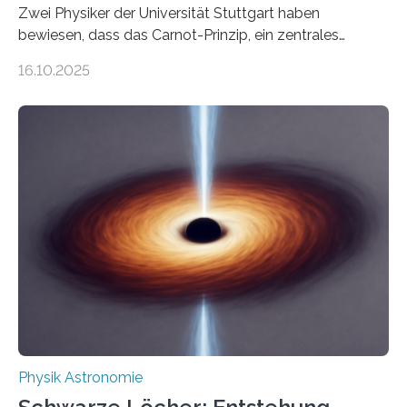
Zwei Physiker der Universität Stuttgart haben
bewiesen, dass das Carnot-Prinzip, ein zentrales
Gesetz der Thermodynamik, nicht für Objekte in der
16.10.2025
Größenordnung von Atomen gilt, deren physikalische
Eigenschaften miteinander verknüpft sind (sogenannte
korrelierte Objekte). Diese Erkenntnis könnte zum
Beispiel die Entwicklung winziger, energieeffizienter
Quantenmotoren voranbringen. Das
Wissenschaftsjournal Science Advances veröffentlichte
die Herleitung. (DOI: 10.1126/sciadv.adw8462)
Verbrennungsmotoren oder Dampfturbinen sind
Wärmekraftmaschinen: Sie wandeln thermische
Energie in mechanische Bewegung um – oder anders
ausgedrückt, Wärme in Bewegung. In
quantenmechanischen Experimenten ist es in den…
Physik Astronomie