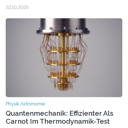
erscheinen etwa 100 neue Publikationen zum Thema –
22.10.2025
oft von Autor*innen, die eng zusammenarbeiten. Neue
Entwicklungen werden rasch aufgenommen, meist
innerhalb von wenigen Wochen, und innovative Ideen
werden schnell weiterentwickelt. Dies ist der Alltag in
der Forschung der Quantentheorie, die dieses Jahr 100
Jahre alt geworden ist, weshalb die UNESCO 2025 zum
Internationalen Jahr der Quantenwissenschaft und -
technologie ausgerufen hat. Doch nun hat eine
internationale Forschungsgruppe um den
Quantenphysiker…
Physik Astronomie
Quantenmechanik: Effizienter Als
Carnot Im Thermodynamik-Test