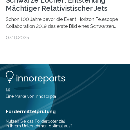
Schwarze Löcher: Entstehung
Mächtiger Relativistischer Jets
Schon 100 Jahre bevor die Event Horizon Telescope
Collaboration 2019 das erste Bild eines Schwarzen
Lochs – im Herzen der Galaxie M87 – veröffentlichte,
07.10.2025
hatte der Astronom Heber Curtis einen seltsamen
Strahl entdeckt, der aus dem Zentrum der Galaxie
herauszeigt. Heute ist bekannt, dass es sich um den Jet
des Schwarzen Lochs M87* handelt. Solche Jets
werden auch von anderen Schwarzen Löchern
ausgeschickt. Theoretische Astrophysiker der Goethe-
Universität haben jetzt einen numerischen Code
entwickelt, mit dem sie mathematisch hoch präzise
beschreiben…
Eine Marke von innoscripta
Fördermittelprüfung
Nutzen Sie das Förderpotenzial
in Ihrem Unternehmen optimal aus?