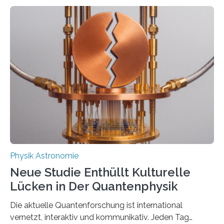
Atomkerne lassen sich für ganz spezielle Präzisions-
Messungen verwenden. Das hatte man jahrzehntelang
vermutet, weltweit war nach den passenden
Atomkern-Zuständen gesucht worden, 2024 gelang
einem Team der TU Wien mit Unterstützung
internationaler Partner der entscheidende Durchbruch:
Der lange diskutierte Thorium-Kernübergang wurde
gefunden. Kurz darauf konnte man zeigen, dass sich
Thorium tatsächlich nutzen lässt, um hochpräzise…
Physik Astronomie
Neue Studie Enthüllt Kulturelle
Lücken in Der Quantenphysik
Die aktuelle Quantenforschung ist international
vernetzt, interaktiv und kommunikativ. Jeden Tag