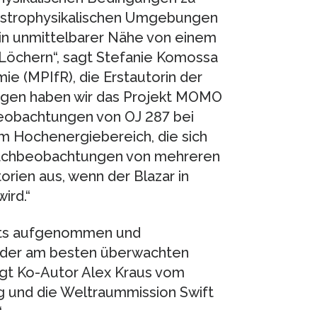
 astrophysikalischen Umgebungen
 in unmittelbarer Nähe von einem
Löchern“, sagt Stefanie Komossa
ie (MPIfR), die Erstautorin der
wegen haben wir das Projekt MOMO
r Beobachtungen von OJ 287 bei
m Hochenergiebereich, die sich
 Nachbeobachtungen von mehreren
ien aus, wenn der Blazar in
ird.“
its aufgenommen und
 der am besten überwachten
ügt Ko-Autor Alex Kraus vom
g und die Weltraummission Swift
“