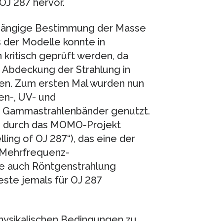
OJ 287 hervor.
abhängige Bestimmung der Masse
 der Modelle konnte in
ritisch geprüft werden, da
 Abdeckung der Strahlung in
en. Zum ersten Mal wurden nun
en-, UV- und
 Gammastrahlenbänder genutzt.
e durch das MOMO-Projekt
ing of OJ 287“), das eine der
 Mehrfrequenz-
e auch Röntgenstrahlung
este jemals für OJ 287
 physikalischen Bedingungen zu