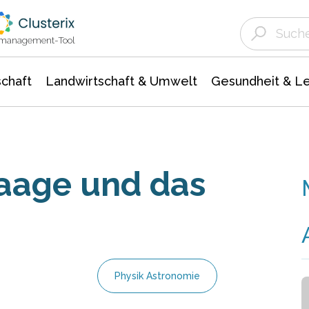
Landwirtschaft & Umwelt
Gesundheit &
Agrar- Forstwissenschaften
Unternehmensmeldungen
Biowissenschafte
Ökologie Umwelt- Naturschutz
ktmanagement-Tool
chaft
Landwirtschaft & Umwelt
Gesundheit & L
aage und das
Physik Astronomie