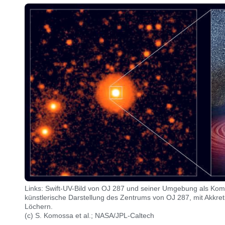
Links: Swift-UV-Bild von OJ 287 und seiner Umgebung als Komb
künstlerische Darstellung des Zentrums von OJ 287, mit Akkre
Löchern.
(c) S. Komossa et al.; NASA/JPL-Caltech