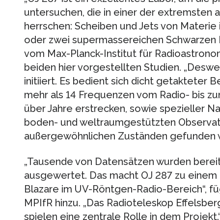
untersuchen, die in einer der extremsten
herrschen: Scheiben und Jets von Materie
oder zwei supermassereichen Schwarzen 
vom Max-Planck-Institut für Radioastronom
beiden hier vorgestellten Studien. „Des
initiiert. Es bedient sich dicht getaktete
mehr als 14 Frequenzen vom Radio- bis zu
über Jahre erstrecken, sowie spezieller
boden- und weltraumgestützten Observator
außergewöhnlichen Zuständen gefunden w
„Tausende von Datensätzen wurden bere
ausgewertet. Das macht OJ 287 zu einem
Blazare im UV-Röntgen-Radio-Bereich“, f
MPIfR hinzu. „Das Radioteleskop Effelsber
spielen eine zentrale Rolle in dem Projekt.