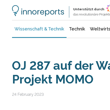
Wissenschaft & Technik
Informationstechnologie
Energie & Elektrotechnik
Unterstützt durch
das revolutionäre Proje
Wissenschaft & Technik
Technik
Weltwirts
OJ 287 auf der W
Projekt MOMO
24 February 2023