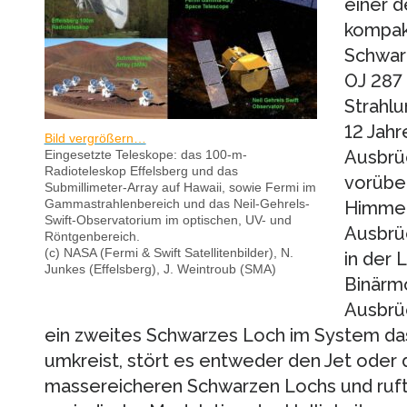
einer d
kompak
Schwar
OJ 287
Strahlu
12 Jahr
Bild vergrößern…
Ausbrüc
Eingesetzte Teleskope: das 100-m-
Radioteleskop Effelsberg und das
vorübe
Submillimeter-Array auf Hawaii, sowie Fermi im
Gammastrahlenbereich und das Neil-Gehrels-
Himmel 
Swift-Observatorium im optischen, UV- und
Ausbrü
Röntgenbereich.
(c) NASA (Fermi & Swift Satellitenbilder), N.
in der 
Junkes (Effelsberg), J. Weintroub (SMA)
Binärmo
Ausbrü
ein zweites Schwarzes Loch im System d
umkreist, stört es entweder den Jet oder 
massereicheren Schwarzen Lochs und ruft