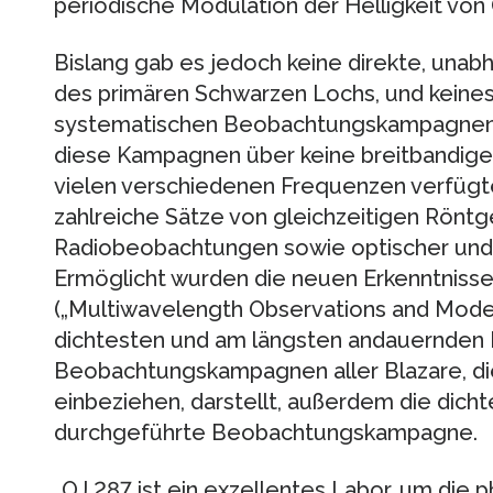
periodische Modulation der Helligkeit von 
Bislang gab es jedoch keine direkte, un
des primären Schwarzen Lochs, und keines
systematischen Beobachtungskampagnen k
diese Kampagnen über keine breitbandige
vielen verschiedenen Frequenzen verfügt
zahlreiche Sätze von gleichzeitigen Röntg
Radiobeobachtungen sowie optischer und
Ermöglicht wurden die neuen Erkenntniss
(„Multiwavelength Observations and Modell
dichtesten und am längsten andauernden
Beobachtungskampagnen aller Blazare, di
einbeziehen, darstellt, außerdem die dicht
durchgeführte Beobachtungskampagne.
„OJ 287 ist ein exzellentes Labor, um die