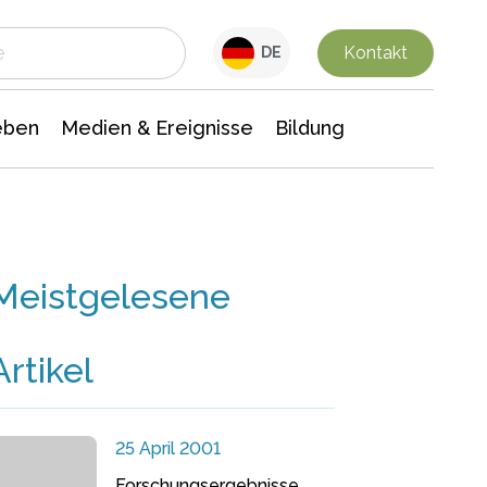
 Leben
Medien & Ereignisse
Interdisziplinäre Forschung
Veranstaltungsnachrichten
n Chemie
Gesellschaftswissenschaften
Kontakt
DE
eben
Medien & Ereignisse
Bildung
Meistgelesene
Artikel
25 April 2001
Forschungsergebnisse