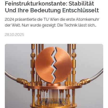
Feinstrukturkonstante: Stabilität
Und Ihre Bedeutung Entschlüsselt
2024 präsentierte die TU Wien die erste Atomkernuhr
der Welt. Nun wurde gezeigt: Die Technik lässt sich
auch einsetzen, um ungelösten Fragen der
28.10.2025
fundamentalen Physik nachzugehen. Thorium-
Atomkerne lassen sich für ganz spezielle Präzisions-
Messungen verwenden. Das hatte man jahrzehntelang
vermutet, weltweit war nach den passenden
Atomkern-Zuständen gesucht worden, 2024 gelang
einem Team der TU Wien mit Unterstützung
internationaler Partner der entscheidende Durchbruch:
Der lange diskutierte Thorium-Kernübergang wurde
gefunden. Kurz darauf konnte man zeigen, dass sich
Thorium tatsächlich nutzen lässt, um hochpräzise…