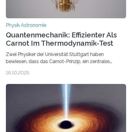
Physik Astronomie
Quantenmechanik: Effizienter Als
Carnot Im Thermodynamik-Test
Zwei Physiker der Universität Stuttgart haben
bewiesen, dass das Carnot-Prinzip, ein zentrales
Gesetz der Thermodynamik, nicht für Objekte in der
16.10.2025
Größenordnung von Atomen gilt, deren physikalische
Eigenschaften miteinander verknüpft sind (sogenannte
korrelierte Objekte). Diese Erkenntnis könnte zum
Beispiel die Entwicklung winziger, energieeffizienter
Quantenmotoren voranbringen. Das
Wissenschaftsjournal Science Advances veröffentlichte
die Herleitung. (DOI: 10.1126/sciadv.adw8462)
Verbrennungsmotoren oder Dampfturbinen sind