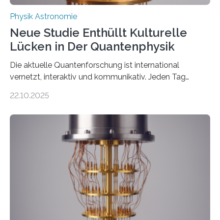
Physik Astronomie
Neue Studie Enthüllt Kulturelle
Lücken in Der Quantenphysik
Die aktuelle Quantenforschung ist international
vernetzt, interaktiv und kommunikativ. Jeden Tag
erscheinen etwa 100 neue Publikationen zum Thema –
22.10.2025
oft von Autor*innen, die eng zusammenarbeiten. Neue
Entwicklungen werden rasch aufgenommen, meist
innerhalb von wenigen Wochen, und innovative Ideen
werden schnell weiterentwickelt. Dies ist der Alltag in
der Forschung der Quantentheorie, die dieses Jahr 100
Jahre alt geworden ist, weshalb die UNESCO 2025 zum
Internationalen Jahr der Quantenwissenschaft und -
technologie ausgerufen hat. Doch nun hat eine
internationale Forschungsgruppe um den
Quantenphysiker…