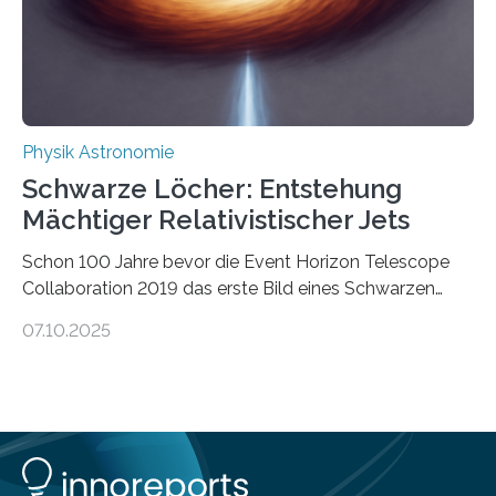
Wärmekraftmaschinen: Sie wandeln thermische
Energie in mechanische Bewegung um – oder anders
ausgedrückt, Wärme in Bewegung. In
quantenmechanischen Experimenten ist es in den…
Physik Astronomie
Schwarze Löcher: Entstehung
Mächtiger Relativistischer Jets
Schon 100 Jahre bevor die Event Horizon Telescope
Collaboration 2019 das erste Bild eines Schwarzen
Lochs – im Herzen der Galaxie M87 – veröffentlichte,
07.10.2025
hatte der Astronom Heber Curtis einen seltsamen
Strahl entdeckt, der aus dem Zentrum der Galaxie
herauszeigt. Heute ist bekannt, dass es sich um den Jet
des Schwarzen Lochs M87* handelt. Solche Jets
werden auch von anderen Schwarzen Löchern
ausgeschickt. Theoretische Astrophysiker der Goethe-