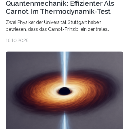
Quantenmechanik: Effizienter Als
Carnot Im Thermodynamik-Test
Zwei Physiker der Universität Stuttgart haben
bewiesen, dass das Carnot-Prinzip, ein zentrales
Gesetz der Thermodynamik, nicht für Objekte in der
16.10.2025
Größenordnung von Atomen gilt, deren physikalische
Eigenschaften miteinander verknüpft sind (sogenannte
korrelierte Objekte). Diese Erkenntnis könnte zum
Beispiel die Entwicklung winziger, energieeffizienter
Quantenmotoren voranbringen. Das
Wissenschaftsjournal Science Advances veröffentlichte
die Herleitung. (DOI: 10.1126/sciadv.adw8462)
Verbrennungsmotoren oder Dampfturbinen sind
Wärmekraftmaschinen: Sie wandeln thermische
Energie in mechanische Bewegung um – oder anders
ausgedrückt, Wärme in Bewegung. In
quantenmechanischen Experimenten ist es in den…