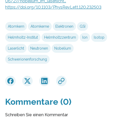
06/27/nobelium_im_laserlicht…
https://doi.org/10.1103/PhysRevLett.120.232503
Atomkern
Atomkerne
Elektronen
GSI
Helmholtz-Institut
Helmholtzzentrum
Ion
Isotop
Laserlicht
Neutronen
Nobelium
Schwerionenforschung
Kommentare (0)
Schreiben Sie einen Kommentar