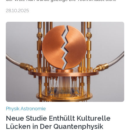
auch einsetzen, um ungelösten Fragen der
28.10.2025
fundamentalen Physik nachzugehen. Thorium-
Atomkerne lassen sich für ganz spezielle Präzisions-
Messungen verwenden. Das hatte man jahrzehntelang
vermutet, weltweit war nach den passenden
Atomkern-Zuständen gesucht worden, 2024 gelang
einem Team der TU Wien mit Unterstützung
internationaler Partner der entscheidende Durchbruch:
Der lange diskutierte Thorium-Kernübergang wurde
gefunden. Kurz darauf konnte man zeigen, dass sich
Thorium tatsächlich nutzen lässt, um hochpräzise…
Physik Astronomie
Neue Studie Enthüllt Kulturelle
Lücken in Der Quantenphysik