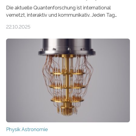
Die aktuelle Quantenforschung ist international
vernetzt, interaktiv und kommunikativ. Jeden Tag
erscheinen etwa 100 neue Publikationen zum Thema –
22.10.2025
oft von Autor*innen, die eng zusammenarbeiten. Neue
Entwicklungen werden rasch aufgenommen, meist
innerhalb von wenigen Wochen, und innovative Ideen
werden schnell weiterentwickelt. Dies ist der Alltag in
der Forschung der Quantentheorie, die dieses Jahr 100
Jahre alt geworden ist, weshalb die UNESCO 2025 zum
Internationalen Jahr der Quantenwissenschaft und -
technologie ausgerufen hat. Doch nun hat eine
internationale Forschungsgruppe um den
Quantenphysiker…
Physik Astronomie