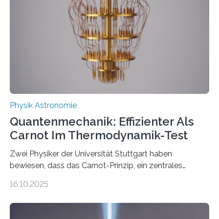
Jahre alt geworden ist, weshalb die UNESCO 2025 zum
Internationalen Jahr der Quantenwissenschaft und -
technologie ausgerufen hat. Doch nun hat eine
internationale Forschungsgruppe um den
Quantenphysiker…
Physik Astronomie
Quantenmechanik: Effizienter Als
Carnot Im Thermodynamik-Test
Zwei Physiker der Universität Stuttgart haben
bewiesen, dass das Carnot-Prinzip, ein zentrales
Gesetz der Thermodynamik, nicht für Objekte in der
16.10.2025
Größenordnung von Atomen gilt, deren physikalische
Eigenschaften miteinander verknüpft sind (sogenannte
korrelierte Objekte). Diese Erkenntnis könnte zum