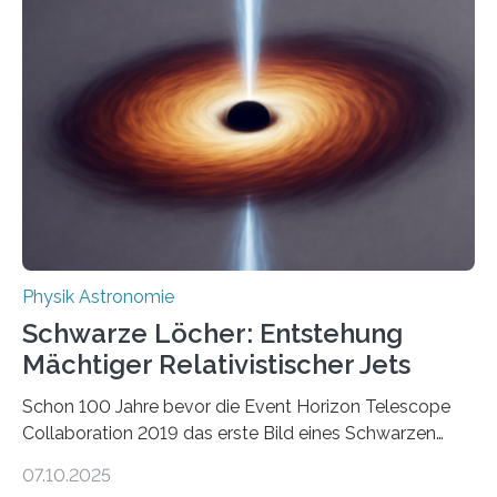
Beispiel die Entwicklung winziger, energieeffizienter
Quantenmotoren voranbringen. Das
Wissenschaftsjournal Science Advances veröffentlichte
die Herleitung. (DOI: 10.1126/sciadv.adw8462)
Verbrennungsmotoren oder Dampfturbinen sind
Wärmekraftmaschinen: Sie wandeln thermische
Energie in mechanische Bewegung um – oder anders
ausgedrückt, Wärme in Bewegung. In
quantenmechanischen Experimenten ist es in den…
Physik Astronomie
Schwarze Löcher: Entstehung
Mächtiger Relativistischer Jets
Schon 100 Jahre bevor die Event Horizon Telescope
Collaboration 2019 das erste Bild eines Schwarzen
Lochs – im Herzen der Galaxie M87 – veröffentlichte,
07.10.2025
hatte der Astronom Heber Curtis einen seltsamen