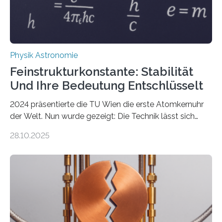
Physik Astronomie
Feinstrukturkonstante: Stabilität
Und Ihre Bedeutung Entschlüsselt
2024 präsentierte die TU Wien die erste Atomkernuhr
der Welt. Nun wurde gezeigt: Die Technik lässt sich
auch einsetzen, um ungelösten Fragen der
28.10.2025
fundamentalen Physik nachzugehen. Thorium-
Atomkerne lassen sich für ganz spezielle Präzisions-
Messungen verwenden. Das hatte man jahrzehntelang
vermutet, weltweit war nach den passenden
Atomkern-Zuständen gesucht worden, 2024 gelang
einem Team der TU Wien mit Unterstützung
internationaler Partner der entscheidende Durchbruch: