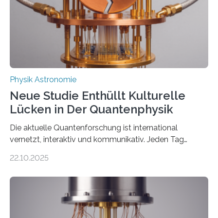
Der lange diskutierte Thorium-Kernübergang wurde
gefunden. Kurz darauf konnte man zeigen, dass sich
Thorium tatsächlich nutzen lässt, um hochpräzise…
Physik Astronomie
Neue Studie Enthüllt Kulturelle
Lücken in Der Quantenphysik
Die aktuelle Quantenforschung ist international
vernetzt, interaktiv und kommunikativ. Jeden Tag
erscheinen etwa 100 neue Publikationen zum Thema –
22.10.2025
oft von Autor*innen, die eng zusammenarbeiten. Neue
Entwicklungen werden rasch aufgenommen, meist
innerhalb von wenigen Wochen, und innovative Ideen
werden schnell weiterentwickelt. Dies ist der Alltag in
der Forschung der Quantentheorie, die dieses Jahr 100