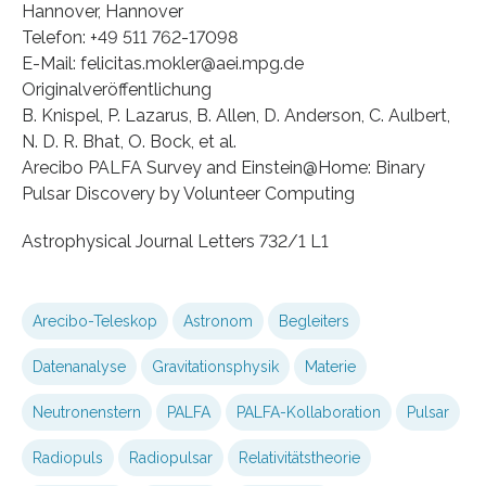
Hannover, Hannover
Telefon: +49 511 762-17098
E-Mail: felicitas.mokler@aei.mpg.de
Originalveröffentlichung
B. Knispel, P. Lazarus, B. Allen, D. Anderson, C. Aulbert,
N. D. R. Bhat, O. Bock, et al.
Arecibo PALFA Survey and Einstein@Home: Binary
Pulsar Discovery by Volunteer Computing
Astrophysical Journal Letters 732/1 L1
Arecibo-Teleskop
Astronom
Begleiters
Datenanalyse
Gravitationsphysik
Materie
Neutronenstern
PALFA
PALFA-Kollaboration
Pulsar
Radiopuls
Radiopulsar
Relativitätstheorie