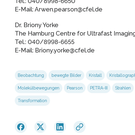
Tel.: 040/8998-6650
E-Mail: Arwen.pearson@cfel.de
Dr. Briony Yorke
The Hamburg Centre for Ultrafast Imaging
Tel.: 040/8998-6655
E-Mail: Briony.yorke@cfel.de
Beobachtung
bewegte Bilder
Kristall
Kristallograp
Molekülbewegungen
Pearson
PETRA-III
Strahlen
Transformation