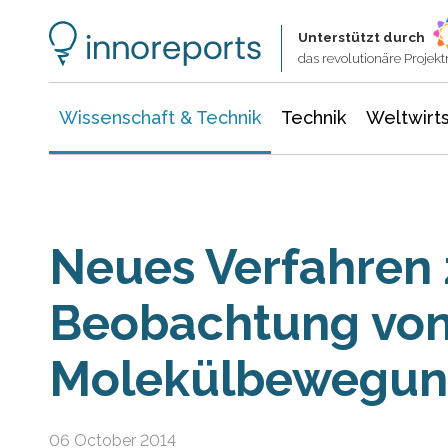
Wissenschaft & Technik
Informationstechnologie
Energie & Elektrotechnik
Unterstützt durch
das revolutionäre Proje
Wissenschaft & Technik
Technik
Weltwirts
Neues Verfahren 
Beobachtung vo
Molekülbewegu
06 October 2014