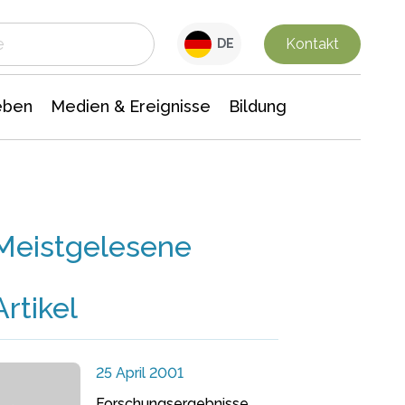
 Leben
Medien & Ereignisse
Interdisziplinäre Forschung
Veranstaltungsnachrichten
n Chemie
Gesellschaftswissenschaften
Kontakt
DE
eben
Medien & Ereignisse
Bildung
Meistgelesene
Artikel
25 April 2001
Forschungsergebnisse