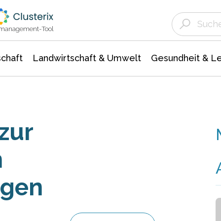
Landwirtschaft & Umwelt
Gesundheit &
Agrar- Forstwissenschaften
Unternehmensmeldungen
Biowissenschafte
Ökologie Umwelt- Naturschutz
ktmanagement-Tool
chaft
Landwirtschaft & Umwelt
Gesundheit & L
zur
n
ngen