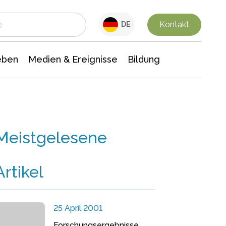
 Leben
Medien & Ereignisse
Interdisziplinäre Forschung
Veranstaltungsnachrichten
n Chemie
Gesellschaftswissenschaften
Kontakt
DE
eben
Medien & Ereignisse
Bildung
Meistgelesene
Artikel
25 April 2001
Forschungsergebnisse