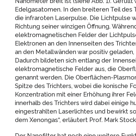
Nanometer breit ist (siehe Abb. 1). Gefüllt
Edelgasatomen. In den breiteren Teil des T
die infraroten Laserpulse. Die Lichtpulse 
Richtung seiner winzigen Öffnung. Während
elektromagnetischen Felder der Lichtpul
Elektronen an den Innenseiten des Trichters
an den Metallwänden war positiv geladen, 
Dadurch bildeten sich entlang der Innensei
elektromagnetische Felder aus, die Ober
genannt werden. Die Oberflächen-Plasmon
Spitze des Trichters, wobei die konische F
Konzentration mit einer Erhöhung ihrer Fel
innerhalb des Trichters wird dabei einige h
eingestrahlten Laserlichtes und bewirkt s
dem Xenongas“, erläutert Prof. Mark Stoc
Der Nanofilter hat noch eine weitere Funkt