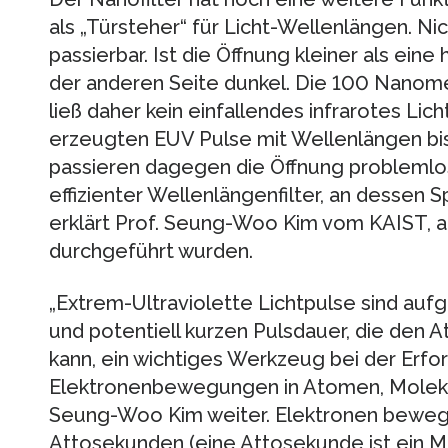
als „Türsteher“ für Licht-Wellenlängen. Nic
passierbar. Ist die Öffnung kleiner als eine
der anderen Seite dunkel. Die 100 Nanome
ließ daher kein einfallendes infrarotes Li
erzeugten EUV Pulse mit Wellenlängen bi
passieren dagegen die Öffnung problemlos. 
effizienter Wellenlängenfilter, an dessen Sp
erklärt Prof. Seung-Woo Kim vom KAIST, 
durchgeführt wurden.
„Extrem-Ultraviolette Lichtpulse sind auf
und potentiell kurzen Pulsdauer, die den 
kann, ein wichtiges Werkzeug bei der Erfo
Elektronenbewegungen in Atomen, Molekül
Seung-Woo Kim weiter. Elektronen bewege
Attosekunden (eine Attosekunde ist ein Mill