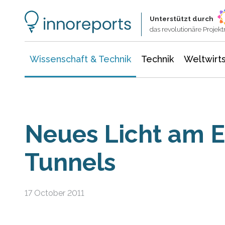
Wissenschaft & Technik
Informationstechnologie
Energie & Elektrotechnik
Unterstützt durch
das revolutionäre Proje
Wissenschaft & Technik
Technik
Weltwirts
Neues Licht am 
Tunnels
17 October 2011