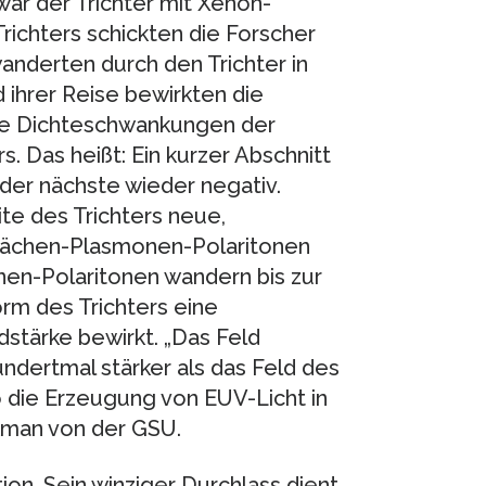
 war der Trichter mit Xenon-
richters schickten die Forscher
wanderten durch den Trichter in
 ihrer Reise bewirkten die
se Dichteschwankungen der
. Das heißt: Ein kurzer Abschnitt
der nächste wieder negativ.
te des Trichters neue,
flächen-Plasmonen-Polaritonen
en-Polaritonen wandern bis zur
orm des Trichters eine
dstärke bewirkt. „Das Feld
undertmal stärker als das Feld des
o die Erzeugung von EUV-Licht in
kman von der GSU.
ion. Sein winziger Durchlass dient