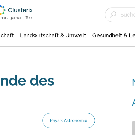
Landwirtschaft & Umwelt
Gesundheit &
Agrar- Forstwissenschaften
Unternehmensmeldungen
Biowissenschafte
Ökologie Umwelt- Naturschutz
ktmanagement-Tool
chaft
Landwirtschaft & Umwelt
Gesundheit & L
Ende des
Physik Astronomie