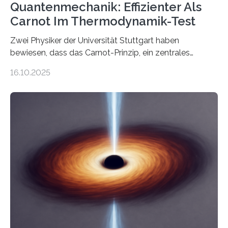
Quantenmechanik: Effizienter Als
Carnot Im Thermodynamik-Test
Zwei Physiker der Universität Stuttgart haben
bewiesen, dass das Carnot-Prinzip, ein zentrales
Gesetz der Thermodynamik, nicht für Objekte in der
16.10.2025
Größenordnung von Atomen gilt, deren physikalische
Eigenschaften miteinander verknüpft sind (sogenannte
korrelierte Objekte). Diese Erkenntnis könnte zum
Beispiel die Entwicklung winziger, energieeffizienter
Quantenmotoren voranbringen. Das
Wissenschaftsjournal Science Advances veröffentlichte
die Herleitung. (DOI: 10.1126/sciadv.adw8462)
Verbrennungsmotoren oder Dampfturbinen sind
Wärmekraftmaschinen: Sie wandeln thermische
Energie in mechanische Bewegung um – oder anders
ausgedrückt, Wärme in Bewegung. In
quantenmechanischen Experimenten ist es in den…