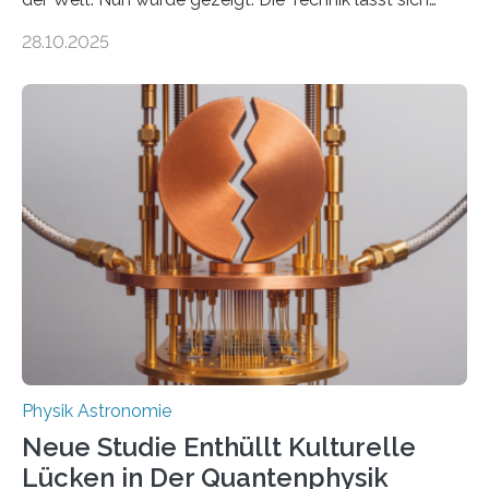
auch einsetzen, um ungelösten Fragen der
28.10.2025
fundamentalen Physik nachzugehen. Thorium-
Atomkerne lassen sich für ganz spezielle Präzisions-
Messungen verwenden. Das hatte man jahrzehntelang
vermutet, weltweit war nach den passenden
Atomkern-Zuständen gesucht worden, 2024 gelang
einem Team der TU Wien mit Unterstützung
internationaler Partner der entscheidende Durchbruch:
Der lange diskutierte Thorium-Kernübergang wurde
gefunden. Kurz darauf konnte man zeigen, dass sich
Thorium tatsächlich nutzen lässt, um hochpräzise…
Physik Astronomie
Neue Studie Enthüllt Kulturelle
Lücken in Der Quantenphysik