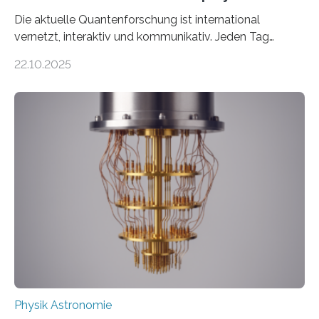
Die aktuelle Quantenforschung ist international
vernetzt, interaktiv und kommunikativ. Jeden Tag
erscheinen etwa 100 neue Publikationen zum Thema –
22.10.2025
oft von Autor*innen, die eng zusammenarbeiten. Neue
Entwicklungen werden rasch aufgenommen, meist
innerhalb von wenigen Wochen, und innovative Ideen
werden schnell weiterentwickelt. Dies ist der Alltag in
der Forschung der Quantentheorie, die dieses Jahr 100
Jahre alt geworden ist, weshalb die UNESCO 2025 zum
Internationalen Jahr der Quantenwissenschaft und -
technologie ausgerufen hat. Doch nun hat eine
internationale Forschungsgruppe um den
Quantenphysiker…
Physik Astronomie