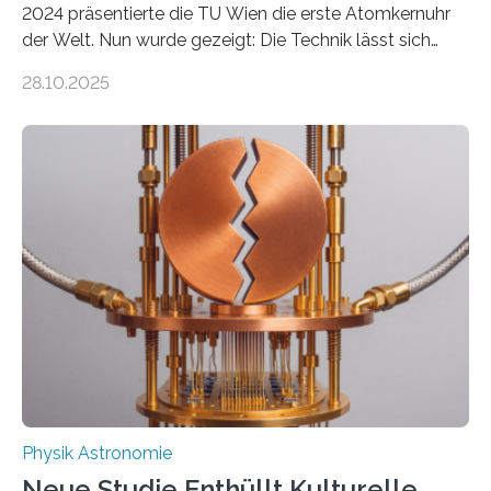
2024 präsentierte die TU Wien die erste Atomkernuhr
der Welt. Nun wurde gezeigt: Die Technik lässt sich
auch einsetzen, um ungelösten Fragen der
28.10.2025
fundamentalen Physik nachzugehen. Thorium-
Atomkerne lassen sich für ganz spezielle Präzisions-
Messungen verwenden. Das hatte man jahrzehntelang
vermutet, weltweit war nach den passenden
Atomkern-Zuständen gesucht worden, 2024 gelang
einem Team der TU Wien mit Unterstützung
internationaler Partner der entscheidende Durchbruch:
Der lange diskutierte Thorium-Kernübergang wurde
gefunden. Kurz darauf konnte man zeigen, dass sich
Thorium tatsächlich nutzen lässt, um hochpräzise…
Physik Astronomie
Neue Studie Enthüllt Kulturelle