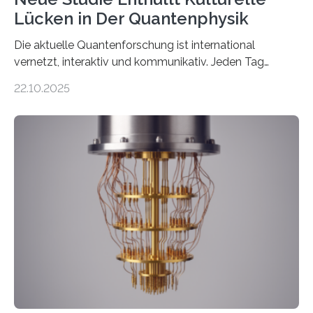
Lücken in Der Quantenphysik
Die aktuelle Quantenforschung ist international
vernetzt, interaktiv und kommunikativ. Jeden Tag
erscheinen etwa 100 neue Publikationen zum Thema –
22.10.2025
oft von Autor*innen, die eng zusammenarbeiten. Neue
Entwicklungen werden rasch aufgenommen, meist
innerhalb von wenigen Wochen, und innovative Ideen
werden schnell weiterentwickelt. Dies ist der Alltag in
der Forschung der Quantentheorie, die dieses Jahr 100
Jahre alt geworden ist, weshalb die UNESCO 2025 zum
Internationalen Jahr der Quantenwissenschaft und -
technologie ausgerufen hat. Doch nun hat eine
internationale Forschungsgruppe um den
Quantenphysiker…