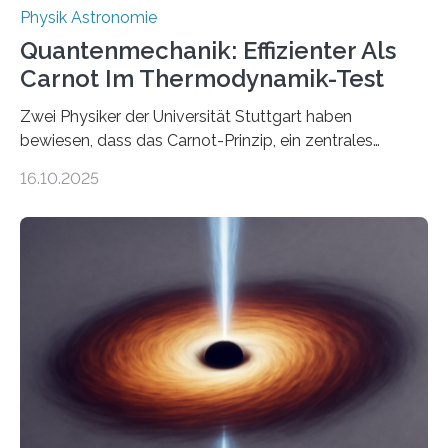
Physik Astronomie
Quantenmechanik: Effizienter Als
Carnot Im Thermodynamik-Test
Zwei Physiker der Universität Stuttgart haben
bewiesen, dass das Carnot-Prinzip, ein zentrales
Gesetz der Thermodynamik, nicht für Objekte in der
16.10.2025
Größenordnung von Atomen gilt, deren physikalische
Eigenschaften miteinander verknüpft sind (sogenannte
korrelierte Objekte). Diese Erkenntnis könnte zum
Beispiel die Entwicklung winziger, energieeffizienter
Quantenmotoren voranbringen. Das
Wissenschaftsjournal Science Advances veröffentlichte
die Herleitung. (DOI: 10.1126/sciadv.adw8462)
Verbrennungsmotoren oder Dampfturbinen sind
Wärmekraftmaschinen: Sie wandeln thermische
Energie in mechanische Bewegung um – oder anders
ausgedrückt, Wärme in Bewegung. In