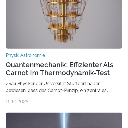
Internationalen Jahr der Quantenwissenschaft und -
technologie ausgerufen hat. Doch nun hat eine
internationale Forschungsgruppe um den
Quantenphysiker…
Physik Astronomie
Quantenmechanik: Effizienter Als
Carnot Im Thermodynamik-Test
Zwei Physiker der Universität Stuttgart haben
bewiesen, dass das Carnot-Prinzip, ein zentrales
Gesetz der Thermodynamik, nicht für Objekte in der
16.10.2025
Größenordnung von Atomen gilt, deren physikalische
Eigenschaften miteinander verknüpft sind (sogenannte
korrelierte Objekte). Diese Erkenntnis könnte zum
Beispiel die Entwicklung winziger, energieeffizienter