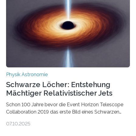
Quantenmotoren voranbringen. Das
Wissenschaftsjournal Science Advances veröffentlichte
die Herleitung. (DOI: 10.1126/sciadv.adw8462)
Verbrennungsmotoren oder Dampfturbinen sind
Wärmekraftmaschinen: Sie wandeln thermische
Energie in mechanische Bewegung um – oder anders
ausgedrückt, Wärme in Bewegung. In
quantenmechanischen Experimenten ist es in den…
Physik Astronomie
Schwarze Löcher: Entstehung
Mächtiger Relativistischer Jets
Schon 100 Jahre bevor die Event Horizon Telescope
Collaboration 2019 das erste Bild eines Schwarzen
Lochs – im Herzen der Galaxie M87 – veröffentlichte,
07.10.2025
hatte der Astronom Heber Curtis einen seltsamen
Strahl entdeckt, der aus dem Zentrum der Galaxie