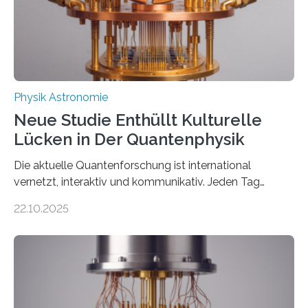
gefunden. Kurz darauf konnte man zeigen, dass sich
Thorium tatsächlich nutzen lässt, um hochpräzise…
Physik Astronomie
Neue Studie Enthüllt Kulturelle
Lücken in Der Quantenphysik
Die aktuelle Quantenforschung ist international
vernetzt, interaktiv und kommunikativ. Jeden Tag
erscheinen etwa 100 neue Publikationen zum Thema –
22.10.2025
oft von Autor*innen, die eng zusammenarbeiten. Neue
Entwicklungen werden rasch aufgenommen, meist
innerhalb von wenigen Wochen, und innovative Ideen
werden schnell weiterentwickelt. Dies ist der Alltag in
der Forschung der Quantentheorie, die dieses Jahr 100
Jahre alt geworden ist, weshalb die UNESCO 2025 zum