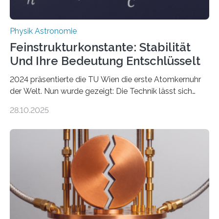
Physik Astronomie
Feinstrukturkonstante: Stabilität
Und Ihre Bedeutung Entschlüsselt
2024 präsentierte die TU Wien die erste Atomkernuhr
der Welt. Nun wurde gezeigt: Die Technik lässt sich
auch einsetzen, um ungelösten Fragen der
28.10.2025
fundamentalen Physik nachzugehen. Thorium-
Atomkerne lassen sich für ganz spezielle Präzisions-
Messungen verwenden. Das hatte man jahrzehntelang
vermutet, weltweit war nach den passenden
Atomkern-Zuständen gesucht worden, 2024 gelang
einem Team der TU Wien mit Unterstützung
internationaler Partner der entscheidende Durchbruch:
Der lange diskutierte Thorium-Kernübergang wurde
gefunden. Kurz darauf konnte man zeigen, dass sich