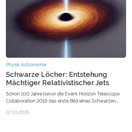
Wissenschaftsjournal Science Advances veröffentlichte
die Herleitung. (DOI: 10.1126/sciadv.adw8462)
Verbrennungsmotoren oder Dampfturbinen sind
Wärmekraftmaschinen: Sie wandeln thermische
Energie in mechanische Bewegung um – oder anders
ausgedrückt, Wärme in Bewegung. In
quantenmechanischen Experimenten ist es in den…
Physik Astronomie
Schwarze Löcher: Entstehung
Mächtiger Relativistischer Jets
Schon 100 Jahre bevor die Event Horizon Telescope
Collaboration 2019 das erste Bild eines Schwarzen
Lochs – im Herzen der Galaxie M87 – veröffentlichte,
07.10.2025
hatte der Astronom Heber Curtis einen seltsamen
Strahl entdeckt, der aus dem Zentrum der Galaxie
herauszeigt. Heute ist bekannt, dass es sich um den Jet