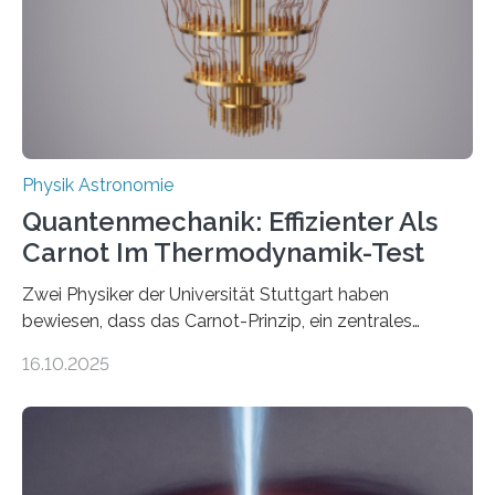
technologie ausgerufen hat. Doch nun hat eine
internationale Forschungsgruppe um den
Quantenphysiker…
Physik Astronomie
Quantenmechanik: Effizienter Als
Carnot Im Thermodynamik-Test
Zwei Physiker der Universität Stuttgart haben
bewiesen, dass das Carnot-Prinzip, ein zentrales
Gesetz der Thermodynamik, nicht für Objekte in der
16.10.2025
Größenordnung von Atomen gilt, deren physikalische
Eigenschaften miteinander verknüpft sind (sogenannte
korrelierte Objekte). Diese Erkenntnis könnte zum
Beispiel die Entwicklung winziger, energieeffizienter
Quantenmotoren voranbringen. Das