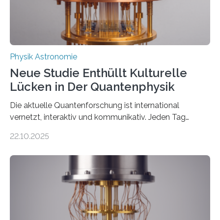
Thorium tatsächlich nutzen lässt, um hochpräzise…
Physik Astronomie
Neue Studie Enthüllt Kulturelle
Lücken in Der Quantenphysik
Die aktuelle Quantenforschung ist international
vernetzt, interaktiv und kommunikativ. Jeden Tag
erscheinen etwa 100 neue Publikationen zum Thema –
22.10.2025
oft von Autor*innen, die eng zusammenarbeiten. Neue
Entwicklungen werden rasch aufgenommen, meist
innerhalb von wenigen Wochen, und innovative Ideen
werden schnell weiterentwickelt. Dies ist der Alltag in
der Forschung der Quantentheorie, die dieses Jahr 100
Jahre alt geworden ist, weshalb die UNESCO 2025 zum
Internationalen Jahr der Quantenwissenschaft und -