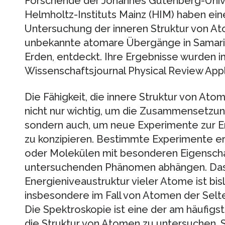
Forschende der Johannes Gutenberg-Unive
Helmholtz-Instituts Mainz (HIM) haben ei
Untersuchung der inneren Struktur von At
unbekannte atomare Übergänge in Samari
Erden, entdeckt. Ihre Ergebnisse wurden 
Wissenschaftsjournal Physical Review Appli
Die Fähigkeit, die innere Struktur von Ato
nicht nur wichtig, um die Zusammensetzun
sondern auch, um neue Experimente zur E
zu konzipieren. Bestimmte Experimente e
oder Molekülen mit besonderen Eigenschaf
untersuchenden Phänomen abhängen. Das
Energieniveaustruktur vieler Atome ist bis
insbesondere im Fall von Atomen der Selt
Die Spektroskopie ist eine der am häufig
die Struktur von Atomen zu untersuchen. Si