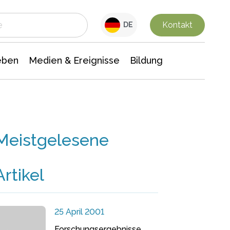
 Leben
Medien & Ereignisse
Interdisziplinäre Forschung
Veranstaltungsnachrichten
n Chemie
Gesellschaftswissenschaften
Kontakt
DE
eben
Medien & Ereignisse
Bildung
Meistgelesene
Artikel
25 April 2001
Forschungsergebnisse