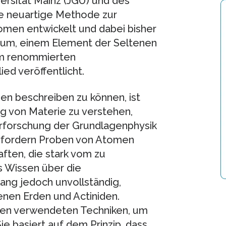
rsität Mainz (JGU) und des
ne neuartige Methode zur
omen entwickelt und dabei bisher
um, einem Element der Seltenen
im renommierten
ed veröffentlicht.
men beschreiben zu können, ist
g von Materie zu verstehen,
rforschung der Grundlagenphysik
rfordern Proben von Atomen
ten, die stark vom zu
 Wissen über die
lang jedoch unvollständig,
enen Erden und Actiniden.
sten verwendeten Techniken, um
e basiert auf dem Prinzip, dass