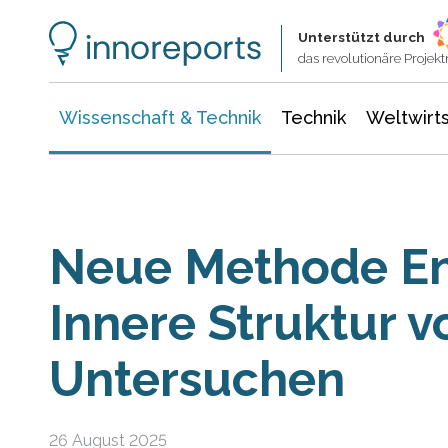
Wissenschaft & Technik
Informationstechnologie
Energie & Elektrotechnik
Unterstützt durch
das revolutionäre Proje
Wissenschaft & Technik
Technik
Weltwirts
Neue Methode En
Innere Struktur 
Untersuchen
26 August 2025