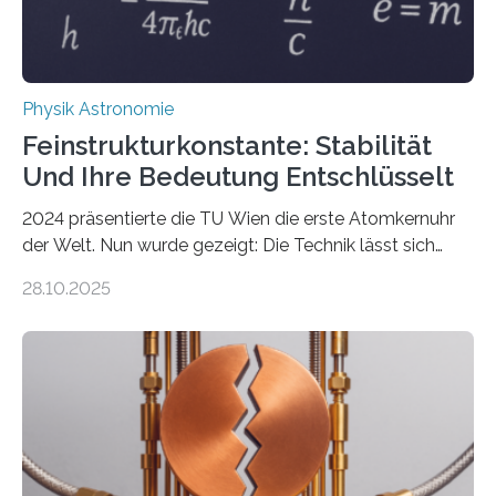
Physik Astronomie
Feinstrukturkonstante: Stabilität
Und Ihre Bedeutung Entschlüsselt
2024 präsentierte die TU Wien die erste Atomkernuhr
der Welt. Nun wurde gezeigt: Die Technik lässt sich
auch einsetzen, um ungelösten Fragen der
28.10.2025
fundamentalen Physik nachzugehen. Thorium-
Atomkerne lassen sich für ganz spezielle Präzisions-
Messungen verwenden. Das hatte man jahrzehntelang
vermutet, weltweit war nach den passenden
Atomkern-Zuständen gesucht worden, 2024 gelang
einem Team der TU Wien mit Unterstützung
internationaler Partner der entscheidende Durchbruch:
Der lange diskutierte Thorium-Kernübergang wurde