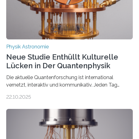
gefunden. Kurz darauf konnte man zeigen, dass sich
Thorium tatsächlich nutzen lässt, um hochpräzise…
Physik Astronomie
Neue Studie Enthüllt Kulturelle
Lücken in Der Quantenphysik
Die aktuelle Quantenforschung ist international
vernetzt, interaktiv und kommunikativ. Jeden Tag
erscheinen etwa 100 neue Publikationen zum Thema –
22.10.2025
oft von Autor*innen, die eng zusammenarbeiten. Neue
Entwicklungen werden rasch aufgenommen, meist
innerhalb von wenigen Wochen, und innovative Ideen
werden schnell weiterentwickelt. Dies ist der Alltag in
der Forschung der Quantentheorie, die dieses Jahr 100
Jahre alt geworden ist, weshalb die UNESCO 2025 zum