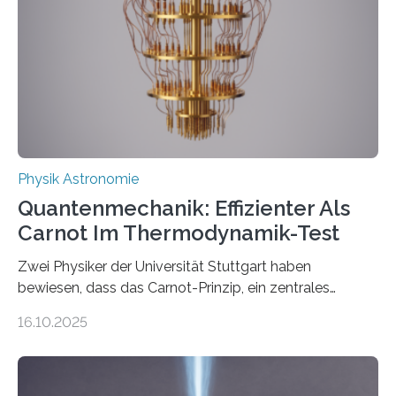
Internationalen Jahr der Quantenwissenschaft und -
technologie ausgerufen hat. Doch nun hat eine
internationale Forschungsgruppe um den
Quantenphysiker…
Physik Astronomie
Quantenmechanik: Effizienter Als
Carnot Im Thermodynamik-Test
Zwei Physiker der Universität Stuttgart haben
bewiesen, dass das Carnot-Prinzip, ein zentrales
Gesetz der Thermodynamik, nicht für Objekte in der
16.10.2025
Größenordnung von Atomen gilt, deren physikalische
Eigenschaften miteinander verknüpft sind (sogenannte
korrelierte Objekte). Diese Erkenntnis könnte zum
Beispiel die Entwicklung winziger, energieeffizienter