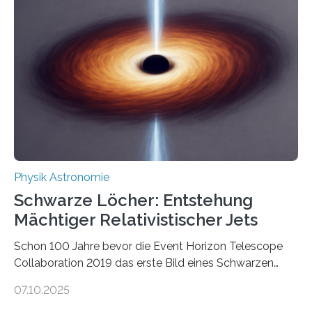
Quantenmotoren voranbringen. Das
Wissenschaftsjournal Science Advances veröffentlichte
die Herleitung. (DOI: 10.1126/sciadv.adw8462)
Verbrennungsmotoren oder Dampfturbinen sind
Wärmekraftmaschinen: Sie wandeln thermische
Energie in mechanische Bewegung um – oder anders
ausgedrückt, Wärme in Bewegung. In
quantenmechanischen Experimenten ist es in den…
Physik Astronomie
Schwarze Löcher: Entstehung
Mächtiger Relativistischer Jets
Schon 100 Jahre bevor die Event Horizon Telescope
Collaboration 2019 das erste Bild eines Schwarzen
Lochs – im Herzen der Galaxie M87 – veröffentlichte,
07.10.2025
hatte der Astronom Heber Curtis einen seltsamen