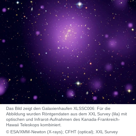
Das Bild zeigt den Galaxienhaufen XLSSC006: Für die
Abbildung wurden Röntgendaten aus dem XXL Survey (lila) mit
optischen und Infrarot-Aufnahmen des Kanada-Frankreich-
Hawaii Teleskops kombiniert.
© ESA/XMM-Newton (X-rays); CFHT (optical); XXL Survey