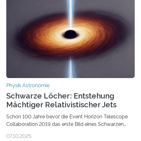
Beispiel die Entwicklung winziger, energieeffizienter
Quantenmotoren voranbringen. Das
Wissenschaftsjournal Science Advances veröffentlichte
die Herleitung. (DOI: 10.1126/sciadv.adw8462)
Verbrennungsmotoren oder Dampfturbinen sind
Wärmekraftmaschinen: Sie wandeln thermische
Energie in mechanische Bewegung um – oder anders
ausgedrückt, Wärme in Bewegung. In
quantenmechanischen Experimenten ist es in den…
Physik Astronomie
Schwarze Löcher: Entstehung
Mächtiger Relativistischer Jets
Schon 100 Jahre bevor die Event Horizon Telescope
Collaboration 2019 das erste Bild eines Schwarzen
Lochs – im Herzen der Galaxie M87 – veröffentlichte,
07.10.2025
hatte der Astronom Heber Curtis einen seltsamen