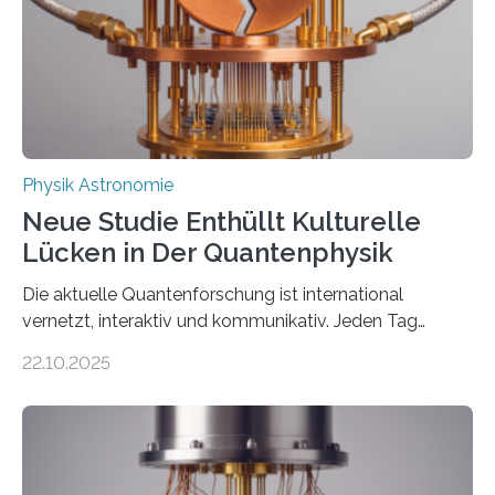
Der lange diskutierte Thorium-Kernübergang wurde
gefunden. Kurz darauf konnte man zeigen, dass sich
Thorium tatsächlich nutzen lässt, um hochpräzise…
Physik Astronomie
Neue Studie Enthüllt Kulturelle
Lücken in Der Quantenphysik
Die aktuelle Quantenforschung ist international
vernetzt, interaktiv und kommunikativ. Jeden Tag
erscheinen etwa 100 neue Publikationen zum Thema –
22.10.2025
oft von Autor*innen, die eng zusammenarbeiten. Neue
Entwicklungen werden rasch aufgenommen, meist
innerhalb von wenigen Wochen, und innovative Ideen
werden schnell weiterentwickelt. Dies ist der Alltag in
der Forschung der Quantentheorie, die dieses Jahr 100