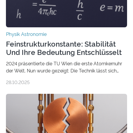
Physik Astronomie
Feinstrukturkonstante: Stabilität
Und Ihre Bedeutung Entschlüsselt
2024 präsentierte die TU Wien die erste Atomkernuhr
der Welt. Nun wurde gezeigt: Die Technik lässt sich
auch einsetzen, um ungelösten Fragen der
28.10.2025
fundamentalen Physik nachzugehen. Thorium-
Atomkerne lassen sich für ganz spezielle Präzisions-
Messungen verwenden. Das hatte man jahrzehntelang
vermutet, weltweit war nach den passenden
Atomkern-Zuständen gesucht worden, 2024 gelang
einem Team der TU Wien mit Unterstützung
internationaler Partner der entscheidende Durchbruch: