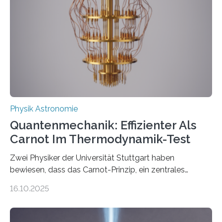
Jahre alt geworden ist, weshalb die UNESCO 2025 zum
Internationalen Jahr der Quantenwissenschaft und -
technologie ausgerufen hat. Doch nun hat eine
internationale Forschungsgruppe um den
Quantenphysiker…
Physik Astronomie
Quantenmechanik: Effizienter Als
Carnot Im Thermodynamik-Test
Zwei Physiker der Universität Stuttgart haben
bewiesen, dass das Carnot-Prinzip, ein zentrales
Gesetz der Thermodynamik, nicht für Objekte in der
16.10.2025
Größenordnung von Atomen gilt, deren physikalische
Eigenschaften miteinander verknüpft sind (sogenannte
korrelierte Objekte). Diese Erkenntnis könnte zum