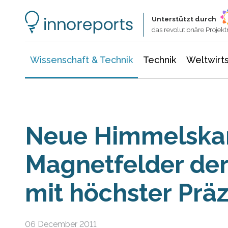
Wissenschaft & Technik
Informationstechnologie
Energie & Elektrotechnik
Unterstützt durch
das revolutionäre Proje
Wissenschaft & Technik
Technik
Weltwirts
Neue Himmelskart
Magnetfelder der
mit höchster Präz
06 December 2011