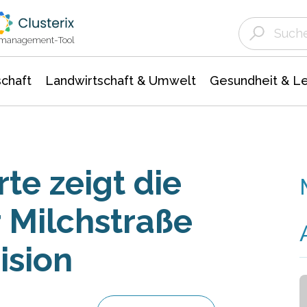
Landwirtschaft & Umwelt
Gesundheit &
Agrar- Forstwissenschaften
Unternehmensmeldungen
Biowissenschafte
Ökologie Umwelt- Naturschutz
ktmanagement-Tool
chaft
Landwirtschaft & Umwelt
Gesundheit & L
e zeigt die
 Milchstraße
ision