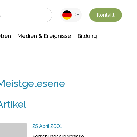
 Leben
Medien & Ereignisse
Interdisziplinäre Forschung
Veranstaltungsnachrichten
n Chemie
Gesellschaftswissenschaften
Kontakt
DE
eben
Medien & Ereignisse
Bildung
Meistgelesene
Artikel
25 April 2001
Forschungsergebnisse