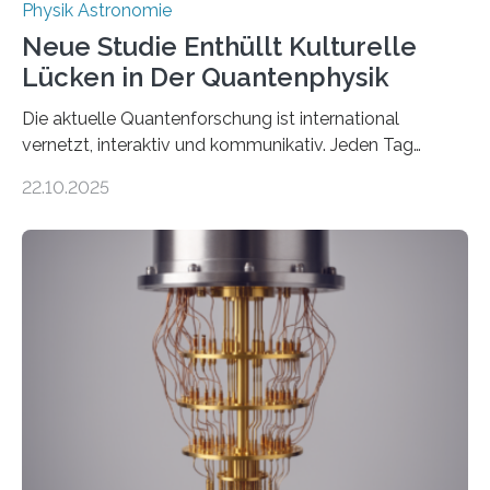
Physik Astronomie
Neue Studie Enthüllt Kulturelle
Lücken in Der Quantenphysik
Die aktuelle Quantenforschung ist international
vernetzt, interaktiv und kommunikativ. Jeden Tag
erscheinen etwa 100 neue Publikationen zum Thema –
22.10.2025
oft von Autor*innen, die eng zusammenarbeiten. Neue
Entwicklungen werden rasch aufgenommen, meist
innerhalb von wenigen Wochen, und innovative Ideen
werden schnell weiterentwickelt. Dies ist der Alltag in
der Forschung der Quantentheorie, die dieses Jahr 100
Jahre alt geworden ist, weshalb die UNESCO 2025 zum
Internationalen Jahr der Quantenwissenschaft und -
technologie ausgerufen hat. Doch nun hat eine
internationale Forschungsgruppe um den
Quantenphysiker…