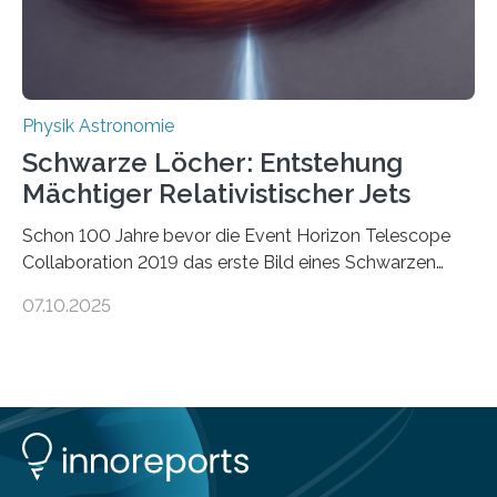
Energie in mechanische Bewegung um – oder anders
ausgedrückt, Wärme in Bewegung. In
quantenmechanischen Experimenten ist es in den…
Physik Astronomie
Schwarze Löcher: Entstehung
Mächtiger Relativistischer Jets
Schon 100 Jahre bevor die Event Horizon Telescope
Collaboration 2019 das erste Bild eines Schwarzen
Lochs – im Herzen der Galaxie M87 – veröffentlichte,
07.10.2025
hatte der Astronom Heber Curtis einen seltsamen
Strahl entdeckt, der aus dem Zentrum der Galaxie
herauszeigt. Heute ist bekannt, dass es sich um den Jet
des Schwarzen Lochs M87* handelt. Solche Jets
werden auch von anderen Schwarzen Löchern
ausgeschickt. Theoretische Astrophysiker der Goethe-
Universität haben jetzt einen numerischen Code