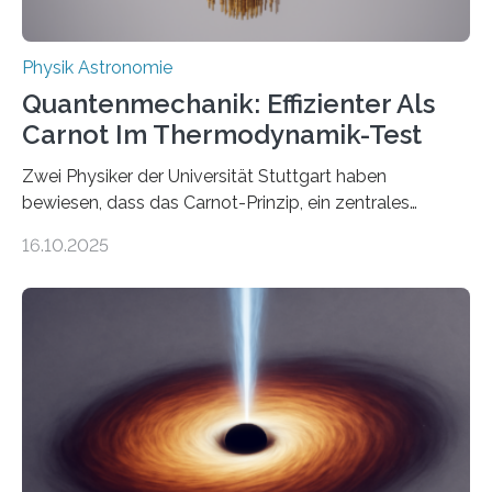
Physik Astronomie
Quantenmechanik: Effizienter Als
Carnot Im Thermodynamik-Test
Zwei Physiker der Universität Stuttgart haben
bewiesen, dass das Carnot-Prinzip, ein zentrales
Gesetz der Thermodynamik, nicht für Objekte in der
16.10.2025
Größenordnung von Atomen gilt, deren physikalische
Eigenschaften miteinander verknüpft sind (sogenannte
korrelierte Objekte). Diese Erkenntnis könnte zum
Beispiel die Entwicklung winziger, energieeffizienter
Quantenmotoren voranbringen. Das
Wissenschaftsjournal Science Advances veröffentlichte
die Herleitung. (DOI: 10.1126/sciadv.adw8462)
Verbrennungsmotoren oder Dampfturbinen sind
Wärmekraftmaschinen: Sie wandeln thermische