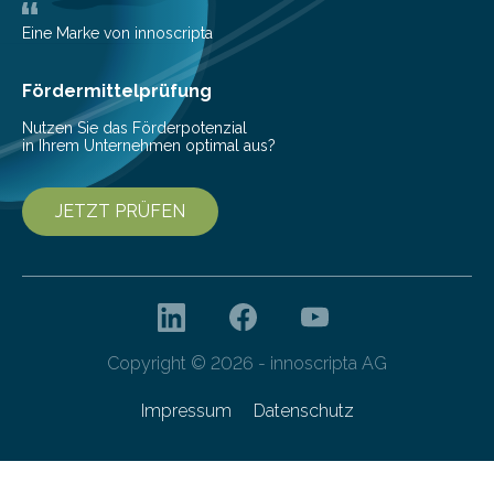
entwickelt, mit dem sie mathematisch hoch präzise
beschreiben…
Eine Marke von innoscripta
Fördermittelprüfung
Nutzen Sie das Förderpotenzial
in Ihrem Unternehmen optimal aus?
JETZT PRÜFEN
Copyright © 2026 - innoscripta AG
Impressum
Datenschutz