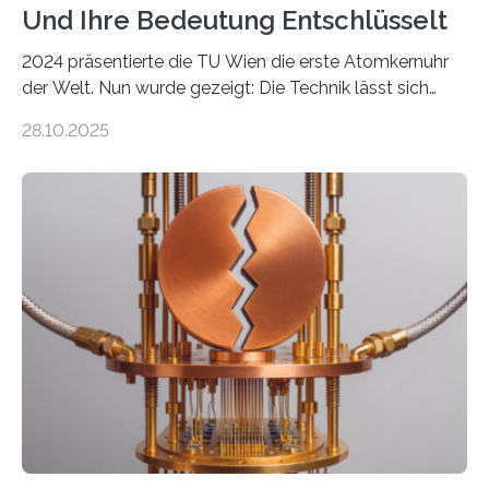
Und Ihre Bedeutung Entschlüsselt
2024 präsentierte die TU Wien die erste Atomkernuhr
der Welt. Nun wurde gezeigt: Die Technik lässt sich
auch einsetzen, um ungelösten Fragen der
28.10.2025
fundamentalen Physik nachzugehen. Thorium-
Atomkerne lassen sich für ganz spezielle Präzisions-
Messungen verwenden. Das hatte man jahrzehntelang
vermutet, weltweit war nach den passenden
Atomkern-Zuständen gesucht worden, 2024 gelang
einem Team der TU Wien mit Unterstützung
internationaler Partner der entscheidende Durchbruch:
Der lange diskutierte Thorium-Kernübergang wurde
gefunden. Kurz darauf konnte man zeigen, dass sich
Thorium tatsächlich nutzen lässt, um hochpräzise…