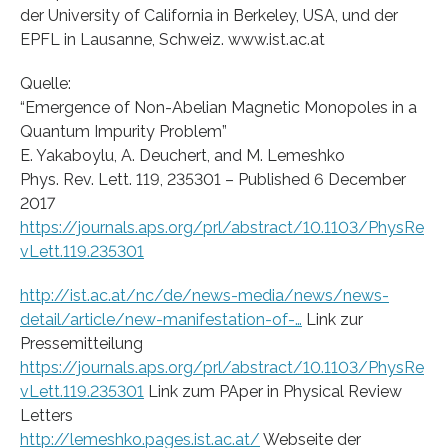
der University of California in Berkeley, USA, und der
EPFL in Lausanne, Schweiz. www.ist.ac.at
Quelle:
“Emergence of Non-Abelian Magnetic Monopoles in a
Quantum Impurity Problem”
E. Yakaboylu, A. Deuchert, and M. Lemeshko
Phys. Rev. Lett. 119, 235301 – Published 6 December
2017
https://journals.aps.org/prl/abstract/10.1103/PhysRe
vLett.119.235301
http://ist.ac.at/nc/de/news-media/news/news-
detail/article/new-manifestation-of-…
Link zur
Pressemitteilung
https://journals.aps.org/prl/abstract/10.1103/PhysRe
vLett.119.235301
Link zum PAper in Physical Review
Letters
http://lemeshko.pages.ist.ac.at/
Webseite der