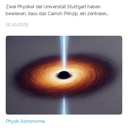
Zwei Physiker der Universität Stuttgart haben
bewiesen, dass das Carnot-Prinzip, ein zentrales
Gesetz der Thermodynamik, nicht für Objekte in der
16.10.2025
Größenordnung von Atomen gilt, deren physikalische
Eigenschaften miteinander verknüpft sind (sogenannte
korrelierte Objekte). Diese Erkenntnis könnte zum
Beispiel die Entwicklung winziger, energieeffizienter
Quantenmotoren voranbringen. Das
Wissenschaftsjournal Science Advances veröffentlichte
die Herleitung. (DOI: 10.1126/sciadv.adw8462)
Verbrennungsmotoren oder Dampfturbinen sind
Wärmekraftmaschinen: Sie wandeln thermische
Energie in mechanische Bewegung um – oder anders
ausgedrückt, Wärme in Bewegung. In
quantenmechanischen Experimenten ist es in den…
Physik Astronomie