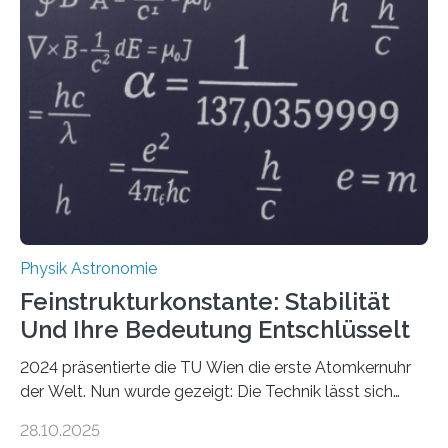
Physik Astronomie
Feinstrukturkonstante: Stabilität
Und Ihre Bedeutung Entschlüsselt
2024 präsentierte die TU Wien die erste Atomkernuhr
der Welt. Nun wurde gezeigt: Die Technik lässt sich
auch einsetzen, um ungelösten Fragen der
28.10.2025
fundamentalen Physik nachzugehen. Thorium-