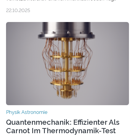
erscheinen etwa 100 neue Publikationen zum Thema –
22.10.2025
oft von Autor*innen, die eng zusammenarbeiten. Neue
Entwicklungen werden rasch aufgenommen, meist
innerhalb von wenigen Wochen, und innovative Ideen
werden schnell weiterentwickelt. Dies ist der Alltag in
der Forschung der Quantentheorie, die dieses Jahr 100
Jahre alt geworden ist, weshalb die UNESCO 2025 zum
Internationalen Jahr der Quantenwissenschaft und -
technologie ausgerufen hat. Doch nun hat eine
internationale Forschungsgruppe um den
Quantenphysiker…
Physik Astronomie
Quantenmechanik: Effizienter Als
Carnot Im Thermodynamik-Test