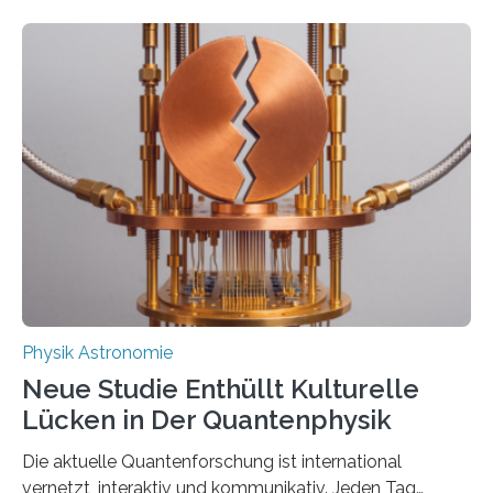
Atomkerne lassen sich für ganz spezielle Präzisions-
Messungen verwenden. Das hatte man jahrzehntelang
vermutet, weltweit war nach den passenden
Atomkern-Zuständen gesucht worden, 2024 gelang
einem Team der TU Wien mit Unterstützung
internationaler Partner der entscheidende Durchbruch:
Der lange diskutierte Thorium-Kernübergang wurde
gefunden. Kurz darauf konnte man zeigen, dass sich
Thorium tatsächlich nutzen lässt, um hochpräzise…
Physik Astronomie
Neue Studie Enthüllt Kulturelle
Lücken in Der Quantenphysik
Die aktuelle Quantenforschung ist international
vernetzt, interaktiv und kommunikativ. Jeden Tag