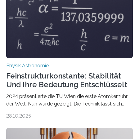
Physik Astronomie
Feinstrukturkonstante: Stabilität
Und Ihre Bedeutung Entschlüsselt
2024 präsentierte die TU Wien die erste Atomkernuhr
der Welt. Nun wurde gezeigt: Die Technik lässt sich
auch einsetzen, um ungelösten Fragen der
28.10.2025
fundamentalen Physik nachzugehen. Thorium-
Atomkerne lassen sich für ganz spezielle Präzisions-
Messungen verwenden. Das hatte man jahrzehntelang