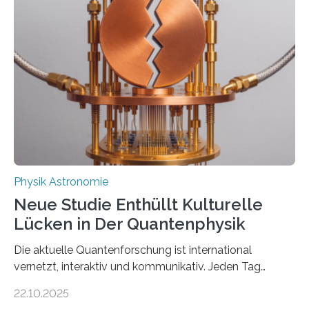
vermutet, weltweit war nach den passenden
Atomkern-Zuständen gesucht worden, 2024 gelang
einem Team der TU Wien mit Unterstützung
internationaler Partner der entscheidende Durchbruch:
Der lange diskutierte Thorium-Kernübergang wurde
gefunden. Kurz darauf konnte man zeigen, dass sich
Thorium tatsächlich nutzen lässt, um hochpräzise…
Physik Astronomie
Neue Studie Enthüllt Kulturelle
Lücken in Der Quantenphysik
Die aktuelle Quantenforschung ist international
vernetzt, interaktiv und kommunikativ. Jeden Tag
erscheinen etwa 100 neue Publikationen zum Thema –
22.10.2025
oft von Autor*innen, die eng zusammenarbeiten. Neue