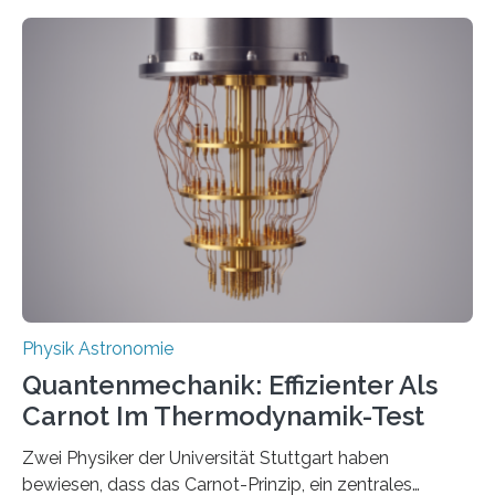
Entwicklungen werden rasch aufgenommen, meist
innerhalb von wenigen Wochen, und innovative Ideen
werden schnell weiterentwickelt. Dies ist der Alltag in
der Forschung der Quantentheorie, die dieses Jahr 100
Jahre alt geworden ist, weshalb die UNESCO 2025 zum
Internationalen Jahr der Quantenwissenschaft und -
technologie ausgerufen hat. Doch nun hat eine
internationale Forschungsgruppe um den
Quantenphysiker…
Physik Astronomie
Quantenmechanik: Effizienter Als
Carnot Im Thermodynamik-Test
Zwei Physiker der Universität Stuttgart haben
bewiesen, dass das Carnot-Prinzip, ein zentrales