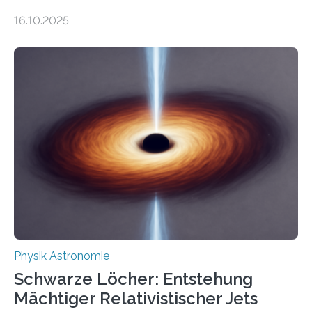
Gesetz der Thermodynamik, nicht für Objekte in der
16.10.2025
Größenordnung von Atomen gilt, deren physikalische
Eigenschaften miteinander verknüpft sind (sogenannte
korrelierte Objekte). Diese Erkenntnis könnte zum
Beispiel die Entwicklung winziger, energieeffizienter
Quantenmotoren voranbringen. Das
Wissenschaftsjournal Science Advances veröffentlichte
die Herleitung. (DOI: 10.1126/sciadv.adw8462)
Verbrennungsmotoren oder Dampfturbinen sind
Wärmekraftmaschinen: Sie wandeln thermische
Energie in mechanische Bewegung um – oder anders
ausgedrückt, Wärme in Bewegung. In
quantenmechanischen Experimenten ist es in den…
Physik Astronomie
Schwarze Löcher: Entstehung
Mächtiger Relativistischer Jets