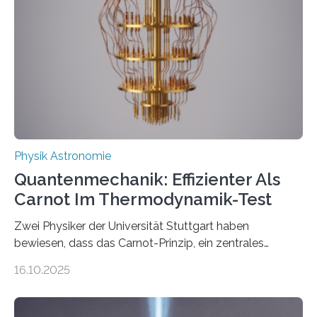
Jahre alt geworden ist, weshalb die UNESCO 2025 zum
Internationalen Jahr der Quantenwissenschaft und -
technologie ausgerufen hat. Doch nun hat eine
internationale Forschungsgruppe um den
Quantenphysiker…
Physik Astronomie
Quantenmechanik: Effizienter Als
Carnot Im Thermodynamik-Test
Zwei Physiker der Universität Stuttgart haben
bewiesen, dass das Carnot-Prinzip, ein zentrales
Gesetz der Thermodynamik, nicht für Objekte in der
16.10.2025
Größenordnung von Atomen gilt, deren physikalische
Eigenschaften miteinander verknüpft sind (sogenannte
korrelierte Objekte). Diese Erkenntnis könnte zum