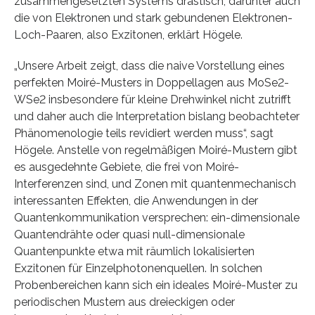
zusammengesetzten Systems drastisch, darunter auch
die von Elektronen und stark gebundenen Elektronen-
Loch-Paaren, also Exzitonen, erklärt Högele.
„Unsere Arbeit zeigt, dass die naive Vorstellung eines
perfekten Moiré-Musters in Doppellagen aus MoSe2-
WSe2 insbesondere für kleine Drehwinkel nicht zutrifft
und daher auch die Interpretation bislang beobachteter
Phänomenologie teils revidiert werden muss“, sagt
Högele. Anstelle von regelmäßigen Moiré-Mustern gibt
es ausgedehnte Gebiete, die frei von Moiré-
Interferenzen sind, und Zonen mit quantenmechanisch
interessanten Effekten, die Anwendungen in der
Quantenkommunikation versprechen: ein-dimensionale
Quantendrähte oder quasi null-dimensionale
Quantenpunkte etwa mit räumlich lokalisierten
Exzitonen für Einzelphotonenquellen. In solchen
Probenbereichen kann sich ein ideales Moiré-Muster zu
periodischen Mustern aus dreieckigen oder