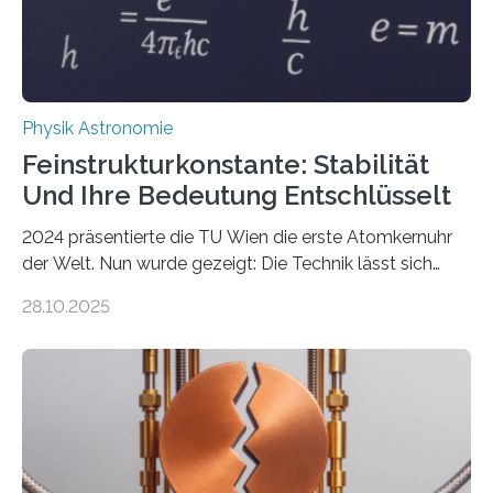
Physik Astronomie
Feinstrukturkonstante: Stabilität
Und Ihre Bedeutung Entschlüsselt
2024 präsentierte die TU Wien die erste Atomkernuhr
der Welt. Nun wurde gezeigt: Die Technik lässt sich
auch einsetzen, um ungelösten Fragen der
28.10.2025
fundamentalen Physik nachzugehen. Thorium-
Atomkerne lassen sich für ganz spezielle Präzisions-
Messungen verwenden. Das hatte man jahrzehntelang
vermutet, weltweit war nach den passenden
Atomkern-Zuständen gesucht worden, 2024 gelang
einem Team der TU Wien mit Unterstützung
internationaler Partner der entscheidende Durchbruch: