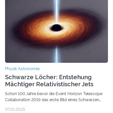
Beispiel die Entwicklung winziger, energieeffizienter
Quantenmotoren voranbringen. Das
Wissenschaftsjournal Science Advances veröffentlichte
die Herleitung. (DOI: 10.1126/sciadv.adw8462)
Verbrennungsmotoren oder Dampfturbinen sind
Wärmekraftmaschinen: Sie wandeln thermische
Energie in mechanische Bewegung um – oder anders
ausgedrückt, Wärme in Bewegung. In
quantenmechanischen Experimenten ist es in den…
Physik Astronomie
Schwarze Löcher: Entstehung
Mächtiger Relativistischer Jets
Schon 100 Jahre bevor die Event Horizon Telescope
Collaboration 2019 das erste Bild eines Schwarzen
Lochs – im Herzen der Galaxie M87 – veröffentlichte,
07.10.2025
hatte der Astronom Heber Curtis einen seltsamen