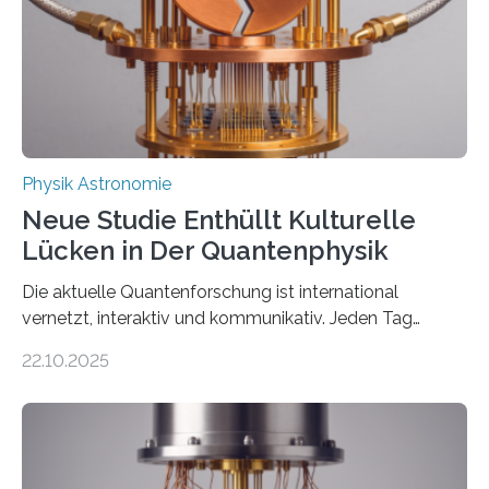
Der lange diskutierte Thorium-Kernübergang wurde
gefunden. Kurz darauf konnte man zeigen, dass sich
Thorium tatsächlich nutzen lässt, um hochpräzise…
Physik Astronomie
Neue Studie Enthüllt Kulturelle
Lücken in Der Quantenphysik
Die aktuelle Quantenforschung ist international
vernetzt, interaktiv und kommunikativ. Jeden Tag
erscheinen etwa 100 neue Publikationen zum Thema –
22.10.2025
oft von Autor*innen, die eng zusammenarbeiten. Neue
Entwicklungen werden rasch aufgenommen, meist
innerhalb von wenigen Wochen, und innovative Ideen
werden schnell weiterentwickelt. Dies ist der Alltag in
der Forschung der Quantentheorie, die dieses Jahr 100