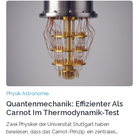
innerhalb von wenigen Wochen, und innovative Ideen
werden schnell weiterentwickelt. Dies ist der Alltag in
der Forschung der Quantentheorie, die dieses Jahr 100
Jahre alt geworden ist, weshalb die UNESCO 2025 zum
Internationalen Jahr der Quantenwissenschaft und -
technologie ausgerufen hat. Doch nun hat eine
internationale Forschungsgruppe um den
Quantenphysiker…
Physik Astronomie
Quantenmechanik: Effizienter Als
Carnot Im Thermodynamik-Test
Zwei Physiker der Universität Stuttgart haben
bewiesen, dass das Carnot-Prinzip, ein zentrales