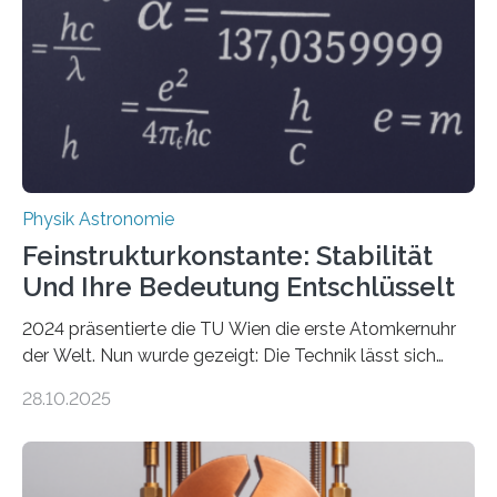
Physik Astronomie
Feinstrukturkonstante: Stabilität
Und Ihre Bedeutung Entschlüsselt
2024 präsentierte die TU Wien die erste Atomkernuhr
der Welt. Nun wurde gezeigt: Die Technik lässt sich
auch einsetzen, um ungelösten Fragen der
28.10.2025
fundamentalen Physik nachzugehen. Thorium-
Atomkerne lassen sich für ganz spezielle Präzisions-
Messungen verwenden. Das hatte man jahrzehntelang
vermutet, weltweit war nach den passenden