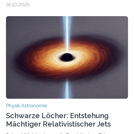
Gesetz der Thermodynamik, nicht für Objekte in der
16.10.2025
Größenordnung von Atomen gilt, deren physikalische
Eigenschaften miteinander verknüpft sind (sogenannte
korrelierte Objekte). Diese Erkenntnis könnte zum
Beispiel die Entwicklung winziger, energieeffizienter
Quantenmotoren voranbringen. Das
Wissenschaftsjournal Science Advances veröffentlichte
die Herleitung. (DOI: 10.1126/sciadv.adw8462)
Verbrennungsmotoren oder Dampfturbinen sind
Wärmekraftmaschinen: Sie wandeln thermische
Energie in mechanische Bewegung um – oder anders
ausgedrückt, Wärme in Bewegung. In
quantenmechanischen Experimenten ist es in den…
Physik Astronomie
Schwarze Löcher: Entstehung
Mächtiger Relativistischer Jets