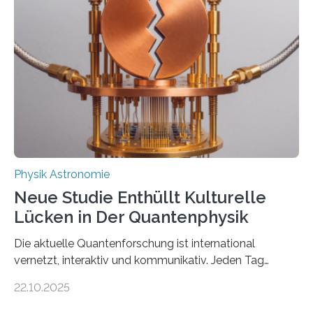
Atomkern-Zuständen gesucht worden, 2024 gelang
einem Team der TU Wien mit Unterstützung
internationaler Partner der entscheidende Durchbruch:
Der lange diskutierte Thorium-Kernübergang wurde
gefunden. Kurz darauf konnte man zeigen, dass sich
Thorium tatsächlich nutzen lässt, um hochpräzise…
Physik Astronomie
Neue Studie Enthüllt Kulturelle
Lücken in Der Quantenphysik
Die aktuelle Quantenforschung ist international
vernetzt, interaktiv und kommunikativ. Jeden Tag
erscheinen etwa 100 neue Publikationen zum Thema –
22.10.2025
oft von Autor*innen, die eng zusammenarbeiten. Neue
Entwicklungen werden rasch aufgenommen, meist