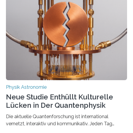
Messungen verwenden. Das hatte man jahrzehntelang
vermutet, weltweit war nach den passenden
Atomkern-Zuständen gesucht worden, 2024 gelang
einem Team der TU Wien mit Unterstützung
internationaler Partner der entscheidende Durchbruch:
Der lange diskutierte Thorium-Kernübergang wurde
gefunden. Kurz darauf konnte man zeigen, dass sich
Thorium tatsächlich nutzen lässt, um hochpräzise…
Physik Astronomie
Neue Studie Enthüllt Kulturelle
Lücken in Der Quantenphysik
Die aktuelle Quantenforschung ist international
vernetzt, interaktiv und kommunikativ. Jeden Tag
erscheinen etwa 100 neue Publikationen zum Thema –