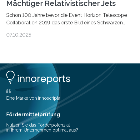
Mächtiger Relativistischer Jets
Schon 100 Jahre bevor die Event Horizon Telescope
Collaboration 2019 das erste Bild eines Schwarzen
Lochs – im Herzen der Galaxie M87 – veröffentlichte,
07.10.2025
hatte der Astronom Heber Curtis einen seltsamen
Strahl entdeckt, der aus dem Zentrum der Galaxie
herauszeigt. Heute ist bekannt, dass es sich um den Jet
des Schwarzen Lochs M87* handelt. Solche Jets
werden auch von anderen Schwarzen Löchern
ausgeschickt. Theoretische Astrophysiker der Goethe-
Universität haben jetzt einen numerischen Code
entwickelt, mit dem sie mathematisch hoch präzise
beschreiben…
Eine Marke von innoscripta
Fördermittelprüfung
Nutzen Sie das Förderpotenzial
in Ihrem Unternehmen optimal aus?