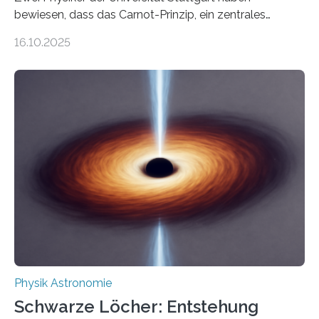
bewiesen, dass das Carnot-Prinzip, ein zentrales
Gesetz der Thermodynamik, nicht für Objekte in der
16.10.2025
Größenordnung von Atomen gilt, deren physikalische
Eigenschaften miteinander verknüpft sind (sogenannte
korrelierte Objekte). Diese Erkenntnis könnte zum
Beispiel die Entwicklung winziger, energieeffizienter
Quantenmotoren voranbringen. Das
Wissenschaftsjournal Science Advances veröffentlichte
die Herleitung. (DOI: 10.1126/sciadv.adw8462)
Verbrennungsmotoren oder Dampfturbinen sind
Wärmekraftmaschinen: Sie wandeln thermische
Energie in mechanische Bewegung um – oder anders
ausgedrückt, Wärme in Bewegung. In
quantenmechanischen Experimenten ist es in den…
Physik Astronomie
Schwarze Löcher: Entstehung