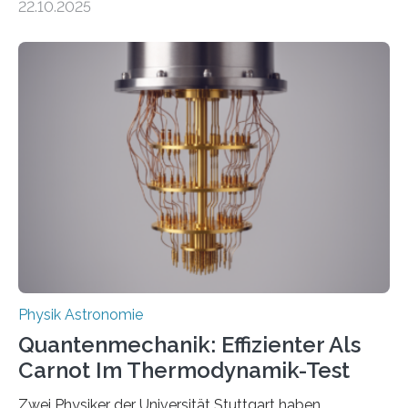
22.10.2025
oft von Autor*innen, die eng zusammenarbeiten. Neue
Entwicklungen werden rasch aufgenommen, meist
innerhalb von wenigen Wochen, und innovative Ideen
werden schnell weiterentwickelt. Dies ist der Alltag in
der Forschung der Quantentheorie, die dieses Jahr 100
Jahre alt geworden ist, weshalb die UNESCO 2025 zum
Internationalen Jahr der Quantenwissenschaft und -
technologie ausgerufen hat. Doch nun hat eine
internationale Forschungsgruppe um den
Quantenphysiker…
Physik Astronomie
Quantenmechanik: Effizienter Als
Carnot Im Thermodynamik-Test
Zwei Physiker der Universität Stuttgart haben