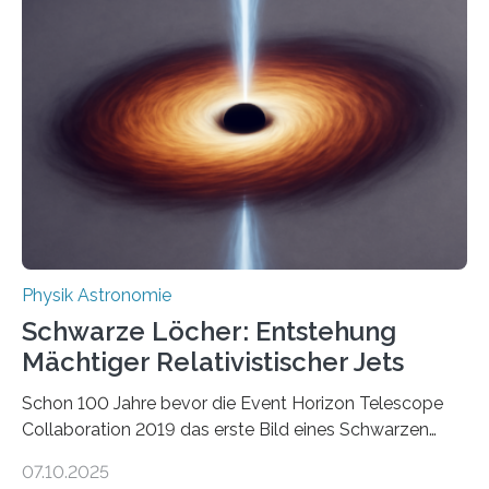
Beispiel die Entwicklung winziger, energieeffizienter
Quantenmotoren voranbringen. Das
Wissenschaftsjournal Science Advances veröffentlichte
die Herleitung. (DOI: 10.1126/sciadv.adw8462)
Verbrennungsmotoren oder Dampfturbinen sind
Wärmekraftmaschinen: Sie wandeln thermische
Energie in mechanische Bewegung um – oder anders
ausgedrückt, Wärme in Bewegung. In
quantenmechanischen Experimenten ist es in den…
Physik Astronomie
Schwarze Löcher: Entstehung
Mächtiger Relativistischer Jets
Schon 100 Jahre bevor die Event Horizon Telescope
Collaboration 2019 das erste Bild eines Schwarzen
Lochs – im Herzen der Galaxie M87 – veröffentlichte,
07.10.2025
hatte der Astronom Heber Curtis einen seltsamen