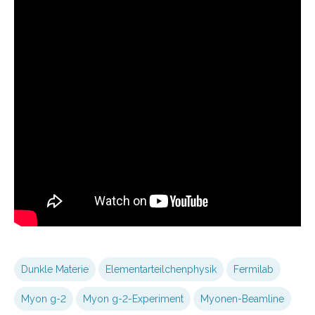
Dunkle Materie
Elementarteilchenphysik
Fermilab
Myon g-2
Myon g-2-Experiment
Myonen-Beamline