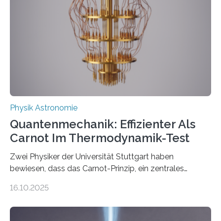
Jahre alt geworden ist, weshalb die UNESCO 2025 zum
Internationalen Jahr der Quantenwissenschaft und -
technologie ausgerufen hat. Doch nun hat eine
internationale Forschungsgruppe um den
Quantenphysiker…
Physik Astronomie
Quantenmechanik: Effizienter Als
Carnot Im Thermodynamik-Test
Zwei Physiker der Universität Stuttgart haben
bewiesen, dass das Carnot-Prinzip, ein zentrales
Gesetz der Thermodynamik, nicht für Objekte in der
16.10.2025
Größenordnung von Atomen gilt, deren physikalische
Eigenschaften miteinander verknüpft sind (sogenannte
korrelierte Objekte). Diese Erkenntnis könnte zum