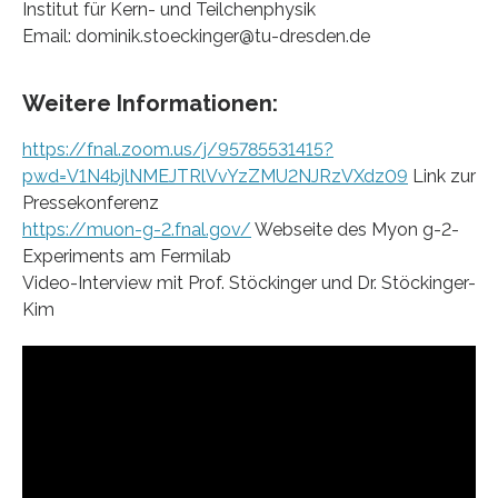
Institut für Kern- und Teilchenphysik
Email: dominik.stoeckinger@tu-dresden.de
Weitere Informationen:
https://fnal.zoom.us/j/95785531415?
pwd=V1N4bjlNMEJTRlVvYzZMU2NJRzVXdz09
Link zur
Pressekonferenz
https://muon-g-2.fnal.gov/
Webseite des Myon g-2-
Experiments am Fermilab
Video-Interview mit Prof. Stöckinger und Dr. Stöckinger-
Kim