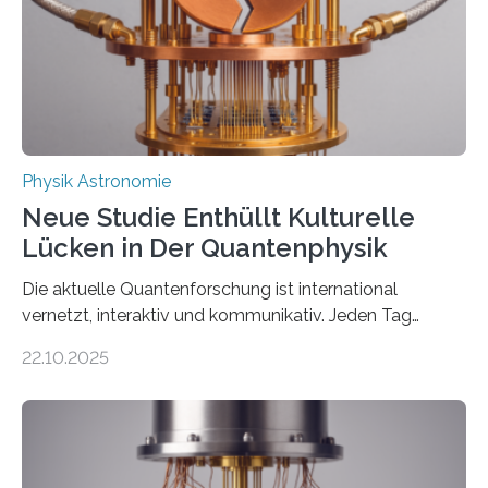
Der lange diskutierte Thorium-Kernübergang wurde
gefunden. Kurz darauf konnte man zeigen, dass sich
Thorium tatsächlich nutzen lässt, um hochpräzise…
Physik Astronomie
Neue Studie Enthüllt Kulturelle
Lücken in Der Quantenphysik
Die aktuelle Quantenforschung ist international
vernetzt, interaktiv und kommunikativ. Jeden Tag
erscheinen etwa 100 neue Publikationen zum Thema –
22.10.2025
oft von Autor*innen, die eng zusammenarbeiten. Neue
Entwicklungen werden rasch aufgenommen, meist
innerhalb von wenigen Wochen, und innovative Ideen
werden schnell weiterentwickelt. Dies ist der Alltag in
der Forschung der Quantentheorie, die dieses Jahr 100