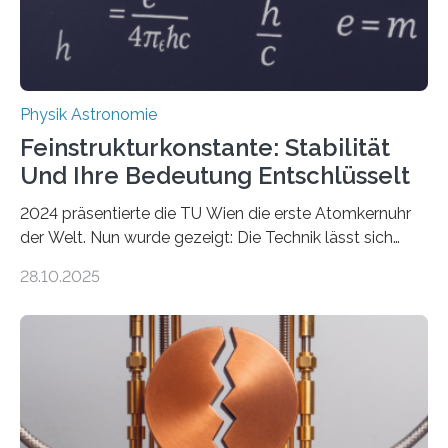
Physik Astronomie
Feinstrukturkonstante: Stabilität
Und Ihre Bedeutung Entschlüsselt
2024 präsentierte die TU Wien die erste Atomkernuhr
der Welt. Nun wurde gezeigt: Die Technik lässt sich
auch einsetzen, um ungelösten Fragen der
28.10.2025
fundamentalen Physik nachzugehen. Thorium-
Atomkerne lassen sich für ganz spezielle Präzisions-
Messungen verwenden. Das hatte man jahrzehntelang
vermutet, weltweit war nach den passenden
Atomkern-Zuständen gesucht worden, 2024 gelang
einem Team der TU Wien mit Unterstützung
internationaler Partner der entscheidende Durchbruch: