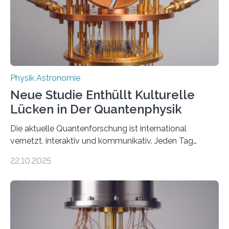
gefunden. Kurz darauf konnte man zeigen, dass sich
Thorium tatsächlich nutzen lässt, um hochpräzise…
Physik Astronomie
Neue Studie Enthüllt Kulturelle
Lücken in Der Quantenphysik
Die aktuelle Quantenforschung ist international
vernetzt, interaktiv und kommunikativ. Jeden Tag
erscheinen etwa 100 neue Publikationen zum Thema –
22.10.2025
oft von Autor*innen, die eng zusammenarbeiten. Neue
Entwicklungen werden rasch aufgenommen, meist
innerhalb von wenigen Wochen, und innovative Ideen
werden schnell weiterentwickelt. Dies ist der Alltag in
der Forschung der Quantentheorie, die dieses Jahr 100
Jahre alt geworden ist, weshalb die UNESCO 2025 zum