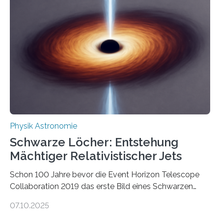
Quantenmotoren voranbringen. Das
Wissenschaftsjournal Science Advances veröffentlichte
die Herleitung. (DOI: 10.1126/sciadv.adw8462)
Verbrennungsmotoren oder Dampfturbinen sind
Wärmekraftmaschinen: Sie wandeln thermische
Energie in mechanische Bewegung um – oder anders
ausgedrückt, Wärme in Bewegung. In
quantenmechanischen Experimenten ist es in den…
Physik Astronomie
Schwarze Löcher: Entstehung
Mächtiger Relativistischer Jets
Schon 100 Jahre bevor die Event Horizon Telescope
Collaboration 2019 das erste Bild eines Schwarzen
Lochs – im Herzen der Galaxie M87 – veröffentlichte,
07.10.2025
hatte der Astronom Heber Curtis einen seltsamen