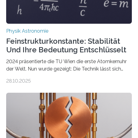
Physik Astronomie
Feinstrukturkonstante: Stabilität
Und Ihre Bedeutung Entschlüsselt
2024 präsentierte die TU Wien die erste Atomkernuhr
der Welt. Nun wurde gezeigt: Die Technik lässt sich
auch einsetzen, um ungelösten Fragen der
28.10.2025
fundamentalen Physik nachzugehen. Thorium-
Atomkerne lassen sich für ganz spezielle Präzisions-
Messungen verwenden. Das hatte man jahrzehntelang
vermutet, weltweit war nach den passenden
Atomkern-Zuständen gesucht worden, 2024 gelang
einem Team der TU Wien mit Unterstützung
internationaler Partner der entscheidende Durchbruch:
Der lange diskutierte Thorium-Kernübergang wurde