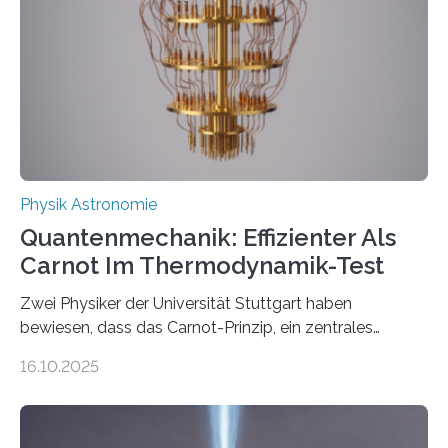
Internationalen Jahr der Quantenwissenschaft und -
technologie ausgerufen hat. Doch nun hat eine
internationale Forschungsgruppe um den
Quantenphysiker…
Physik Astronomie
Quantenmechanik: Effizienter Als
Carnot Im Thermodynamik-Test
Zwei Physiker der Universität Stuttgart haben
bewiesen, dass das Carnot-Prinzip, ein zentrales
Gesetz der Thermodynamik, nicht für Objekte in der
16.10.2025
Größenordnung von Atomen gilt, deren physikalische
Eigenschaften miteinander verknüpft sind (sogenannte
korrelierte Objekte). Diese Erkenntnis könnte zum
Beispiel die Entwicklung winziger, energieeffizienter