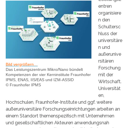
entren
organisiere
n den
Schultersc
hluss der
universitäre
n und
außerunive
rsitären
Bild vergrößern…
Forschung
Das Leistungszentrum Mikro/Nano bündelt
mit der
Kompetenzen der vier Kerninstitute Fraunhofer
IPMS, ENAS, IIS/EAS und IZM-ASSID
Wirtschaft.
© Fraunhofer IPMS
Universität
en,
Hochschulen, Fraunhofer-Institute und ggf. weitere
außeruniversitäre Forschungseinrichtungen arbeiten an
einem Standort themenspezifisch mit Unternehmen
und gesellschaftlichen Akteuren anwendungsnah