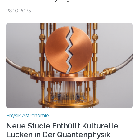
auch einsetzen, um ungelösten Fragen der
28.10.2025
fundamentalen Physik nachzugehen. Thorium-
Atomkerne lassen sich für ganz spezielle Präzisions-
Messungen verwenden. Das hatte man jahrzehntelang
vermutet, weltweit war nach den passenden
Atomkern-Zuständen gesucht worden, 2024 gelang
einem Team der TU Wien mit Unterstützung
internationaler Partner der entscheidende Durchbruch:
Der lange diskutierte Thorium-Kernübergang wurde
gefunden. Kurz darauf konnte man zeigen, dass sich
Thorium tatsächlich nutzen lässt, um hochpräzise…
Physik Astronomie
Neue Studie Enthüllt Kulturelle
Lücken in Der Quantenphysik