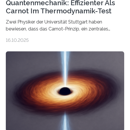
Quantenmechanik: Effizienter Als
Carnot Im Thermodynamik-Test
Zwei Physiker der Universität Stuttgart haben
bewiesen, dass das Carnot-Prinzip, ein zentrales
Gesetz der Thermodynamik, nicht für Objekte in der
16.10.2025
Größenordnung von Atomen gilt, deren physikalische
Eigenschaften miteinander verknüpft sind (sogenannte
korrelierte Objekte). Diese Erkenntnis könnte zum
Beispiel die Entwicklung winziger, energieeffizienter
Quantenmotoren voranbringen. Das
Wissenschaftsjournal Science Advances veröffentlichte
die Herleitung. (DOI: 10.1126/sciadv.adw8462)
Verbrennungsmotoren oder Dampfturbinen sind
Wärmekraftmaschinen: Sie wandeln thermische
Energie in mechanische Bewegung um – oder anders
ausgedrückt, Wärme in Bewegung. In
quantenmechanischen Experimenten ist es in den…