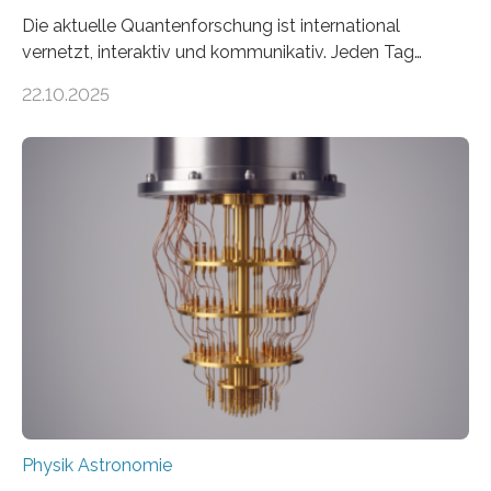
Die aktuelle Quantenforschung ist international
vernetzt, interaktiv und kommunikativ. Jeden Tag
erscheinen etwa 100 neue Publikationen zum Thema –
22.10.2025
oft von Autor*innen, die eng zusammenarbeiten. Neue
Entwicklungen werden rasch aufgenommen, meist
innerhalb von wenigen Wochen, und innovative Ideen
werden schnell weiterentwickelt. Dies ist der Alltag in
der Forschung der Quantentheorie, die dieses Jahr 100
Jahre alt geworden ist, weshalb die UNESCO 2025 zum
Internationalen Jahr der Quantenwissenschaft und -
technologie ausgerufen hat. Doch nun hat eine
internationale Forschungsgruppe um den
Quantenphysiker…
Physik Astronomie