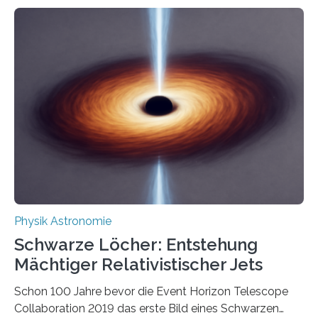
Eigenschaften miteinander verknüpft sind (sogenannte
korrelierte Objekte). Diese Erkenntnis könnte zum
Beispiel die Entwicklung winziger, energieeffizienter
Quantenmotoren voranbringen. Das
Wissenschaftsjournal Science Advances veröffentlichte
die Herleitung. (DOI: 10.1126/sciadv.adw8462)
Verbrennungsmotoren oder Dampfturbinen sind
Wärmekraftmaschinen: Sie wandeln thermische
Energie in mechanische Bewegung um – oder anders
ausgedrückt, Wärme in Bewegung. In
quantenmechanischen Experimenten ist es in den…
Physik Astronomie
Schwarze Löcher: Entstehung
Mächtiger Relativistischer Jets
Schon 100 Jahre bevor die Event Horizon Telescope
Collaboration 2019 das erste Bild eines Schwarzen