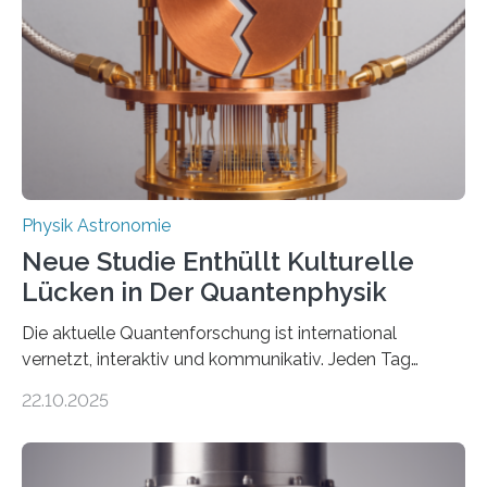
internationaler Partner der entscheidende Durchbruch:
Der lange diskutierte Thorium-Kernübergang wurde
gefunden. Kurz darauf konnte man zeigen, dass sich
Thorium tatsächlich nutzen lässt, um hochpräzise…
Physik Astronomie
Neue Studie Enthüllt Kulturelle
Lücken in Der Quantenphysik
Die aktuelle Quantenforschung ist international
vernetzt, interaktiv und kommunikativ. Jeden Tag
erscheinen etwa 100 neue Publikationen zum Thema –
22.10.2025
oft von Autor*innen, die eng zusammenarbeiten. Neue
Entwicklungen werden rasch aufgenommen, meist
innerhalb von wenigen Wochen, und innovative Ideen