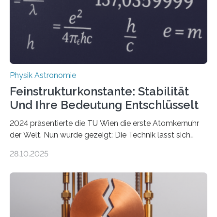
Physik Astronomie
Feinstrukturkonstante: Stabilität
Und Ihre Bedeutung Entschlüsselt
2024 präsentierte die TU Wien die erste Atomkernuhr
der Welt. Nun wurde gezeigt: Die Technik lässt sich
auch einsetzen, um ungelösten Fragen der
28.10.2025
fundamentalen Physik nachzugehen. Thorium-
Atomkerne lassen sich für ganz spezielle Präzisions-
Messungen verwenden. Das hatte man jahrzehntelang
vermutet, weltweit war nach den passenden
Atomkern-Zuständen gesucht worden, 2024 gelang
einem Team der TU Wien mit Unterstützung