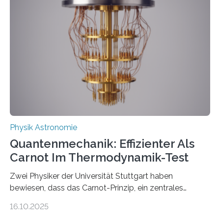
werden schnell weiterentwickelt. Dies ist der Alltag in
der Forschung der Quantentheorie, die dieses Jahr 100
Jahre alt geworden ist, weshalb die UNESCO 2025 zum
Internationalen Jahr der Quantenwissenschaft und -
technologie ausgerufen hat. Doch nun hat eine
internationale Forschungsgruppe um den
Quantenphysiker…
Physik Astronomie
Quantenmechanik: Effizienter Als
Carnot Im Thermodynamik-Test
Zwei Physiker der Universität Stuttgart haben
bewiesen, dass das Carnot-Prinzip, ein zentrales
Gesetz der Thermodynamik, nicht für Objekte in der
16.10.2025
Größenordnung von Atomen gilt, deren physikalische