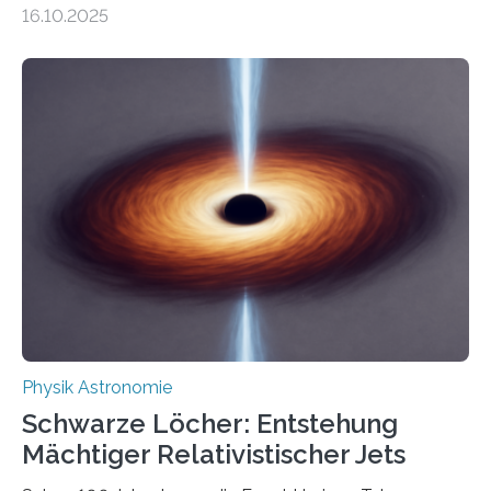
Gesetz der Thermodynamik, nicht für Objekte in der
16.10.2025
Größenordnung von Atomen gilt, deren physikalische
Eigenschaften miteinander verknüpft sind (sogenannte
korrelierte Objekte). Diese Erkenntnis könnte zum
Beispiel die Entwicklung winziger, energieeffizienter
Quantenmotoren voranbringen. Das
Wissenschaftsjournal Science Advances veröffentlichte
die Herleitung. (DOI: 10.1126/sciadv.adw8462)
Verbrennungsmotoren oder Dampfturbinen sind
Wärmekraftmaschinen: Sie wandeln thermische
Energie in mechanische Bewegung um – oder anders
ausgedrückt, Wärme in Bewegung. In
quantenmechanischen Experimenten ist es in den…
Physik Astronomie
Schwarze Löcher: Entstehung
Mächtiger Relativistischer Jets