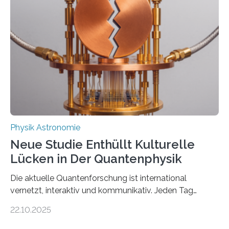
Atomkern-Zuständen gesucht worden, 2024 gelang
einem Team der TU Wien mit Unterstützung
internationaler Partner der entscheidende Durchbruch:
Der lange diskutierte Thorium-Kernübergang wurde
gefunden. Kurz darauf konnte man zeigen, dass sich
Thorium tatsächlich nutzen lässt, um hochpräzise…
Physik Astronomie
Neue Studie Enthüllt Kulturelle
Lücken in Der Quantenphysik
Die aktuelle Quantenforschung ist international
vernetzt, interaktiv und kommunikativ. Jeden Tag
erscheinen etwa 100 neue Publikationen zum Thema –
22.10.2025
oft von Autor*innen, die eng zusammenarbeiten. Neue
Entwicklungen werden rasch aufgenommen, meist