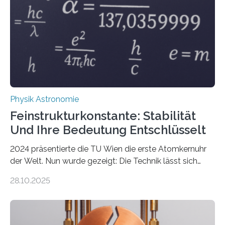
Physik Astronomie
Feinstrukturkonstante: Stabilität
Und Ihre Bedeutung Entschlüsselt
2024 präsentierte die TU Wien die erste Atomkernuhr
der Welt. Nun wurde gezeigt: Die Technik lässt sich
auch einsetzen, um ungelösten Fragen der
28.10.2025
fundamentalen Physik nachzugehen. Thorium-
Atomkerne lassen sich für ganz spezielle Präzisions-
Messungen verwenden. Das hatte man jahrzehntelang
vermutet, weltweit war nach den passenden