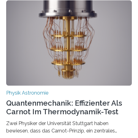
innerhalb von wenigen Wochen, und innovative Ideen
werden schnell weiterentwickelt. Dies ist der Alltag in
der Forschung der Quantentheorie, die dieses Jahr 100
Jahre alt geworden ist, weshalb die UNESCO 2025 zum
Internationalen Jahr der Quantenwissenschaft und -
technologie ausgerufen hat. Doch nun hat eine
internationale Forschungsgruppe um den
Quantenphysiker…
Physik Astronomie
Quantenmechanik: Effizienter Als
Carnot Im Thermodynamik-Test
Zwei Physiker der Universität Stuttgart haben
bewiesen, dass das Carnot-Prinzip, ein zentrales