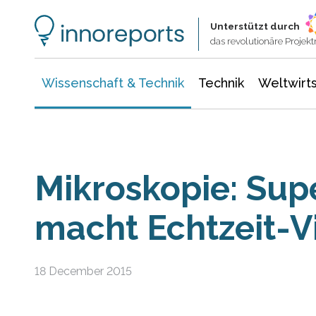
Wissenschaft & Technik
Informationstechnologie
Energie & Elektrotechnik
Unterstützt durch
das revolutionäre Proje
Wissenschaft & Technik
Technik
Weltwirts
Mikroskopie: Sup
macht Echtzeit-V
18 December 2015