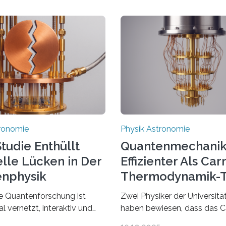
tronomie
Physik Astronomie
tudie Enthüllt
Quantenmechanik
elle Lücken in Der
Effizienter Als Car
nphysik
Thermodynamik-T
le Quantenforschung ist
Zwei Physiker der Universitä
al vernetzt, interaktiv und
haben bewiesen, dass das C
iv. Jeden Tag erscheinen
Prinzip, ein zentrales Gesetz