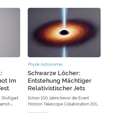
Physik Astronomie
:
Schwarze Löcher:
not Im
Entstehung Mächtiger
est
Relativistischer Jets
t Stuttgart
Schon 100 Jahre bevor die Event
arnot-
Horizon Telescope Collaboration 2019
 der
das erste Bild eines Schwarzen Lochs