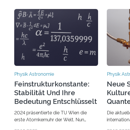
Physik Astronomie
Physik As
Feinstrukturkonstante:
Neue S
Stabilität Und Ihre
Kultur
Bedeutung Entschlüsselt
Quante
2024 präsentierte die TU Wien die
Die aktuel
erste Atomkernuhr der Welt. Nun
internation
wurde gezeigt: Die Technik lässt sich
kommunikat