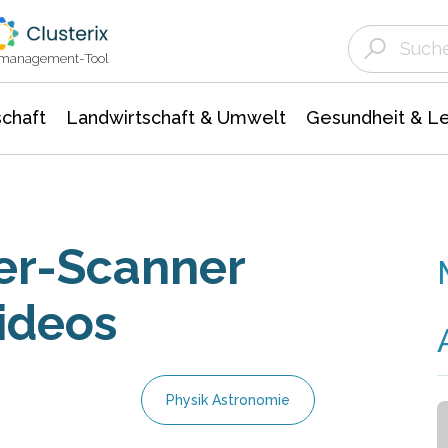
Landwirtschaft & Umwelt
Gesundheit &
Agrar- Forstwissenschaften
Unternehmensmeldungen
Biowissenschafte
Ökologie Umwelt- Naturschutz
ktmanagement-Tool
chaft
Landwirtschaft & Umwelt
Gesundheit & L
er-Scanner
ideos
Physik Astronomie