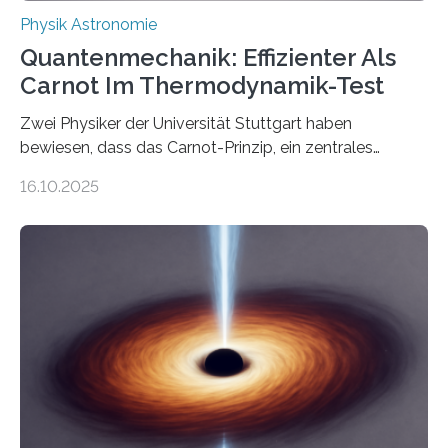
Physik Astronomie
Quantenmechanik: Effizienter Als
Carnot Im Thermodynamik-Test
Zwei Physiker der Universität Stuttgart haben
bewiesen, dass das Carnot-Prinzip, ein zentrales
Gesetz der Thermodynamik, nicht für Objekte in der
16.10.2025
Größenordnung von Atomen gilt, deren physikalische
Eigenschaften miteinander verknüpft sind (sogenannte
korrelierte Objekte). Diese Erkenntnis könnte zum
Beispiel die Entwicklung winziger, energieeffizienter
Quantenmotoren voranbringen. Das
Wissenschaftsjournal Science Advances veröffentlichte
die Herleitung. (DOI: 10.1126/sciadv.adw8462)
Verbrennungsmotoren oder Dampfturbinen sind
Wärmekraftmaschinen: Sie wandeln thermische
Energie in mechanische Bewegung um – oder anders
ausgedrückt, Wärme in Bewegung. In