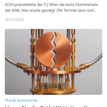
2024 präsentierte die TU Wien die erste Atomkernuhr
der Welt. Nun wurde gezeigt: Die Technik lässt sich
auch einsetzen, um ungelösten Fragen der
28.10.2025
fundamentalen Physik nachzugehen. Thorium-
Atomkerne lassen sich für ganz spezielle Präzisions-
Messungen verwenden. Das hatte man jahrzehntelang
vermutet, weltweit war nach den passenden
Atomkern-Zuständen gesucht worden, 2024 gelang
einem Team der TU Wien mit Unterstützung
internationaler Partner der entscheidende Durchbruch:
Der lange diskutierte Thorium-Kernübergang wurde
gefunden. Kurz darauf konnte man zeigen, dass sich
Thorium tatsächlich nutzen lässt, um hochpräzise…
Physik Astronomie