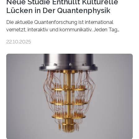
Neue Studie Enthüllt Kulturelle
Lücken in Der Quantenphysik
Die aktuelle Quantenforschung ist international
vernetzt, interaktiv und kommunikativ. Jeden Tag
erscheinen etwa 100 neue Publikationen zum Thema –
22.10.2025
oft von Autor*innen, die eng zusammenarbeiten. Neue
Entwicklungen werden rasch aufgenommen, meist
innerhalb von wenigen Wochen, und innovative Ideen
werden schnell weiterentwickelt. Dies ist der Alltag in
der Forschung der Quantentheorie, die dieses Jahr 100
Jahre alt geworden ist, weshalb die UNESCO 2025 zum
Internationalen Jahr der Quantenwissenschaft und -
technologie ausgerufen hat. Doch nun hat eine
internationale Forschungsgruppe um den
Quantenphysiker…