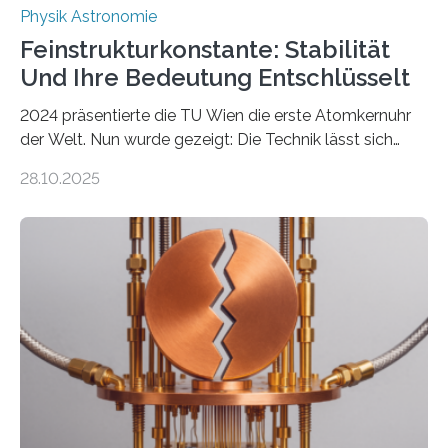
Physik Astronomie
Feinstrukturkonstante: Stabilität
Und Ihre Bedeutung Entschlüsselt
2024 präsentierte die TU Wien die erste Atomkernuhr
der Welt. Nun wurde gezeigt: Die Technik lässt sich
auch einsetzen, um ungelösten Fragen der
28.10.2025
fundamentalen Physik nachzugehen. Thorium-
Atomkerne lassen sich für ganz spezielle Präzisions-
Messungen verwenden. Das hatte man jahrzehntelang
vermutet, weltweit war nach den passenden
Atomkern-Zuständen gesucht worden, 2024 gelang
einem Team der TU Wien mit Unterstützung
internationaler Partner der entscheidende Durchbruch:
Der lange diskutierte Thorium-Kernübergang wurde
gefunden. Kurz darauf konnte man zeigen, dass sich
Thorium tatsächlich nutzen lässt, um hochpräzise…