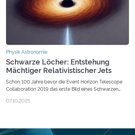
Verbrennungsmotoren oder Dampfturbinen sind
Wärmekraftmaschinen: Sie wandeln thermische
Energie in mechanische Bewegung um – oder anders
ausgedrückt, Wärme in Bewegung. In
quantenmechanischen Experimenten ist es in den…
Physik Astronomie
Schwarze Löcher: Entstehung
Mächtiger Relativistischer Jets
Schon 100 Jahre bevor die Event Horizon Telescope
Collaboration 2019 das erste Bild eines Schwarzen
Lochs – im Herzen der Galaxie M87 – veröffentlichte,
07.10.2025
hatte der Astronom Heber Curtis einen seltsamen
Strahl entdeckt, der aus dem Zentrum der Galaxie
herauszeigt. Heute ist bekannt, dass es sich um den Jet
des Schwarzen Lochs M87* handelt. Solche Jets
werden auch von anderen Schwarzen Löchern