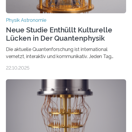
Physik Astronomie
Neue Studie Enthüllt Kulturelle
Lücken in Der Quantenphysik
Die aktuelle Quantenforschung ist international
vernetzt, interaktiv und kommunikativ. Jeden Tag
erscheinen etwa 100 neue Publikationen zum Thema –
22.10.2025
oft von Autor*innen, die eng zusammenarbeiten. Neue
Entwicklungen werden rasch aufgenommen, meist
innerhalb von wenigen Wochen, und innovative Ideen
werden schnell weiterentwickelt. Dies ist der Alltag in
der Forschung der Quantentheorie, die dieses Jahr 100
Jahre alt geworden ist, weshalb die UNESCO 2025 zum
Internationalen Jahr der Quantenwissenschaft und -
technologie ausgerufen hat. Doch nun hat eine
internationale Forschungsgruppe um den