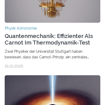
Quantenphysiker…
Physik Astronomie
Quantenmechanik: Effizienter Als
Carnot Im Thermodynamik-Test
Zwei Physiker der Universität Stuttgart haben
bewiesen, dass das Carnot-Prinzip, ein zentrales
Gesetz der Thermodynamik, nicht für Objekte in der
16.10.2025
Größenordnung von Atomen gilt, deren physikalische
Eigenschaften miteinander verknüpft sind (sogenannte
korrelierte Objekte). Diese Erkenntnis könnte zum
Beispiel die Entwicklung winziger, energieeffizienter
Quantenmotoren voranbringen. Das
Wissenschaftsjournal Science Advances veröffentlichte
die Herleitung. (DOI: 10.1126/sciadv.adw8462)