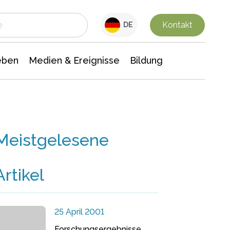
 Leben
Medien & Ereignisse
Interdisziplinäre Forschung
Veranstaltungsnachrichten
n Chemie
Gesellschaftswissenschaften
Kontakt
DE
eben
Medien & Ereignisse
Bildung
Meistgelesene
Artikel
25 April 2001
Forschungsergebnisse