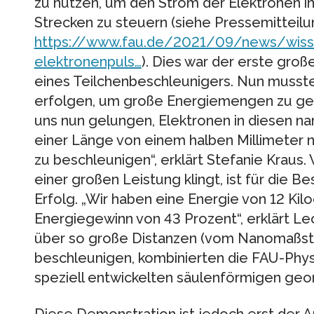
zu nutzen, um den Strom der Elektronen i
Strecken zu steuern (siehe Pressemitteil
https://www.fau.de/2021/09/news/wisse
elektronenpuls…
). Dies war der erste gro
eines Teilchenbeschleunigers. Nun musst
erfolgen, um große Energiemengen zu gewi
uns nun gelungen, Elektronen in diesen na
einer Länge von einem halben Millimeter ni
zu beschleunigen“, erklärt Stefanie Kraus. W
einer großen Leistung klingt, ist für die B
Erfolg. „Wir haben eine Energie von 12 Kiloe
Energiegewinn von 43 Prozent“, erklärt Le
über so große Distanzen (vom Nanomaßst
beschleunigen, kombinierten die FAU-Phy
speziell entwickelten säulenförmigen geo
Diese Demonstration ist jedoch erst der An