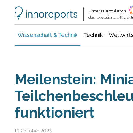
Wissenschaft & Technik
Informationstechnologie
Energie & Elektrotechnik
Unterstützt durch
das revolutionäre Proje
Wissenschaft & Technik
Technik
Weltwirts
Meilenstein: Mini
Teilchenbeschleu
funktioniert
19 October 2023