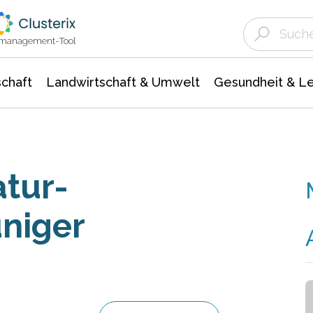
Landwirtschaft & Umwelt
Gesundheit &
Agrar- Forstwissenschaften
Unternehmensmeldungen
Biowissenschafte
Ökologie Umwelt- Naturschutz
ktmanagement-Tool
chaft
Landwirtschaft & Umwelt
Gesundheit & L
atur-
niger