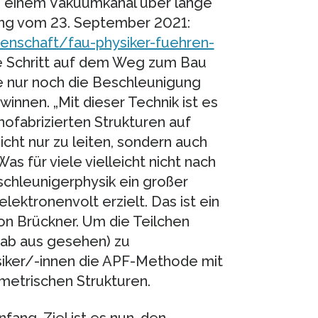
n einem Vakuumkanal über lange
ung vom 23. September 2021:
nschaft/fau-physiker-fuehren-
ße Schritt auf dem Weg zum Bau
e nur noch die Beschleunigung
nnen. „Mit dieser Technik ist es
nofabrizierten Strukturen auf
cht nur zu leiten, sondern auch
as für viele vielleicht nicht nach
eschleunigerphysik ein großer
lektronenvolt erzielt. Das ist ein
on Brückner. Um die Teilchen
ab aus gesehen) zu
siker/-innen die APF-Methode mit
metrischen Strukturen.
fang. Ziel ist es nun, den