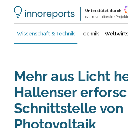
Wissenschaft & Technik
Informationstechnologie
Energie & Elektrotechnik
Unterstützt durch
das revolutionäre Proje
Wissenschaft & Technik
Technik
Weltwirts
Mehr aus Licht h
Hallenser erfors
Schnittstelle von
Photovoltaik