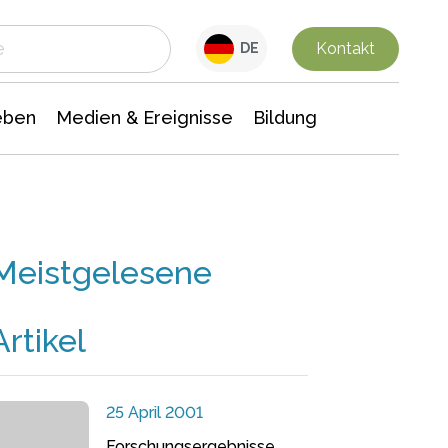
 Leben
Medien & Ereignisse
Interdisziplinäre Forschung
Veranstaltungsnachrichten
n Chemie
Gesellschaftswissenschaften
Kontakt
DE
eben
Medien & Ereignisse
Bildung
Meistgelesene
Artikel
25 April 2001
Forschungsergebnisse