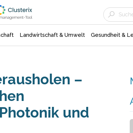
Landwirtschaft & Umwelt
Gesundheit &
Agrar- Forstwissenschaften
Unternehmensmeldungen
Biowissenschafte
Ökologie Umwelt- Naturschutz
ktmanagement-Tool
chaft
Landwirtschaft & Umwelt
Gesundheit & L
erausholen –
chen
 Photonik und