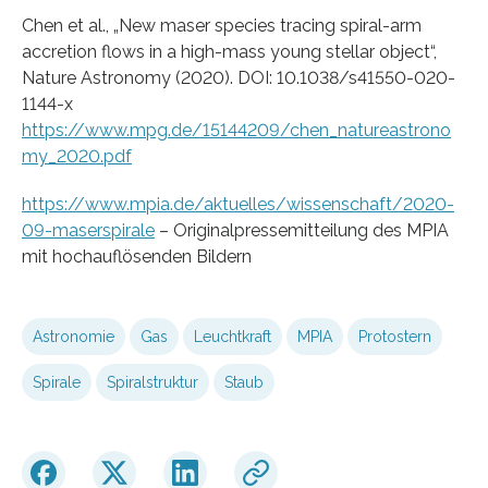
Chen et al., „New maser species tracing spiral-arm
accretion flows in a high-mass young stellar object“,
Nature Astronomy (2020). DOI: 10.1038/s41550-020-
1144-x
https://www.mpg.de/15144209/chen_natureastrono
my_2020.pdf
https://www.mpia.de/aktuelles/wissenschaft/2020-
09-maserspirale
– Originalpressemitteilung des MPIA
mit hochauflösenden Bildern
Astronomie
Gas
Leuchtkraft
MPIA
Protostern
Spirale
Spiralstruktur
Staub