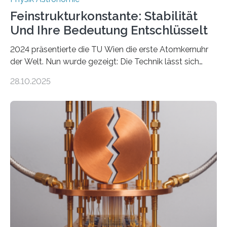
Feinstrukturkonstante: Stabilität
Und Ihre Bedeutung Entschlüsselt
2024 präsentierte die TU Wien die erste Atomkernuhr
der Welt. Nun wurde gezeigt: Die Technik lässt sich
auch einsetzen, um ungelösten Fragen der
28.10.2025
fundamentalen Physik nachzugehen. Thorium-
Atomkerne lassen sich für ganz spezielle Präzisions-
Messungen verwenden. Das hatte man jahrzehntelang
vermutet, weltweit war nach den passenden
Atomkern-Zuständen gesucht worden, 2024 gelang
einem Team der TU Wien mit Unterstützung
internationaler Partner der entscheidende Durchbruch:
Der lange diskutierte Thorium-Kernübergang wurde
gefunden. Kurz darauf konnte man zeigen, dass sich
Thorium tatsächlich nutzen lässt, um hochpräzise…