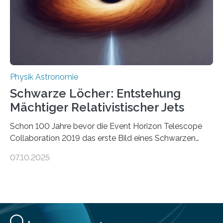
Wärmekraftmaschinen: Sie wandeln thermische
Energie in mechanische Bewegung um – oder anders
ausgedrückt, Wärme in Bewegung. In
quantenmechanischen Experimenten ist es in den…
Physik Astronomie
Schwarze Löcher: Entstehung
Mächtiger Relativistischer Jets
Schon 100 Jahre bevor die Event Horizon Telescope
Collaboration 2019 das erste Bild eines Schwarzen
Lochs – im Herzen der Galaxie M87 – veröffentlichte,
07.10.2025
hatte der Astronom Heber Curtis einen seltsamen
Strahl entdeckt, der aus dem Zentrum der Galaxie
herauszeigt. Heute ist bekannt, dass es sich um den Jet
des Schwarzen Lochs M87* handelt. Solche Jets
werden auch von anderen Schwarzen Löchern
ausgeschickt. Theoretische Astrophysiker der Goethe-