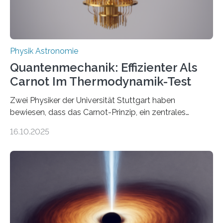
Physik Astronomie
Quantenmechanik: Effizienter Als
Carnot Im Thermodynamik-Test
Zwei Physiker der Universität Stuttgart haben
bewiesen, dass das Carnot-Prinzip, ein zentrales
Gesetz der Thermodynamik, nicht für Objekte in der
16.10.2025
Größenordnung von Atomen gilt, deren physikalische
Eigenschaften miteinander verknüpft sind (sogenannte
korrelierte Objekte). Diese Erkenntnis könnte zum
Beispiel die Entwicklung winziger, energieeffizienter
Quantenmotoren voranbringen. Das
Wissenschaftsjournal Science Advances veröffentlichte
die Herleitung. (DOI: 10.1126/sciadv.adw8462)
Verbrennungsmotoren oder Dampfturbinen sind