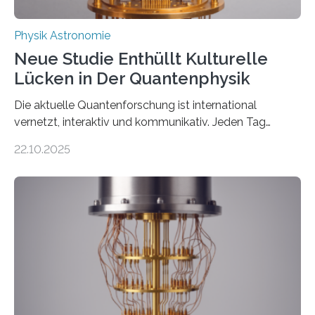
Physik Astronomie
Neue Studie Enthüllt Kulturelle
Lücken in Der Quantenphysik
Die aktuelle Quantenforschung ist international
vernetzt, interaktiv und kommunikativ. Jeden Tag
erscheinen etwa 100 neue Publikationen zum Thema –
22.10.2025
oft von Autor*innen, die eng zusammenarbeiten. Neue
Entwicklungen werden rasch aufgenommen, meist
innerhalb von wenigen Wochen, und innovative Ideen
werden schnell weiterentwickelt. Dies ist der Alltag in
der Forschung der Quantentheorie, die dieses Jahr 100
Jahre alt geworden ist, weshalb die UNESCO 2025 zum
Internationalen Jahr der Quantenwissenschaft und -
technologie ausgerufen hat. Doch nun hat eine
internationale Forschungsgruppe um den
Quantenphysiker…