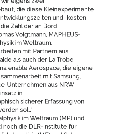
wir eigens zwei
ut, die diese Kleinexperimente
ntwicklungszeiten und -kosten
 die Zahl der an Bord
 Thomas Voigtmann, MAPHEUS-
physik im Weltraum.
beiten mit Partnern aus
laide als auch der La Trobe
rma enable Aerospace, die eigene
Zusammenarbeit mit Samsung,
ce-Unternehmen aus NRW –
insatz in
hisch sicherer Erfassung von
rden soll.“
lphysik im Weltraum (MP) und
d noch die DLR-Institute für