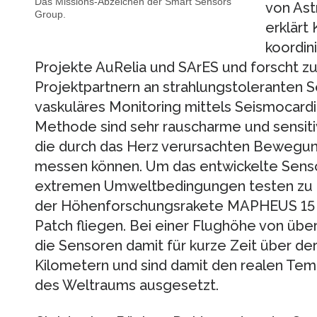
Das Missions-Abzeichen der Smart Sensors
von Ast
Group.
erklärt
koordin
Projekte AuRelia und SArES und forscht 
Projektpartnern an strahlungstoleranten 
vaskuläres Monitoring mittels Seismocardi
Methode sind sehr rauscharme und sensiti
die durch das Herz verursachten Bewegun
messen können. Um das entwickelte Sens
extremen Umweltbedingungen testen zu kö
der Höhenforschungsrakete MAPHEUS 15 
Patch fliegen. Bei einer Flughöhe von übe
die Sensoren damit für kurze Zeit über de
Kilometern und sind damit den realen Te
des Weltraums ausgesetzt.