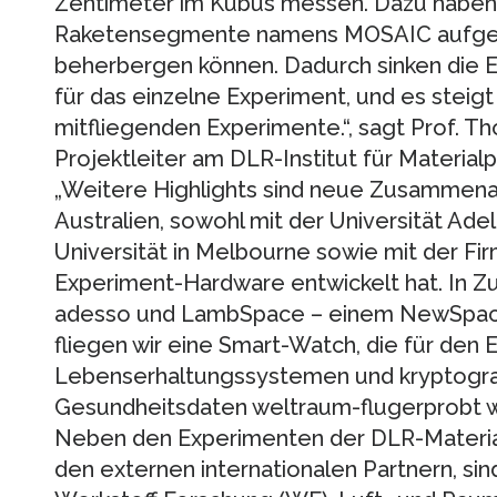
Zentimeter im Kubus messen. Dazu haben 
Raketensegmente namens MOSAIC aufgeba
beherbergen können. Dadurch sinken die E
für das einzelne Experiment, und es steigt
mitfliegenden Experimente.“, sagt Prof.
Projektleiter am DLR-Institut für Material
„Weitere Highlights sind neue Zusammenar
Australien, sowohl mit der Universität Ade
Universität in Melbourne sowie mit der Fi
Experiment-Hardware entwickelt hat. In 
adesso und LambSpace – einem NewSpa
fliegen wir eine Smart-Watch, die für den E
Lebenserhaltungssystemen und kryptograp
Gesundheitsdaten weltraum-flugerprobt we
Neben den Experimenten der DLR-Materia
den externen internationalen Partnern, sin