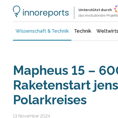
Wissenschaft & Technik
Informationstechnologie
Energie & Elektrotechnik
Unterstützt durch
das revolutionäre Proje
Wissenschaft & Technik
Technik
Weltwirts
Mapheus 15 – 60
Raketenstart jens
Polarkreises
13 November 2024