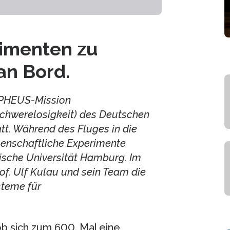
imenten zu
an Bord.
APHEUS-Mission
Schwerelosigkeit) des Deutschen
tt. Während des Fluges in die
senschaftliche Experimente
nische Universität Hamburg. Im
f. Ulf Kulau und sein Team die
steme für
 sich zum 600. Mal eine