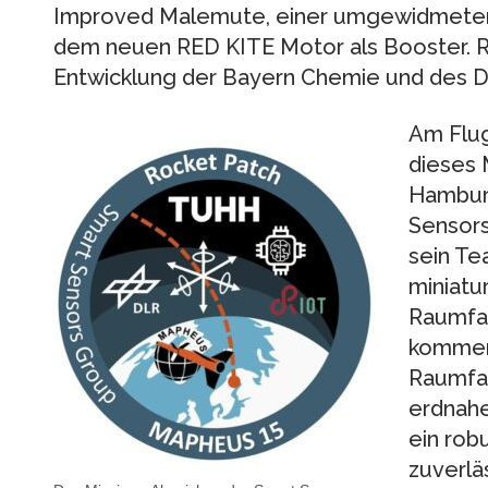
Improved Malemute, einer umgewidmeten m
dem neuen RED KITE Motor als Booster. 
Entwicklung der Bayern Chemie und des D
Am Flug
dieses 
Hamburg
Sensors
sein Te
miniatu
Raumfa
kommen
Raumfah
erdnahe
ein rob
zuverlä