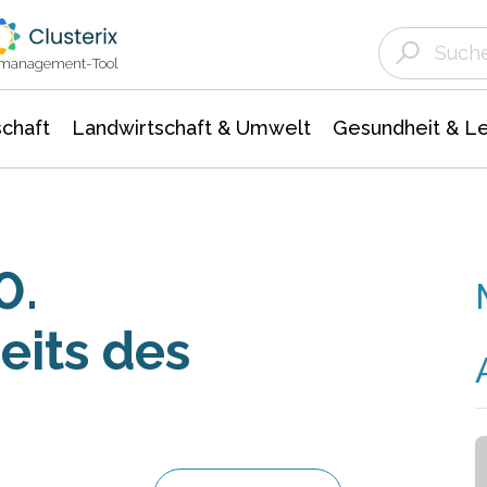
Landwirtschaft & Umwelt
Gesundheit &
Agrar- Forstwissenschaften
Unternehmensmeldungen
Biowissenschafte
Ökologie Umwelt- Naturschutz
ktmanagement-Tool
chaft
Landwirtschaft & Umwelt
Gesundheit & L
0.
eits des