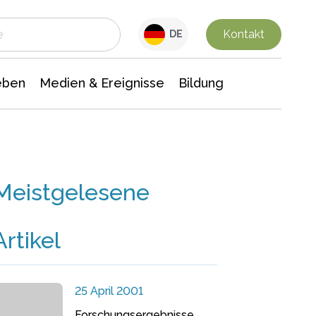
 Leben
Medien & Ereignisse
Interdisziplinäre Forschung
Veranstaltungsnachrichten
n Chemie
Gesellschaftswissenschaften
Kontakt
DE
eben
Medien & Ereignisse
Bildung
Meistgelesene
Artikel
25 April 2001
Forschungsergebnisse