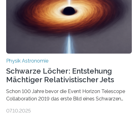
die Herleitung. (DOI: 10.1126/sciadv.adw8462)
Verbrennungsmotoren oder Dampfturbinen sind
Wärmekraftmaschinen: Sie wandeln thermische
Energie in mechanische Bewegung um – oder anders
ausgedrückt, Wärme in Bewegung. In
quantenmechanischen Experimenten ist es in den…
Physik Astronomie
Schwarze Löcher: Entstehung
Mächtiger Relativistischer Jets
Schon 100 Jahre bevor die Event Horizon Telescope
Collaboration 2019 das erste Bild eines Schwarzen
Lochs – im Herzen der Galaxie M87 – veröffentlichte,
07.10.2025
hatte der Astronom Heber Curtis einen seltsamen
Strahl entdeckt, der aus dem Zentrum der Galaxie
herauszeigt. Heute ist bekannt, dass es sich um den Jet
des Schwarzen Lochs M87* handelt. Solche Jets