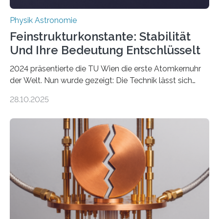
Physik Astronomie
Feinstrukturkonstante: Stabilität
Und Ihre Bedeutung Entschlüsselt
2024 präsentierte die TU Wien die erste Atomkernuhr
der Welt. Nun wurde gezeigt: Die Technik lässt sich
auch einsetzen, um ungelösten Fragen der
28.10.2025
fundamentalen Physik nachzugehen. Thorium-
Atomkerne lassen sich für ganz spezielle Präzisions-
Messungen verwenden. Das hatte man jahrzehntelang
vermutet, weltweit war nach den passenden
Atomkern-Zuständen gesucht worden, 2024 gelang
einem Team der TU Wien mit Unterstützung
internationaler Partner der entscheidende Durchbruch:
Der lange diskutierte Thorium-Kernübergang wurde
gefunden. Kurz darauf konnte man zeigen, dass sich
Thorium tatsächlich nutzen lässt, um hochpräzise…