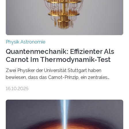
internationale Forschungsgruppe um den
Quantenphysiker…
Physik Astronomie
Quantenmechanik: Effizienter Als
Carnot Im Thermodynamik-Test
Zwei Physiker der Universität Stuttgart haben
bewiesen, dass das Carnot-Prinzip, ein zentrales
Gesetz der Thermodynamik, nicht für Objekte in der
16.10.2025
Größenordnung von Atomen gilt, deren physikalische
Eigenschaften miteinander verknüpft sind (sogenannte
korrelierte Objekte). Diese Erkenntnis könnte zum
Beispiel die Entwicklung winziger, energieeffizienter
Quantenmotoren voranbringen. Das
Wissenschaftsjournal Science Advances veröffentlichte