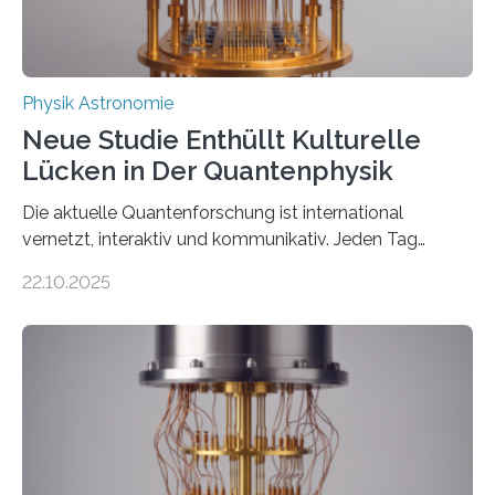
Physik Astronomie
Neue Studie Enthüllt Kulturelle
Lücken in Der Quantenphysik
Die aktuelle Quantenforschung ist international
vernetzt, interaktiv und kommunikativ. Jeden Tag
erscheinen etwa 100 neue Publikationen zum Thema –
22.10.2025
oft von Autor*innen, die eng zusammenarbeiten. Neue
Entwicklungen werden rasch aufgenommen, meist
innerhalb von wenigen Wochen, und innovative Ideen
werden schnell weiterentwickelt. Dies ist der Alltag in
der Forschung der Quantentheorie, die dieses Jahr 100
Jahre alt geworden ist, weshalb die UNESCO 2025 zum
Internationalen Jahr der Quantenwissenschaft und -
technologie ausgerufen hat. Doch nun hat eine