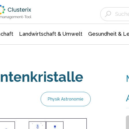
Landwirtschaft & Umwelt
Gesundheit &
Agrar- Forstwissenschaften
Unternehmensmeldungen
Biowissenschafte
Ökologie Umwelt- Naturschutz
ktmanagement-Tool
chaft
Landwirtschaft & Umwelt
Gesundheit & L
tenkristalle
Physik Astronomie