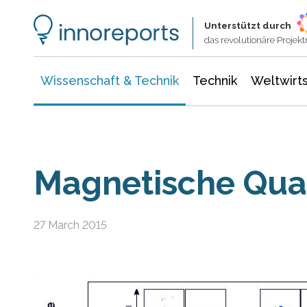
Wissenschaft & Technik
Informationstechnologie
Energie & Elektrotechnik
Unterstützt durch
das revolutionäre Proje
Wissenschaft & Technik
Technik
Weltwirts
Magnetische Quan
27 March 2015