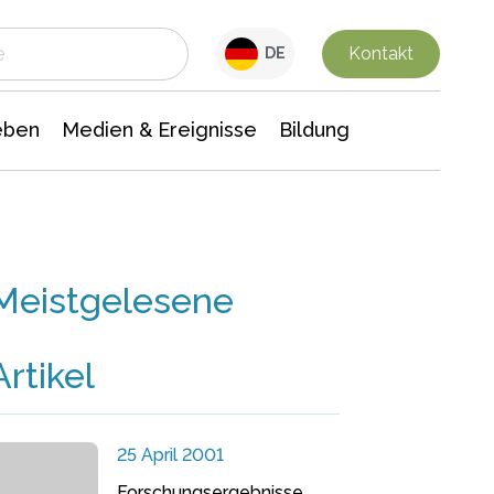
 Leben
Medien & Ereignisse
Interdisziplinäre Forschung
Veranstaltungsnachrichten
n Chemie
Gesellschaftswissenschaften
Kontakt
DE
eben
Medien & Ereignisse
Bildung
Meistgelesene
Artikel
25 April 2001
Forschungsergebnisse