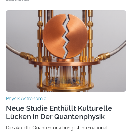
fundamentalen Physik nachzugehen. Thorium-
Atomkerne lassen sich für ganz spezielle Präzisions-
Messungen verwenden. Das hatte man jahrzehntelang
vermutet, weltweit war nach den passenden
Atomkern-Zuständen gesucht worden, 2024 gelang
einem Team der TU Wien mit Unterstützung
internationaler Partner der entscheidende Durchbruch:
Der lange diskutierte Thorium-Kernübergang wurde
gefunden. Kurz darauf konnte man zeigen, dass sich
Thorium tatsächlich nutzen lässt, um hochpräzise…
Physik Astronomie
Neue Studie Enthüllt Kulturelle
Lücken in Der Quantenphysik
Die aktuelle Quantenforschung ist international