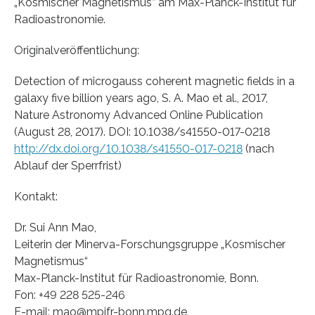
„Kosmischer Magnetismus” am Max-Planck-Institut für
Radioastronomie.
Originalveröffentlichung:
Detection of microgauss coherent magnetic fields in a
galaxy five billion years ago, S. A. Mao et al., 2017,
Nature Astronomy Advanced Online Publication
(August 28, 2017). DOI: 10.1038/s41550-017-0218
http://dx.doi.org/10.1038/s41550-017-0218
(nach
Ablauf der Sperrfrist)
Kontakt:
Dr. Sui Ann Mao,
Leiterin der Minerva-Forschungsgruppe „Kosmischer
Magnetismus“
Max-Planck-Institut für Radioastronomie, Bonn.
Fon: +49 228 525-246
E-mail: mao@mpifr-bonn.mpg.de