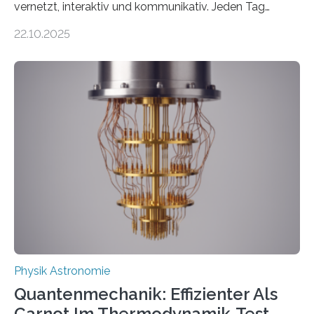
vernetzt, interaktiv und kommunikativ. Jeden Tag
erscheinen etwa 100 neue Publikationen zum Thema –
22.10.2025
oft von Autor*innen, die eng zusammenarbeiten. Neue
Entwicklungen werden rasch aufgenommen, meist
innerhalb von wenigen Wochen, und innovative Ideen
werden schnell weiterentwickelt. Dies ist der Alltag in
der Forschung der Quantentheorie, die dieses Jahr 100
Jahre alt geworden ist, weshalb die UNESCO 2025 zum
Internationalen Jahr der Quantenwissenschaft und -
technologie ausgerufen hat. Doch nun hat eine
internationale Forschungsgruppe um den
Quantenphysiker…
Physik Astronomie
Quantenmechanik: Effizienter Als
Carnot Im Thermodynamik-Test