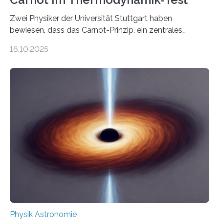
Zwei Physiker der Universität Stuttgart haben
bewiesen, dass das Carnot-Prinzip, ein zentrales
Gesetz der Thermodynamik, nicht für Objekte in der
16.10.2025
Größenordnung von Atomen gilt, deren physikalische
Eigenschaften miteinander verknüpft sind (sogenannte
korrelierte Objekte). Diese Erkenntnis könnte zum
Beispiel die Entwicklung winziger, energieeffizienter
Quantenmotoren voranbringen. Das
Wissenschaftsjournal Science Advances veröffentlichte
die Herleitung. (DOI: 10.1126/sciadv.adw8462)
Verbrennungsmotoren oder Dampfturbinen sind
Wärmekraftmaschinen: Sie wandeln thermische
Energie in mechanische Bewegung um – oder anders
ausgedrückt, Wärme in Bewegung. In
quantenmechanischen Experimenten ist es in den…
Physik Astronomie