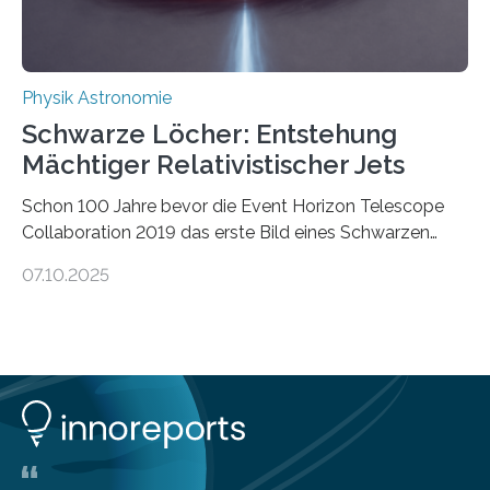
ausgedrückt, Wärme in Bewegung. In
quantenmechanischen Experimenten ist es in den…
Physik Astronomie
Schwarze Löcher: Entstehung
Mächtiger Relativistischer Jets
Schon 100 Jahre bevor die Event Horizon Telescope
Collaboration 2019 das erste Bild eines Schwarzen
Lochs – im Herzen der Galaxie M87 – veröffentlichte,
07.10.2025
hatte der Astronom Heber Curtis einen seltsamen
Strahl entdeckt, der aus dem Zentrum der Galaxie
herauszeigt. Heute ist bekannt, dass es sich um den Jet
des Schwarzen Lochs M87* handelt. Solche Jets
werden auch von anderen Schwarzen Löchern
ausgeschickt. Theoretische Astrophysiker der Goethe-
Universität haben jetzt einen numerischen Code
entwickelt, mit dem sie mathematisch hoch präzise