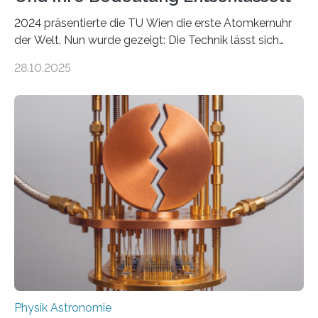
2024 präsentierte die TU Wien die erste Atomkernuhr
der Welt. Nun wurde gezeigt: Die Technik lässt sich
auch einsetzen, um ungelösten Fragen der
28.10.2025
fundamentalen Physik nachzugehen. Thorium-
Atomkerne lassen sich für ganz spezielle Präzisions-
Messungen verwenden. Das hatte man jahrzehntelang
vermutet, weltweit war nach den passenden
Atomkern-Zuständen gesucht worden, 2024 gelang
einem Team der TU Wien mit Unterstützung
internationaler Partner der entscheidende Durchbruch:
Der lange diskutierte Thorium-Kernübergang wurde
gefunden. Kurz darauf konnte man zeigen, dass sich
Thorium tatsächlich nutzen lässt, um hochpräzise…
Physik Astronomie