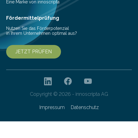
beschreiben…
Eine Marke von innoscripta
Fördermittelprüfung
Nutzen Sie das Förderpotenzial
in Ihrem Unternehmen optimal aus?
JETZT PRÜFEN
Copyright © 2026 - innoscripta AG
Impressum
Datenschutz