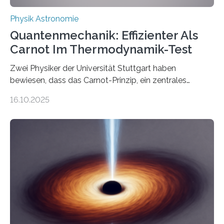
Physik Astronomie
Quantenmechanik: Effizienter Als
Carnot Im Thermodynamik-Test
Zwei Physiker der Universität Stuttgart haben
bewiesen, dass das Carnot-Prinzip, ein zentrales
Gesetz der Thermodynamik, nicht für Objekte in der
16.10.2025
Größenordnung von Atomen gilt, deren physikalische
Eigenschaften miteinander verknüpft sind (sogenannte
korrelierte Objekte). Diese Erkenntnis könnte zum
Beispiel die Entwicklung winziger, energieeffizienter
Quantenmotoren voranbringen. Das
Wissenschaftsjournal Science Advances veröffentlichte
die Herleitung. (DOI: 10.1126/sciadv.adw8462)
Verbrennungsmotoren oder Dampfturbinen sind
Wärmekraftmaschinen: Sie wandeln thermische
Energie in mechanische Bewegung um – oder anders