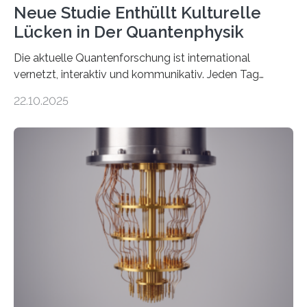
Neue Studie Enthüllt Kulturelle
Lücken in Der Quantenphysik
Die aktuelle Quantenforschung ist international
vernetzt, interaktiv und kommunikativ. Jeden Tag
erscheinen etwa 100 neue Publikationen zum Thema –
22.10.2025
oft von Autor*innen, die eng zusammenarbeiten. Neue
Entwicklungen werden rasch aufgenommen, meist
innerhalb von wenigen Wochen, und innovative Ideen
werden schnell weiterentwickelt. Dies ist der Alltag in
der Forschung der Quantentheorie, die dieses Jahr 100
Jahre alt geworden ist, weshalb die UNESCO 2025 zum
Internationalen Jahr der Quantenwissenschaft und -
technologie ausgerufen hat. Doch nun hat eine
internationale Forschungsgruppe um den
Quantenphysiker…