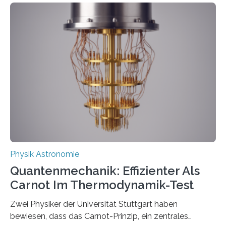
Entwicklungen werden rasch aufgenommen, meist
innerhalb von wenigen Wochen, und innovative Ideen
werden schnell weiterentwickelt. Dies ist der Alltag in
der Forschung der Quantentheorie, die dieses Jahr 100
Jahre alt geworden ist, weshalb die UNESCO 2025 zum
Internationalen Jahr der Quantenwissenschaft und -
technologie ausgerufen hat. Doch nun hat eine
internationale Forschungsgruppe um den
Quantenphysiker…
Physik Astronomie
Quantenmechanik: Effizienter Als
Carnot Im Thermodynamik-Test
Zwei Physiker der Universität Stuttgart haben
bewiesen, dass das Carnot-Prinzip, ein zentrales