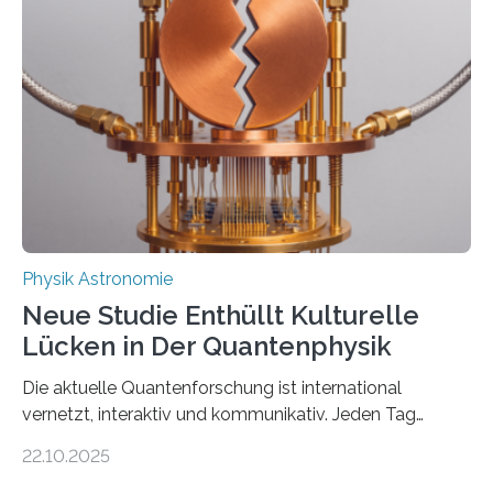
Atomkern-Zuständen gesucht worden, 2024 gelang
einem Team der TU Wien mit Unterstützung
internationaler Partner der entscheidende Durchbruch:
Der lange diskutierte Thorium-Kernübergang wurde
gefunden. Kurz darauf konnte man zeigen, dass sich
Thorium tatsächlich nutzen lässt, um hochpräzise…
Physik Astronomie
Neue Studie Enthüllt Kulturelle
Lücken in Der Quantenphysik
Die aktuelle Quantenforschung ist international
vernetzt, interaktiv und kommunikativ. Jeden Tag
erscheinen etwa 100 neue Publikationen zum Thema –
22.10.2025
oft von Autor*innen, die eng zusammenarbeiten. Neue