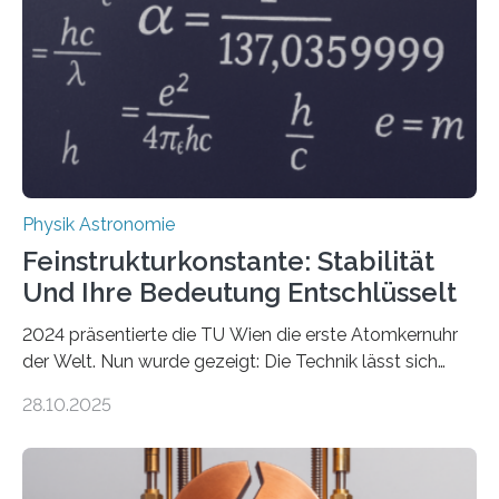
Physik Astronomie
Feinstrukturkonstante: Stabilität
Und Ihre Bedeutung Entschlüsselt
2024 präsentierte die TU Wien die erste Atomkernuhr
der Welt. Nun wurde gezeigt: Die Technik lässt sich
auch einsetzen, um ungelösten Fragen der
28.10.2025
fundamentalen Physik nachzugehen. Thorium-
Atomkerne lassen sich für ganz spezielle Präzisions-
Messungen verwenden. Das hatte man jahrzehntelang
vermutet, weltweit war nach den passenden