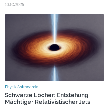
Gesetz der Thermodynamik, nicht für Objekte in der
16.10.2025
Größenordnung von Atomen gilt, deren physikalische
Eigenschaften miteinander verknüpft sind (sogenannte
korrelierte Objekte). Diese Erkenntnis könnte zum
Beispiel die Entwicklung winziger, energieeffizienter
Quantenmotoren voranbringen. Das
Wissenschaftsjournal Science Advances veröffentlichte
die Herleitung. (DOI: 10.1126/sciadv.adw8462)
Verbrennungsmotoren oder Dampfturbinen sind
Wärmekraftmaschinen: Sie wandeln thermische
Energie in mechanische Bewegung um – oder anders
ausgedrückt, Wärme in Bewegung. In
quantenmechanischen Experimenten ist es in den…
Physik Astronomie
Schwarze Löcher: Entstehung
Mächtiger Relativistischer Jets