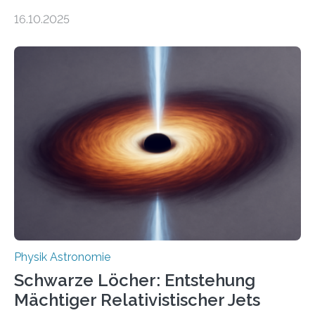
Gesetz der Thermodynamik, nicht für Objekte in der
16.10.2025
Größenordnung von Atomen gilt, deren physikalische
Eigenschaften miteinander verknüpft sind (sogenannte
korrelierte Objekte). Diese Erkenntnis könnte zum
Beispiel die Entwicklung winziger, energieeffizienter
Quantenmotoren voranbringen. Das
Wissenschaftsjournal Science Advances veröffentlichte
die Herleitung. (DOI: 10.1126/sciadv.adw8462)
Verbrennungsmotoren oder Dampfturbinen sind
Wärmekraftmaschinen: Sie wandeln thermische
Energie in mechanische Bewegung um – oder anders
ausgedrückt, Wärme in Bewegung. In
quantenmechanischen Experimenten ist es in den…
Physik Astronomie
Schwarze Löcher: Entstehung
Mächtiger Relativistischer Jets