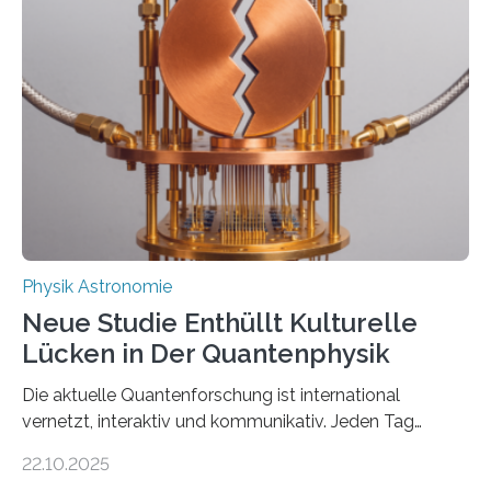
vermutet, weltweit war nach den passenden
Atomkern-Zuständen gesucht worden, 2024 gelang
einem Team der TU Wien mit Unterstützung
internationaler Partner der entscheidende Durchbruch:
Der lange diskutierte Thorium-Kernübergang wurde
gefunden. Kurz darauf konnte man zeigen, dass sich
Thorium tatsächlich nutzen lässt, um hochpräzise…
Physik Astronomie
Neue Studie Enthüllt Kulturelle
Lücken in Der Quantenphysik
Die aktuelle Quantenforschung ist international
vernetzt, interaktiv und kommunikativ. Jeden Tag
erscheinen etwa 100 neue Publikationen zum Thema –
22.10.2025
oft von Autor*innen, die eng zusammenarbeiten. Neue