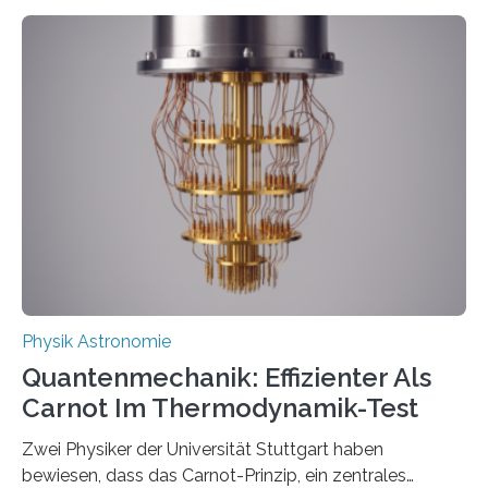
Entwicklungen werden rasch aufgenommen, meist
innerhalb von wenigen Wochen, und innovative Ideen
werden schnell weiterentwickelt. Dies ist der Alltag in
der Forschung der Quantentheorie, die dieses Jahr 100
Jahre alt geworden ist, weshalb die UNESCO 2025 zum
Internationalen Jahr der Quantenwissenschaft und -
technologie ausgerufen hat. Doch nun hat eine
internationale Forschungsgruppe um den
Quantenphysiker…
Physik Astronomie
Quantenmechanik: Effizienter Als
Carnot Im Thermodynamik-Test
Zwei Physiker der Universität Stuttgart haben
bewiesen, dass das Carnot-Prinzip, ein zentrales