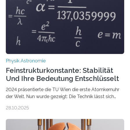
Physik Astronomie
Feinstrukturkonstante: Stabilität
Und Ihre Bedeutung Entschlüsselt
2024 präsentierte die TU Wien die erste Atomkernuhr
der Welt. Nun wurde gezeigt: Die Technik lässt sich
auch einsetzen, um ungelösten Fragen der
28.10.2025
fundamentalen Physik nachzugehen. Thorium-
Atomkerne lassen sich für ganz spezielle Präzisions-
Messungen verwenden. Das hatte man jahrzehntelang