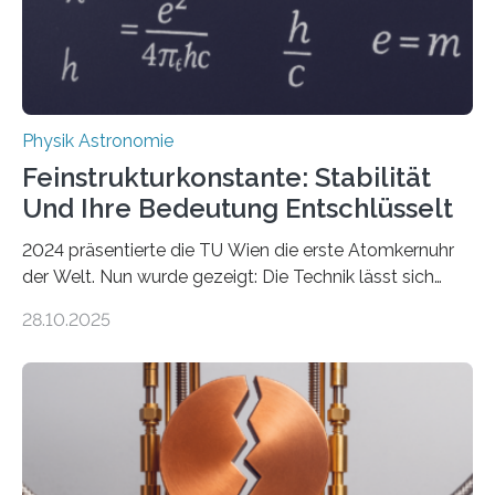
Physik Astronomie
Feinstrukturkonstante: Stabilität
Und Ihre Bedeutung Entschlüsselt
2024 präsentierte die TU Wien die erste Atomkernuhr
der Welt. Nun wurde gezeigt: Die Technik lässt sich
auch einsetzen, um ungelösten Fragen der
28.10.2025
fundamentalen Physik nachzugehen. Thorium-
Atomkerne lassen sich für ganz spezielle Präzisions-
Messungen verwenden. Das hatte man jahrzehntelang
vermutet, weltweit war nach den passenden
Atomkern-Zuständen gesucht worden, 2024 gelang
einem Team der TU Wien mit Unterstützung
internationaler Partner der entscheidende Durchbruch: