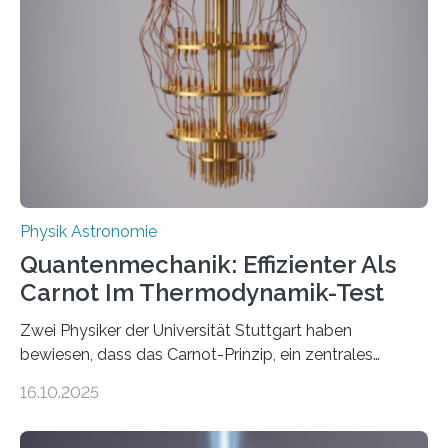
Jahre alt geworden ist, weshalb die UNESCO 2025 zum
Internationalen Jahr der Quantenwissenschaft und -
technologie ausgerufen hat. Doch nun hat eine
internationale Forschungsgruppe um den
Quantenphysiker…
Physik Astronomie
Quantenmechanik: Effizienter Als
Carnot Im Thermodynamik-Test
Zwei Physiker der Universität Stuttgart haben
bewiesen, dass das Carnot-Prinzip, ein zentrales
Gesetz der Thermodynamik, nicht für Objekte in der
16.10.2025
Größenordnung von Atomen gilt, deren physikalische
Eigenschaften miteinander verknüpft sind (sogenannte