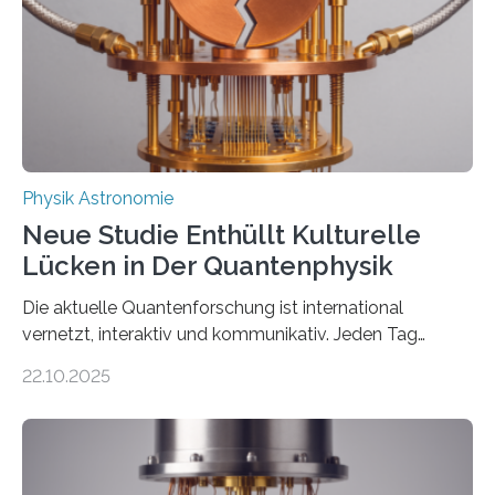
Der lange diskutierte Thorium-Kernübergang wurde
gefunden. Kurz darauf konnte man zeigen, dass sich
Thorium tatsächlich nutzen lässt, um hochpräzise…
Physik Astronomie
Neue Studie Enthüllt Kulturelle
Lücken in Der Quantenphysik
Die aktuelle Quantenforschung ist international
vernetzt, interaktiv und kommunikativ. Jeden Tag
erscheinen etwa 100 neue Publikationen zum Thema –
22.10.2025
oft von Autor*innen, die eng zusammenarbeiten. Neue
Entwicklungen werden rasch aufgenommen, meist
innerhalb von wenigen Wochen, und innovative Ideen
werden schnell weiterentwickelt. Dies ist der Alltag in
der Forschung der Quantentheorie, die dieses Jahr 100