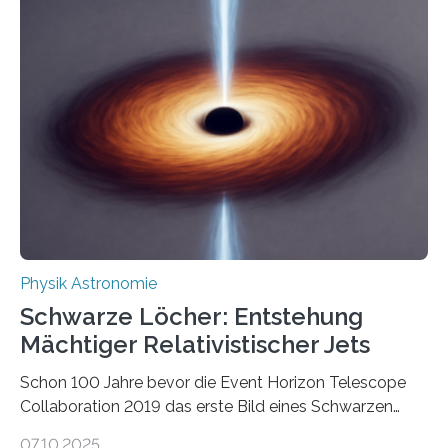
korrelierte Objekte). Diese Erkenntnis könnte zum
Beispiel die Entwicklung winziger, energieeffizienter
Quantenmotoren voranbringen. Das
Wissenschaftsjournal Science Advances veröffentlichte
die Herleitung. (DOI: 10.1126/sciadv.adw8462)
Verbrennungsmotoren oder Dampfturbinen sind
Wärmekraftmaschinen: Sie wandeln thermische
Energie in mechanische Bewegung um – oder anders
ausgedrückt, Wärme in Bewegung. In
quantenmechanischen Experimenten ist es in den…
Physik Astronomie
Schwarze Löcher: Entstehung
Mächtiger Relativistischer Jets
Schon 100 Jahre bevor die Event Horizon Telescope
Collaboration 2019 das erste Bild eines Schwarzen
Lochs – im Herzen der Galaxie M87 – veröffentlichte,
07.10.2025