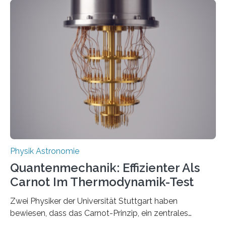
innerhalb von wenigen Wochen, und innovative Ideen
werden schnell weiterentwickelt. Dies ist der Alltag in
der Forschung der Quantentheorie, die dieses Jahr 100
Jahre alt geworden ist, weshalb die UNESCO 2025 zum
Internationalen Jahr der Quantenwissenschaft und -
technologie ausgerufen hat. Doch nun hat eine
internationale Forschungsgruppe um den
Quantenphysiker…
Physik Astronomie
Quantenmechanik: Effizienter Als
Carnot Im Thermodynamik-Test
Zwei Physiker der Universität Stuttgart haben
bewiesen, dass das Carnot-Prinzip, ein zentrales
Gesetz der Thermodynamik, nicht für Objekte in der