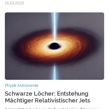
16.10.2025
Größenordnung von Atomen gilt, deren physikalische
Eigenschaften miteinander verknüpft sind (sogenannte
korrelierte Objekte). Diese Erkenntnis könnte zum
Beispiel die Entwicklung winziger, energieeffizienter
Quantenmotoren voranbringen. Das
Wissenschaftsjournal Science Advances veröffentlichte
die Herleitung. (DOI: 10.1126/sciadv.adw8462)
Verbrennungsmotoren oder Dampfturbinen sind
Wärmekraftmaschinen: Sie wandeln thermische
Energie in mechanische Bewegung um – oder anders
ausgedrückt, Wärme in Bewegung. In
quantenmechanischen Experimenten ist es in den…
Physik Astronomie
Schwarze Löcher: Entstehung
Mächtiger Relativistischer Jets