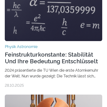
Physik Astronomie
Feinstrukturkonstante: Stabilität
Und Ihre Bedeutung Entschlüsselt
2024 präsentierte die TU Wien die erste Atomkernuhr
der Welt. Nun wurde gezeigt: Die Technik lässt sich
auch einsetzen, um ungelösten Fragen der
28.10.2025
fundamentalen Physik nachzugehen. Thorium-
Atomkerne lassen sich für ganz spezielle Präzisions-
Messungen verwenden. Das hatte man jahrzehntelang
vermutet, weltweit war nach den passenden