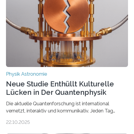
Atomkern-Zuständen gesucht worden, 2024 gelang
einem Team der TU Wien mit Unterstützung
internationaler Partner der entscheidende Durchbruch:
Der lange diskutierte Thorium-Kernübergang wurde
gefunden. Kurz darauf konnte man zeigen, dass sich
Thorium tatsächlich nutzen lässt, um hochpräzise…
Physik Astronomie
Neue Studie Enthüllt Kulturelle
Lücken in Der Quantenphysik
Die aktuelle Quantenforschung ist international
vernetzt, interaktiv und kommunikativ. Jeden Tag
erscheinen etwa 100 neue Publikationen zum Thema –
22.10.2025
oft von Autor*innen, die eng zusammenarbeiten. Neue
Entwicklungen werden rasch aufgenommen, meist